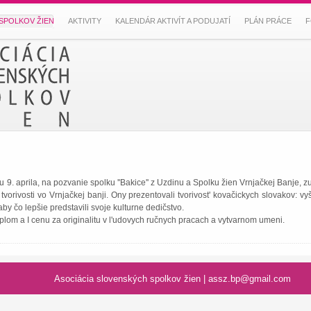
SPOLKOV ŽIEN
AKTIVITY
KALENDÁR AKTIVÍT A PODUJATÍ
PLÁN PRÁCE
F
 aprila, na pozvanie spolku ''Bakice'' z Uzdinu a Spolku žien Vrnjačkej Banje, zuča
j tvorivosti vo Vrnjačkej banji. Ony prezentovali tvorivost' kovačickych slovakov: 
by čo lepšie predstavili svoje kulturne dedičstvo.
Diplom a I cenu za originalitu v l'udovych ručnych pracach a vytvarnom umeni.
nských spolkov žien
|
assz.bp@gmail.com