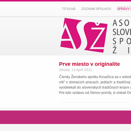
TITULNÁ
ZOZNAM SPOLKOV
SPRÁVY 
Prve miesto v originalite
Streda, 13 Apríl 2011
Členky Ženskeho spolku Kovačica sa v sobotu 9.
niti'' v domacich pracach, jedlach a tradične
vyobliekali do slovenskych tradičnych krojov a
Pre tuto vystavu od členov poroty, si ziskali 
Asociácia slove