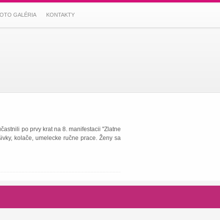
OTO GALÉRIA
KONTAKTY
stnili po prvy krat na 8. manifestacii ''Zlatne
vyšivky, kolače, umelecke ručne prace. Ženy sa