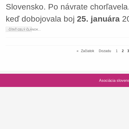
Slovensko. Po návrate chorľavela.
keď dobojovala boj
25. januára
20
ČÍTAŤ CELÝ ČLÁNOK...
«
Začiatok
Dozadu
1
2
Asociácia slovenských spolk