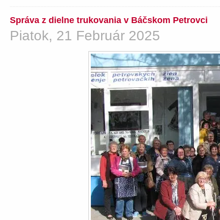
Správa z dielne trukovania v Báčskom Petrovci
Piatok, 21 Február 2025