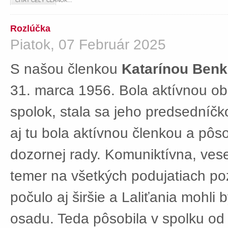
ČÍTAŤ CELÝ ČLÁNOK...
Rozlúčka
Piatok, 07 Február 2025
S našou členkou
Katarínou Ben
31. marca 1956. Bola aktívnou ob
spolok, stala sa jeho predsedníč
aj tu bola aktívnou členkou a pôs
dozornej rady. Komuniktívna, ves
temer na všetkých podujatiach po
počulo aj širšie a Laliťania mohli
osadu. Teda pôsobila v spolku od 