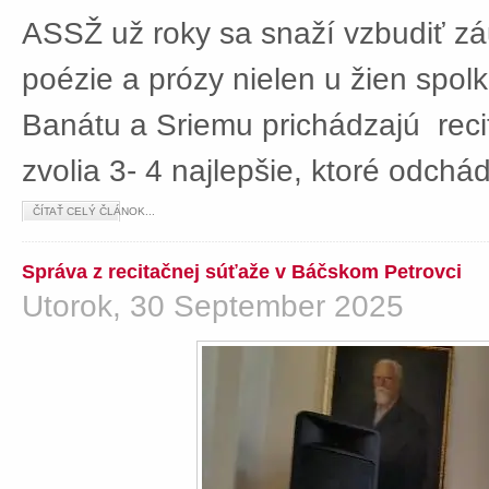
ASSŽ už roky sa snaží vzbudiť z
poézie a prózy nielen u žien spolká
Banátu a Sriemu prichádzajú rec
zvolia 3- 4 najlepšie, ktoré odch
ČÍTAŤ CELÝ ČLÁNOK...
Správa z recitačnej súťaže v Báčskom Petrovci
Utorok, 30 September 2025