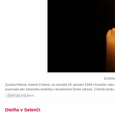
ZUZANA
Zuzana Hrková, rodená Cicková, sa narodila 28. januára 1948 v Kovačici, kde z
pracovala ako zdravotná sestrička v kovačickom Dome zdravia. Z tohoto postu 
ČÍTAŤ CELÝ ČLÁNOK...
Dielňa v Selenči