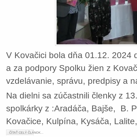
V Kovačici bola dňa 01.12. 2024 d
a za podpory Spolku žien z Kovači
vzdelávanie, správu, predpisy a 
Na dielni sa zúčastnili členky z 13
spolkárky z :Aradáča, Bajše, B. P
Kovačice, Kulpína, Kysáča, Lalite
ČÍTAŤ CELÝ ČLÁNOK...