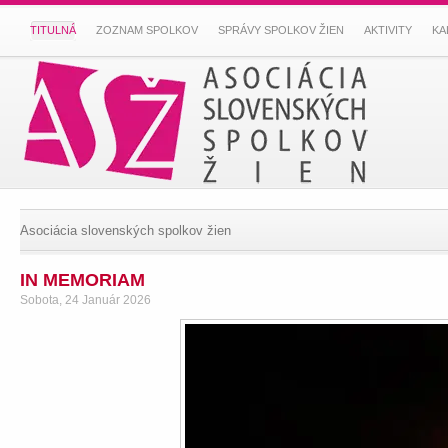
TITULNÁ
ZOZNAM SPOLKOV
SPRÁVY SPOLKOV ŽIEN
AKTIVITY
KA
Asociácia slovenských spolkov žien
IN MEMORIAM
Sobota, 24 Január 2026