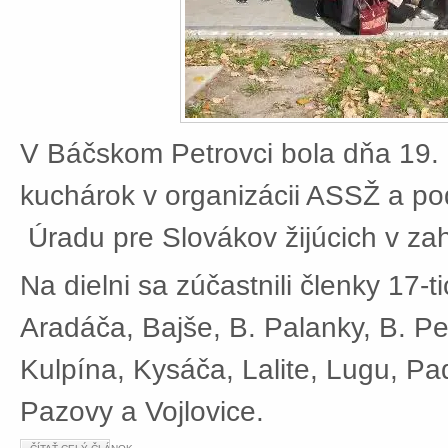
V Báčskom Petrovci bola dňa 19. 
kuchárok v organizácii ASSŽ a po
Úradu pre Slovákov žijúcich v zah
Na dielni sa zúčastnili členky 17-t
Aradáča, Bajše, B. Palanky, B. Pe
Kulpína, Kysáča, Lalite, Lugu, Pad
Pazovy a Vojlovice.