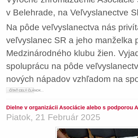
v Belehrade, na Veľvyslanectve Sl
Na pôde veľvyslanectva nás privít
veľvyslanec SR a jeho manželka 
Medzinárodného klubu žien. Vyjad
spoluprácu na pôde veľvyslanectv
nových nápadov vzhľadom na spol
ČÍTAŤ CELÝ ČLÁNOK...
Dielne v organizácii Asociácie alebo s podporou 
Piatok, 21 Február 2025