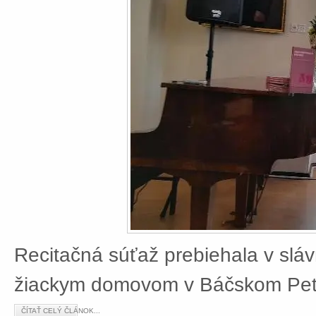
Recitačná súťaž prebiehala v slá
žiackym domovom v Báčskom Petr
ČÍTAŤ CELÝ ČLÁNOK...