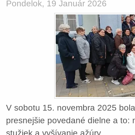
Pondelok, 19 Január 2026
V sobotu 15. novembra 2025 bola
presnejšie povedané dielne a to:
stužiek a vyšívanie ažúry.