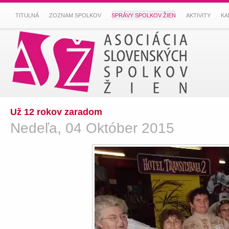
TITULNÁ
ZOZNAM SPOLKOV
SPRÁVY SPOLKOV ŽIEN
AKTIVITY
KA
Už 12 rokov zaradom
Nedeľa, 04 Október 2015