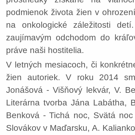
podmienok života žien v ohroze
na onkologické záležitosti det
zaujímavým odchodom do kráľov
práve naši hostitelia.
V letných mesiacoch, či konkrét
žien autoriek. V roku 2014 sme
Jonášová - Višňový lekvár, V. Be
Literárna tvorba Jána Labátha, 
Benková - Tichá noc, Svätá noc
Slovákov v Maďarsku, A. Kaliankov