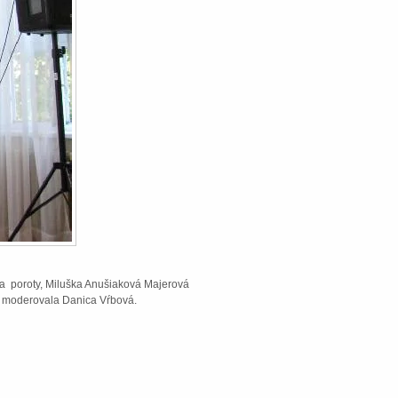
čka poroty, Miluška Anušiaková Majerová
 a moderovala Danica Vŕbová.