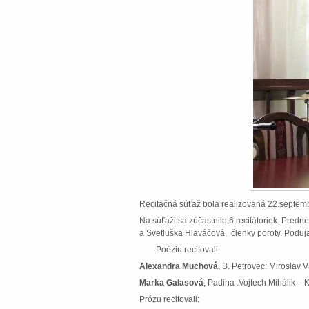
Recitačná súťaž bola realizovaná 22.septemb
Na súťaži sa zúčastnilo 6 recitátoriek. Pre
a Svetluška Hlaváčová, členky poroty. Poduj
Poéziu recitovali:
Alexandra Muchová
, B. Petrovec: Miroslav 
Marka Galasová
, Padina :Vojtech Mihálik – 
Prózu recitovali: