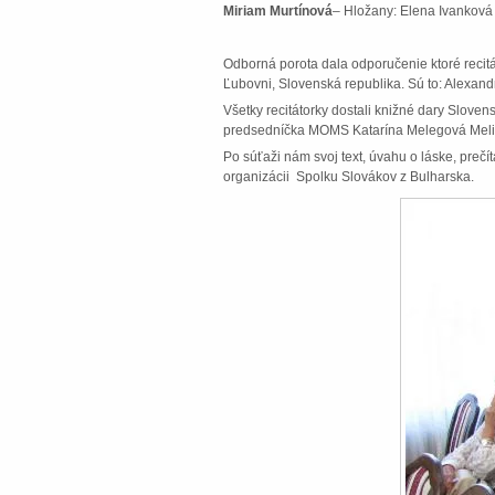
Miriam Murtínová
– Hložany: Elena Ivanková 
Odborná porota dala odporučenie ktoré recit
Ľubovni, Slovenská republika. Sú to: Alexan
Všetky recitátorky dostali knižné dary Slove
predsedníčka MOMS Katarína Melegová Meli
Po súťaži nám svoj text, úvahu o láske, preč
organizácii Spolku Slovákov z Bulharska.