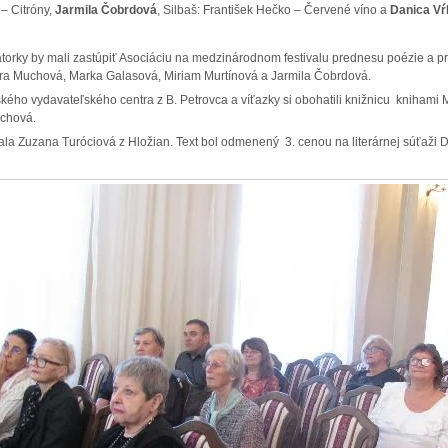
– Citróny,
Jarmila Čobrdová
, Silbaš: František Hečko – Červené víno a
Danica V
átorky by mali zastúpiť Asociáciu na medzinárodnom festivalu prednesu poézie a p
dra Muchová, Marka Galasová, Miriam Murtínová a Jarmila Čobrdová.
nského vydavateľského centra z B. Petrovca a víťazky si obohatili knižnicu knihami
chová.
ítala Zuzana Turóciová z Hložian. Text bol odmenený 3. cenou na literárnej súťaži