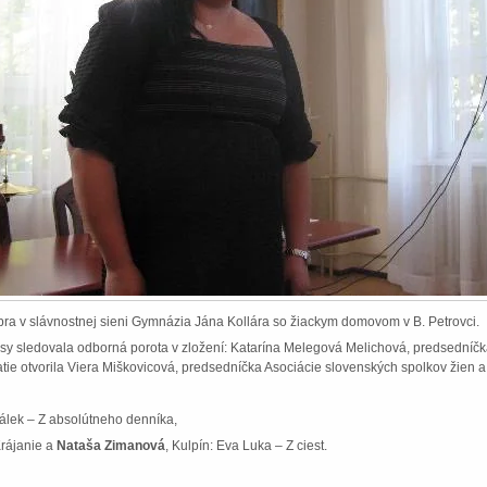
ra v slávnostnej sieni Gymnázia Jána Kollára so žiackym domovom v B. Petrovci.
dnesy sledovala odborná porota v zložení: Katarína Melegová Melichová, predsední
atie otvorila Viera Miškovicová, predsedníčka Asociácie slovenských spolkov žien
Válek – Z absolútneho denníka,
Krájanie a
Nataša Zimanová
, Kulpín: Eva Luka – Z ciest.