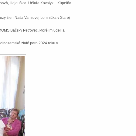
ŕbová
, Hajdušica: Uršuľa Kovalyk – Kúpelňa.
rózy žien Naša Vansovej Lomnička v Starej
 MOMS Báčsky Petrovec, ktoré im udelila
 Dolnozemské zlaté pero 2024.roku v