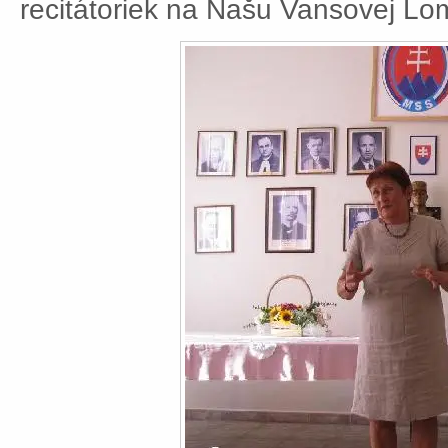
recitátoriek na Našu Vansovej Lo