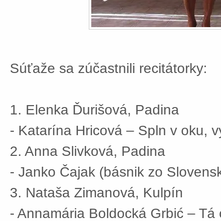
Súťaže sa zúčastnili recitátorky:
1. Elenka Ďurišová, Padina
- Katarína Hricová – Spln v oku, v
2. Anna Slivková, Padina
- Janko Čajak (básnik zo Slovens
3. Nataša Zimanová, Kulpín
- Annamária Boldocká Grbić – Tá 