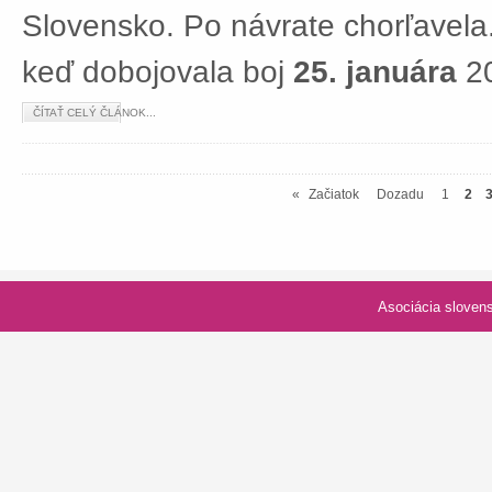
Slovensko. Po návrate chorľavela.
keď dobojovala boj
25. januára
20
ČÍTAŤ CELÝ ČLÁNOK...
«
Začiatok
Dozadu
1
2
Asociácia slovenských spolk