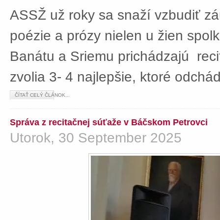
ASSŽ už roky sa snaží vzbudiť z
poézie a prózy nielen u žien spolká
Banátu a Sriemu prichádzajú rec
zvolia 3- 4 najlepšie, ktoré odch
ČÍTAŤ CELÝ ČLÁNOK...
Správa z recitačnej súťaže v Báčskom Petrovci
Utorok, 30 September 2025