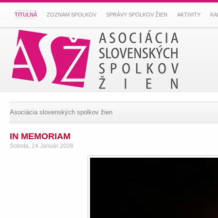
TITULNÁ
ZOZNAM SPOLKOV
SPRÁVY SPOLKOV ŽIEN
AKTIVITY
KA
Asociácia slovenských spolkov žien
IN MEMORIAM
Sobota, 24 Január 2026