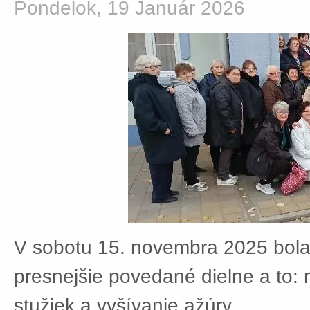
Pondelok, 19 Január 2026
V sobotu 15. novembra 2025 bola
presnejšie povedané dielne a to:
stužiek a vyšívanie ažúry.