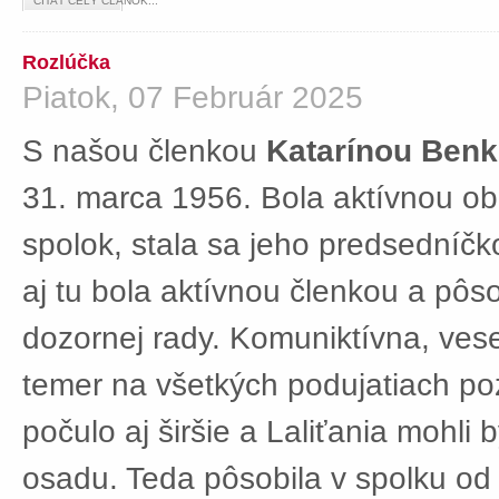
ČÍTAŤ CELÝ ČLÁNOK...
Rozlúčka
Piatok, 07 Február 2025
S našou členkou
Katarínou Ben
31. marca 1956. Bola aktívnou ob
spolok, stala sa jeho predsedníč
aj tu bola aktívnou členkou a pôs
dozornej rady. Komuniktívna, ves
temer na všetkých podujatiach po
počulo aj širšie a Laliťania mohli
osadu. Teda pôsobila v spolku od 