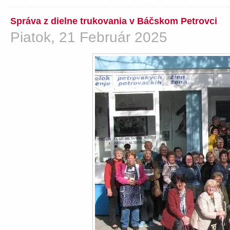
Správa z dielne trukovania v Báčskom Petrovci
Piatok, 21 Február 2025