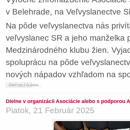
v Belehrade, na Veľvyslanectve Sl
Na pôde veľvyslanectva nás privít
veľvyslanec SR a jeho manželka 
Medzinárodného klubu žien. Vyjad
spoluprácu na pôde veľvyslanectv
nových nápadov vzhľadom na spol
ČÍTAŤ CELÝ ČLÁNOK...
Dielne v organizácii Asociácie alebo s podporou 
Piatok, 21 Február 2025