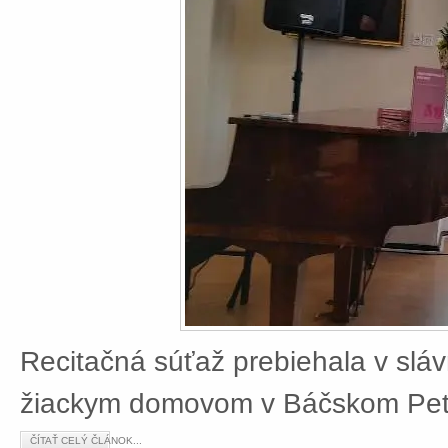
Recitačná súťaž prebiehala v slá
žiackym domovom v Báčskom Petr
ČÍTAŤ CELÝ ČLÁNOK...