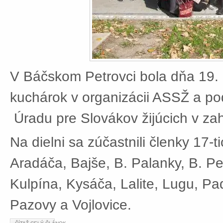
V Báčskom Petrovci bola dňa 19. 
kuchárok v organizácii ASSŽ a po
Úradu pre Slovákov žijúcich v zah
Na dielni sa zúčastnili členky 17-t
Aradáča, Bajše, B. Palanky, B. Pe
Kulpína, Kysáča, Lalite, Lugu, Pad
Pazovy a Vojlovice.