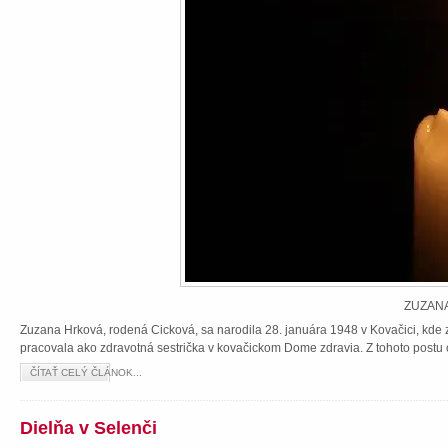
ZUZANA
Zuzana Hrková, rodená Cicková, sa narodila 28. januára 1948 v Kovačici, kde z
pracovala ako zdravotná sestrička v kovačickom Dome zdravia. Z tohoto postu 
ČÍTAŤ CELÝ ČLÁNOK...
Dielňa v Selenči