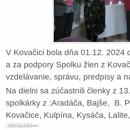
V Kovačici bola dňa 01.12. 2024 d
a za podpory Spolku žien z Kovači
vzdelávanie, správu, predpisy a 
Na dielni sa zúčastnili členky z 13
spolkárky z :Aradáča, Bajše, B. P
Kovačice, Kulpína, Kysáča, Lalite
ČÍTAŤ CELÝ ČLÁNOK...