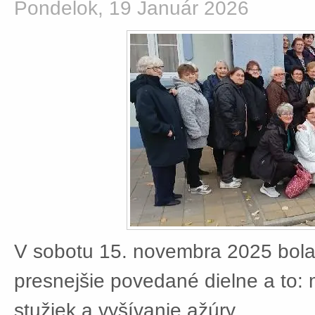
Pondelok, 19 Január 2026
V sobotu 15. novembra 2025 bola
presnejšie povedané dielne a to:
stužiek a vyšívanie ažúry.