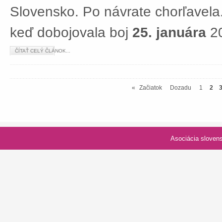
Slovensko. Po návrate chorľavela.
keď dobojovala boj
25. januára
20
ČÍTAŤ CELÝ ČLÁNOK...
«
Začiatok
Dozadu
1
2
Asociácia slovenských spolk