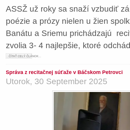
ASSŽ už roky sa snaží vzbudiť z
poézie a prózy nielen u žien spolká
Banátu a Sriemu prichádzajú rec
zvolia 3- 4 najlepšie, ktoré odch
ČÍTAŤ CELÝ ČLÁNOK...
Správa z recitačnej súťaže v Báčskom Petrovci
Utorok, 30 September 2025