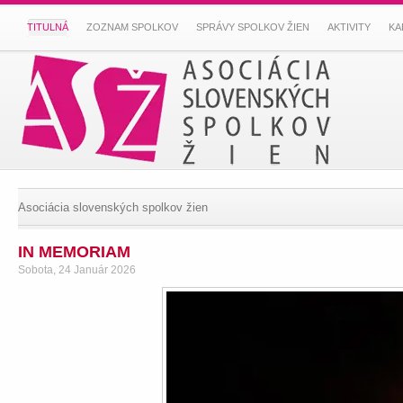
TITULNÁ
ZOZNAM SPOLKOV
SPRÁVY SPOLKOV ŽIEN
AKTIVITY
KA
Asociácia slovenských spolkov žien
IN MEMORIAM
Sobota, 24 Január 2026