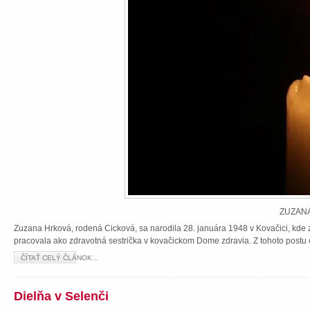
ZUZANA
Zuzana Hrková, rodená Cicková, sa narodila 28. januára 1948 v Kovačici, kde z
pracovala ako zdravotná sestrička v kovačickom Dome zdravia. Z tohoto postu 
ČÍTAŤ CELÝ ČLÁNOK...
Dielňa v Selenči