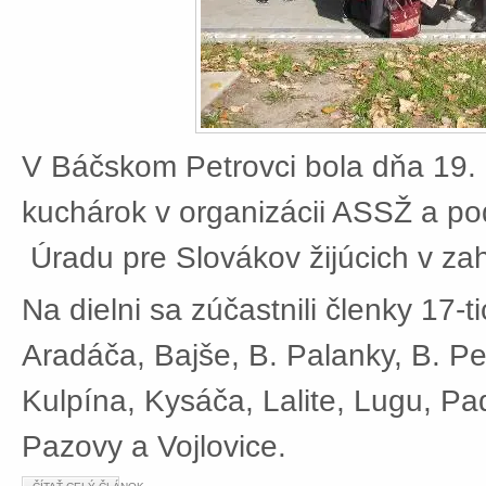
V Báčskom Petrovci bola dňa 19. 
kuchárok v organizácii ASSŽ a po
Úradu pre Slovákov žijúcich v zah
Na dielni sa zúčastnili členky 17-t
Aradáča, Bajše, B. Palanky, B. Pe
Kulpína, Kysáča, Lalite, Lugu, Pad
Pazovy a Vojlovice.