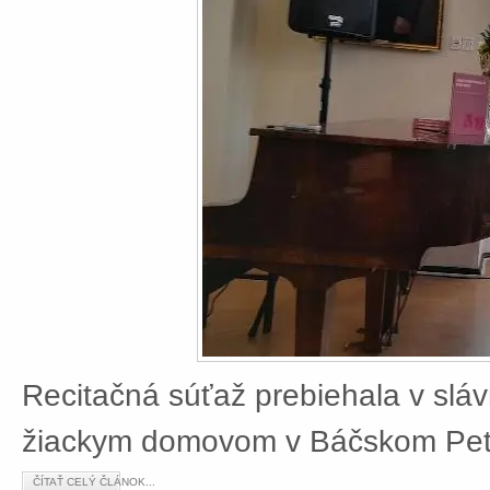
Recitačná súťaž prebiehala v slá
žiackym domovom v Báčskom Petr
ČÍTAŤ CELÝ ČLÁNOK...