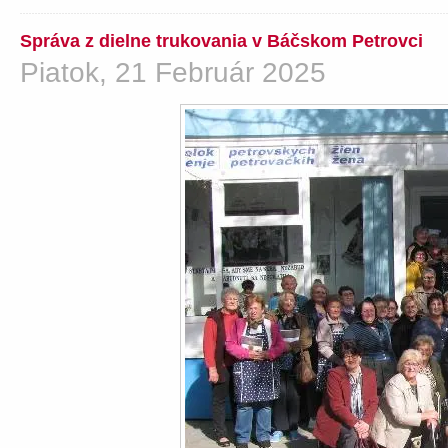
Správa z dielne trukovania v Báčskom Petrovci
Piatok, 21 Február 2025