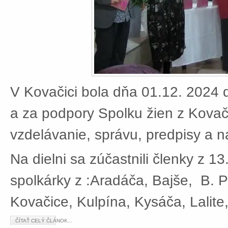
V Kovačici bola dňa 01.12. 2024 d
a za podpory Spolku žien z Kovači
vzdelávanie, správu, predpisy a 
Na dielni sa zúčastnili členky z 13
spolkárky z :Aradáča, Bajše, B. P
Kovačice, Kulpína, Kysáča, Lalite
ČÍTAŤ CELÝ ČLÁNOK...