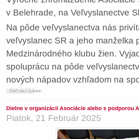
v Belehrade, na Veľvyslanectve Sl
Na pôde veľvyslanectva nás privít
veľvyslanec SR a jeho manželka 
Medzinárodného klubu žien. Vyjad
spoluprácu na pôde veľvyslanectv
nových nápadov vzhľadom na spol
ČÍTAŤ CELÝ ČLÁNOK...
Dielne v organizácii Asociácie alebo s podporou 
Piatok, 21 Február 2025