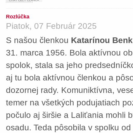
ČÍTAŤ CELÝ ČLÁNOK...
Rozlúčka
Piatok, 07 Február 2025
S našou členkou
Katarínou Ben
31. marca 1956. Bola aktívnou ob
spolok, stala sa jeho predsedníč
aj tu bola aktívnou členkou a pôs
dozornej rady. Komuniktívna, ves
temer na všetkých podujatiach po
počulo aj širšie a Laliťania mohli
osadu. Teda pôsobila v spolku od 