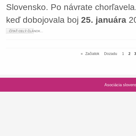
Slovensko. Po návrate chorľavela.
keď dobojovala boj
25. januára
20
ČÍTAŤ CELÝ ČLÁNOK...
«
Začiatok
Dozadu
1
2
Asociácia slovenských spolk