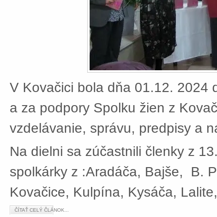
V Kovačici bola dňa 01.12. 2024 d
a za podpory Spolku žien z Kovači
vzdelávanie, správu, predpisy a 
Na dielni sa zúčastnili členky z 13
spolkárky z :Aradáča, Bajše, B. P
Kovačice, Kulpína, Kysáča, Lalite
ČÍTAŤ CELÝ ČLÁNOK...