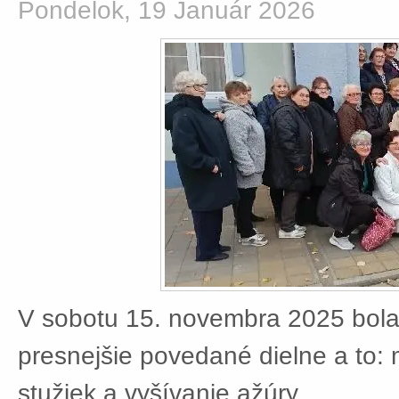
Pondelok, 19 Január 2026
V sobotu 15. novembra 2025 bola
presnejšie povedané dielne a to:
stužiek a vyšívanie ažúry.