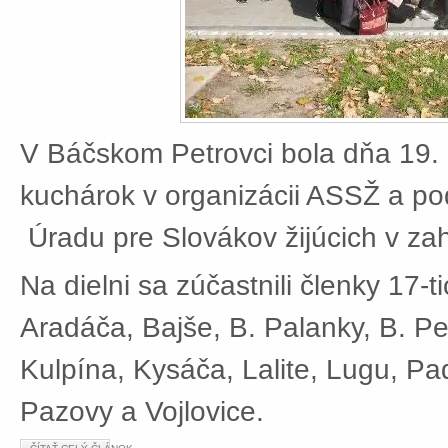
V Báčskom Petrovci bola dňa 19. 
kuchárok v organizácii ASSŽ a po
Úradu pre Slovákov žijúcich v zah
Na dielni sa zúčastnili členky 17-t
Aradáča, Bajše, B. Palanky, B. Pe
Kulpína, Kysáča, Lalite, Lugu, Pad
Pazovy a Vojlovice.