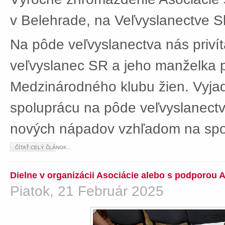
v Belehrade, na Veľvyslanectve Sl
Na pôde veľvyslanectva nás privít
veľvyslanec SR a jeho manželka 
Medzinárodného klubu žien. Vyjad
spoluprácu na pôde veľvyslanectv
nových nápadov vzhľadom na spol
ČÍTAŤ CELÝ ČLÁNOK...
Dielne v organizácii Asociácie alebo s podporou 
Piatok, 21 Február 2025