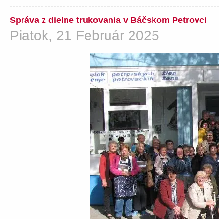
Správa z dielne trukovania v Báčskom Petrovci
Piatok, 21 Február 2025