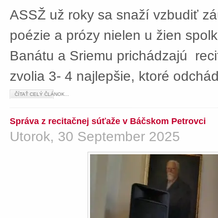
ASSŽ už roky sa snaží vzbudiť z
poézie a prózy nielen u žien spolká
Banátu a Sriemu prichádzajú rec
zvolia 3- 4 najlepšie, ktoré odch
ČÍTAŤ CELÝ ČLÁNOK...
Správa z recitačnej súťaže v Báčskom Petrovci
Utorok, 30 September 2025