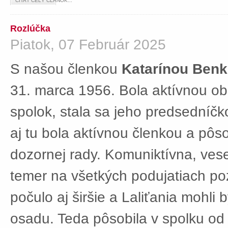
ČÍTAŤ CELÝ ČLÁNOK...
Rozlúčka
Piatok, 07 Február 2025
S našou členkou
Katarínou Ben
31. marca 1956. Bola aktívnou ob
spolok, stala sa jeho predsedníč
aj tu bola aktívnou členkou a pôs
dozornej rady. Komuniktívna, ves
temer na všetkých podujatiach po
počulo aj širšie a Laliťania mohli
osadu. Teda pôsobila v spolku od 