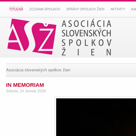
TITULNÁ
ZOZNAM SPOLKOV
SPRÁVY SPOLKOV ŽIEN
AKTIVITY
KA
Asociácia slovenských spolkov žien
IN MEMORIAM
Sobota, 24 Január 2026