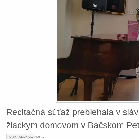
Recitačná súťaž prebiehala v slá
žiackym domovom v Báčskom Petr
ČÍTAŤ CELÝ ČLÁNOK...