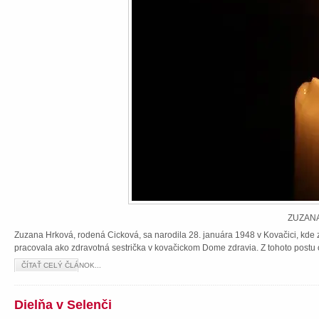
ZUZANA
Zuzana Hrková, rodená Cicková, sa narodila 28. januára 1948 v Kovačici, kde z
pracovala ako zdravotná sestrička v kovačickom Dome zdravia. Z tohoto postu 
ČÍTAŤ CELÝ ČLÁNOK...
Dielňa v Selenči