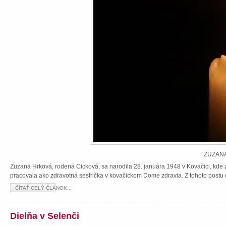
ZUZANA
Zuzana Hrková, rodená Cicková, sa narodila 28. januára 1948 v Kovačici, kde z
pracovala ako zdravotná sestrička v kovačickom Dome zdravia. Z tohoto postu 
ČÍTAŤ CELÝ ČLÁNOK...
Dielňa v Selenči