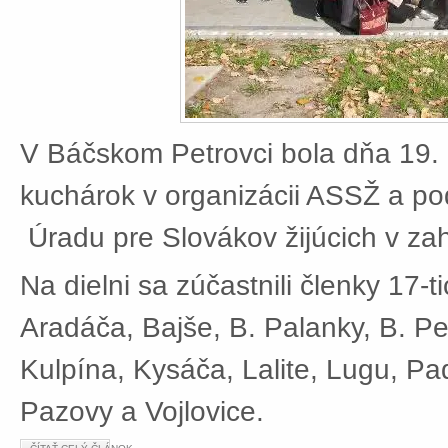
V Báčskom Petrovci bola dňa 19. 
kuchárok v organizácii ASSŽ a po
Úradu pre Slovákov žijúcich v zah
Na dielni sa zúčastnili členky 17-t
Aradáča, Bajše, B. Palanky, B. Pe
Kulpína, Kysáča, Lalite, Lugu, Pad
Pazovy a Vojlovice.