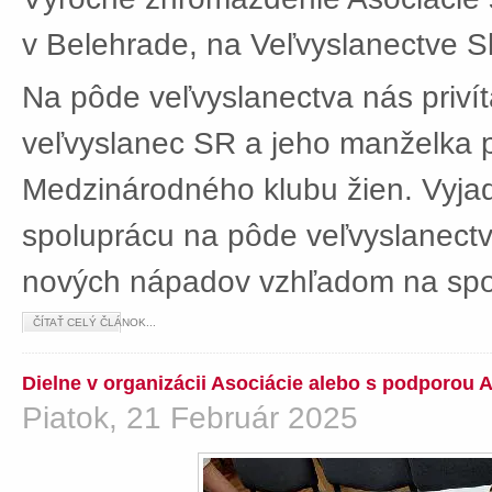
v Belehrade, na Veľvyslanectve Sl
Na pôde veľvyslanectva nás privít
veľvyslanec SR a jeho manželka 
Medzinárodného klubu žien. Vyjad
spoluprácu na pôde veľvyslanectv
nových nápadov vzhľadom na spol
ČÍTAŤ CELÝ ČLÁNOK...
Dielne v organizácii Asociácie alebo s podporou 
Piatok, 21 Február 2025