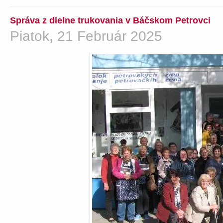
Správa z dielne trukovania v Báčskom Petrovci
Piatok, 21 Február 2025