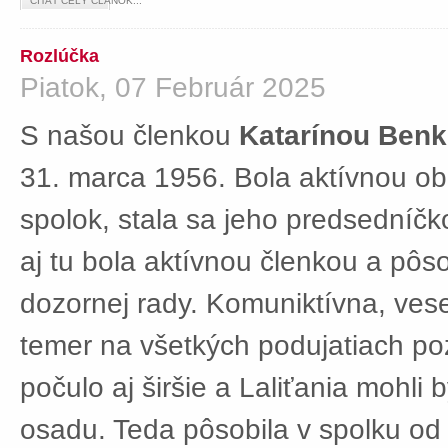
ČÍTAŤ CELÝ ČLÁNOK...
Rozlúčka
Piatok, 07 Február 2025
S našou členkou
Katarínou Ben
31. marca 1956. Bola aktívnou ob
spolok, stala sa jeho predsedníč
aj tu bola aktívnou členkou a pôs
dozornej rady. Komuniktívna, ves
temer na všetkých podujatiach po
počulo aj širšie a Laliťania mohli
osadu. Teda pôsobila v spolku od 