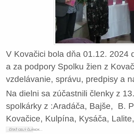
V Kovačici bola dňa 01.12. 2024 d
a za podpory Spolku žien z Kovači
vzdelávanie, správu, predpisy a 
Na dielni sa zúčastnili členky z 13
spolkárky z :Aradáča, Bajše, B. P
Kovačice, Kulpína, Kysáča, Lalite
ČÍTAŤ CELÝ ČLÁNOK...