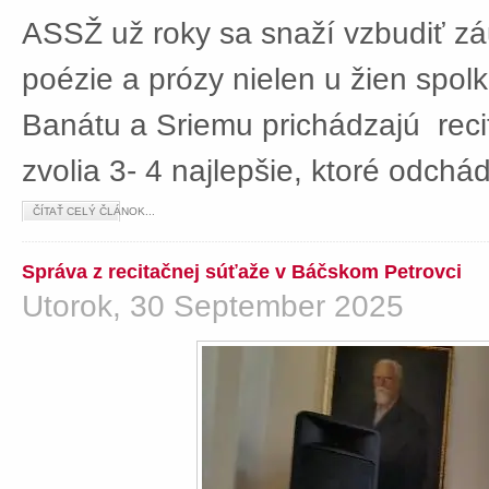
ASSŽ už roky sa snaží vzbudiť z
poézie a prózy nielen u žien spolká
Banátu a Sriemu prichádzajú rec
zvolia 3- 4 najlepšie, ktoré odch
ČÍTAŤ CELÝ ČLÁNOK...
Správa z recitačnej súťaže v Báčskom Petrovci
Utorok, 30 September 2025