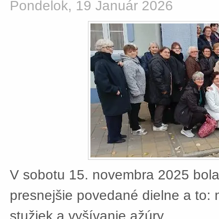
Pondelok, 19 Január 2026
V sobotu 15. novembra 2025 bola
presnejšie povedané dielne a to:
stužiek a vyšívanie ažúry.