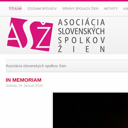
TITULNÁ
ZOZNAM SPOLKOV
SPRÁVY SPOLKOV ŽIEN
AKTIVITY
KA
Asociácia slovenských spolkov žien
IN MEMORIAM
Sobota, 24 Január 2026