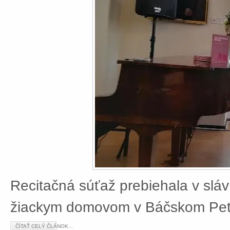
Recitačná súťaž prebiehala v slá
žiackym domovom v Báčskom Petr
ČÍTAŤ CELÝ ČLÁNOK...