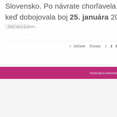
Slovensko. Po návrate chorľavela.
keď dobojovala boj
25. januára
20
ČÍTAŤ CELÝ ČLÁNOK...
«
Začiatok
Dozadu
1
2
Asociácia slovenských spolk