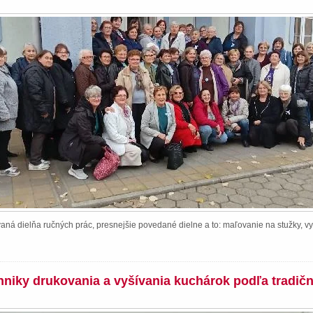
ná dielňa ručných prác, presnejšie povedané dielne a to: maľovanie na stužky, vy
chniky drukovania a vyšívania kuchárok podľa tradič