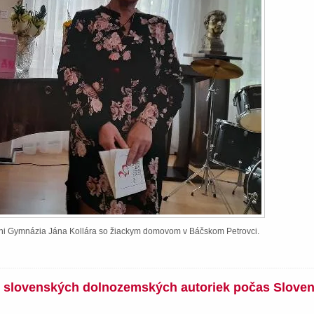
ieni Gymnázia Jána Kollára so žiackym domovom v Báčskom Petrovci.
íh slovenských dolnozemských autoriek počas Slove