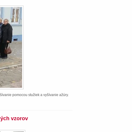
šívanie pomocou stužiek a vyšívanie ažúry.
ných vzorov