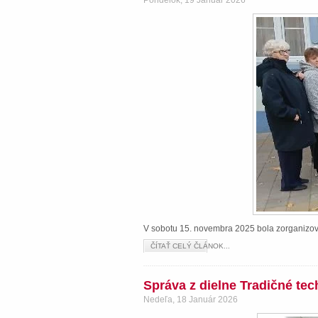
Pondelok, 19 Január 2026
V sobotu 15. novembra 2025 bola zorganizova
ČÍTAŤ CELÝ ČLÁNOK...
Správa z dielne Tradičné te
Nedeľa, 18 Január 2026