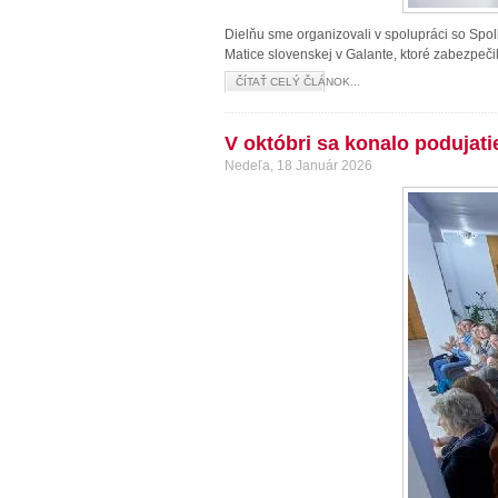
Dielňu sme organizovali v spolupráci so Spol
Matice slovenskej v Galante, ktoré zabezpeči
ČÍTAŤ CELÝ ČLÁNOK...
V októbri sa konalo podujat
Nedeľa, 18 Január 2026