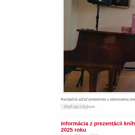
Recitačná súťaž prebiehala v slávnostnej s
ČÍTAŤ CELÝ ČLÁNOK...
Informácia z prezentácii kn
2025 roku