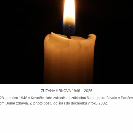
ZUZANA HRKOVÁ 1948 – 2026
8. januára 1948 v Kovačici, kde zakončila i základnú školu, pokračovala v Pančeve
om Dome zdravia. Z tohoto postu odišla i do dôchodku v roku 2002.