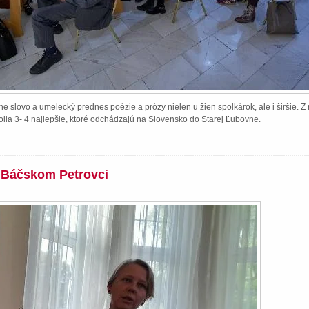
e slovo a umelecký prednes poézie a prózy nielen u žien spolkárok, ale i širšie. 
lia 3- 4 najlepšie, ktoré odchádzajú na Slovensko do Starej Ľubovne.
v Báčskom Petrovci