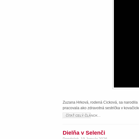
Zuzana Hrková, rodená Cicková, sa narodila 2
pracovala ako zdravotná sestrička v kovačick
ČÍTAŤ CELÝ ČLÁNOK...
Dielňa v Selenči