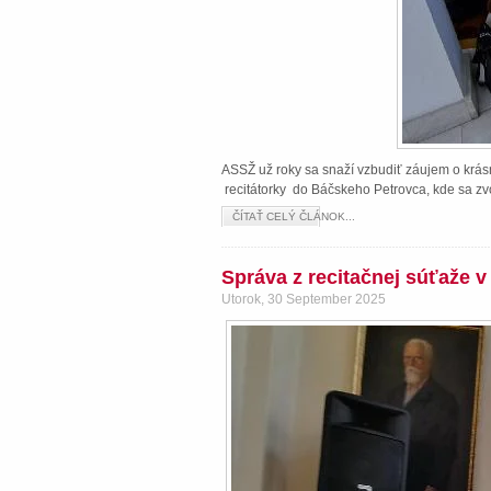
ASSŽ už roky sa snaží vzbudiť záujem o krásn
recitátorky do Báčskeho Petrovca, kde sa zvo
ČÍTAŤ CELÝ ČLÁNOK...
Správa z recitačnej súťaže 
Utorok, 30 September 2025