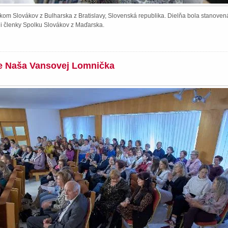
kom Slovákov z Bulharska z Bratislavy, Slovenská republika. Dielňa bola stanoven
li členky Spolku Slovákov z Maďarska.
ie Naša Vansovej Lomnička