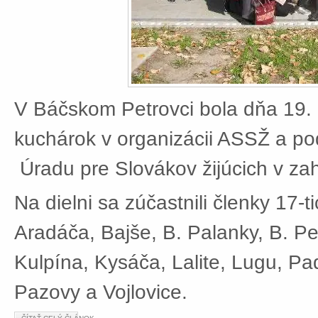
V Báčskom Petrovci bola dňa 19. 
kuchárok v organizácii ASSŽ a po
Úradu pre Slovákov žijúcich v zah
Na dielni sa zúčastnili členky 17-t
Aradáča, Bajše, B. Palanky, B. Pe
Kulpína, Kysáča, Lalite, Lugu, Pad
Pazovy a Vojlovice.