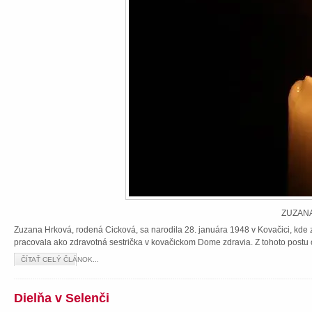
ZUZANA
Zuzana Hrková, rodená Cicková, sa narodila 28. januára 1948 v Kovačici, kde z
pracovala ako zdravotná sestrička v kovačickom Dome zdravia. Z tohoto postu 
ČÍTAŤ CELÝ ČLÁNOK...
Dielňa v Selenči