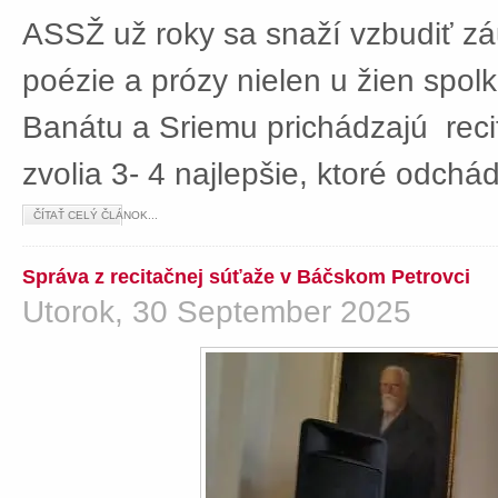
ASSŽ už roky sa snaží vzbudiť z
poézie a prózy nielen u žien spolká
Banátu a Sriemu prichádzajú rec
zvolia 3- 4 najlepšie, ktoré odch
ČÍTAŤ CELÝ ČLÁNOK...
Správa z recitačnej súťaže v Báčskom Petrovci
Utorok, 30 September 2025