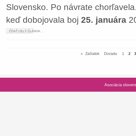
Slovensko. Po návrate chorľavela.
keď dobojovala boj
25. januára
20
ČÍTAŤ CELÝ ČLÁNOK...
«
Začiatok
Dozadu
1
2
Asociácia slovenských spolk