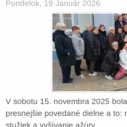
Pondelok, 19 Január 2026
V sobotu 15. novembra 2025 bola
presnejšie povedané dielne a to:
stužiek a vyšívanie ažúry.