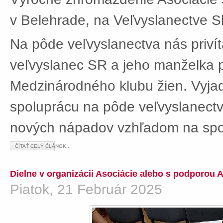
v Belehrade, na Veľvyslanectve Sl
Na pôde veľvyslanectva nás privít
veľvyslanec SR a jeho manželka 
Medzinárodného klubu žien. Vyjad
spoluprácu na pôde veľvyslanectv
nových nápadov vzhľadom na spol
ČÍTAŤ CELÝ ČLÁNOK...
Dielne v organizácii Asociácie alebo s podporou 
Piatok, 21 Február 2025