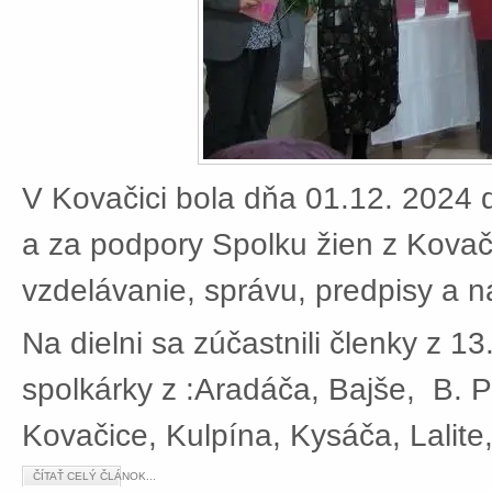
V Kovačici bola dňa 01.12. 2024 d
a za podpory Spolku žien z Kovači
vzdelávanie, správu, predpisy a 
Na dielni sa zúčastnili členky z 13
spolkárky z :Aradáča, Bajše, B. P
Kovačice, Kulpína, Kysáča, Lalite
ČÍTAŤ CELÝ ČLÁNOK...