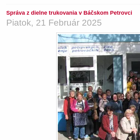
Správa z dielne trukovania v Báčskom Petrovci
Piatok, 21 Február 2025