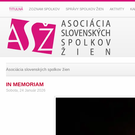
TITULNÁ
ZOZNAM SPOLKOV
SPRÁVY SPOLKOV ŽIEN
AKTIVITY
KA
Asociácia slovenských spolkov žien
IN MEMORIAM
Sobota, 24 Január 2026