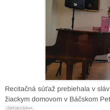
Recitačná súťaž prebiehala v slá
žiackym domovom v Báčskom Petr
ČÍTAŤ CELÝ ČLÁNOK...