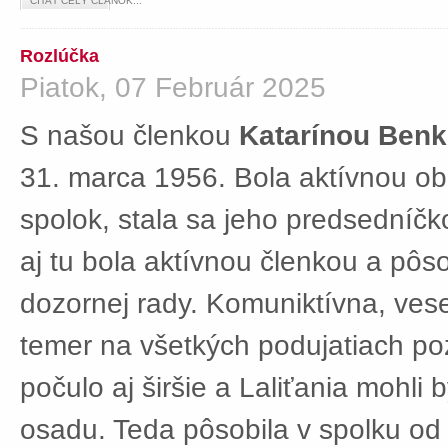
ČÍTAŤ CELÝ ČLÁNOK...
Rozlúčka
Piatok, 07 Február 2025
S našou členkou
Katarínou Ben
31. marca 1956. Bola aktívnou ob
spolok, stala sa jeho predsedníč
aj tu bola aktívnou členkou a pôs
dozornej rady. Komuniktívna, ves
temer na všetkých podujatiach po
počulo aj širšie a Laliťania mohli
osadu. Teda pôsobila v spolku od 