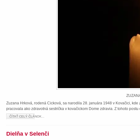
ZUZANA
Zuzana Hrková, rodená Cicková, sa narodila 28. januára 1948 v Kovačici, kde z
pracovala ako zdravotná sestrička v kovačickom Dome zdravia. Z tohoto postu 
ČÍTAŤ CELÝ ČLÁNOK...
Dielňa v Selenči