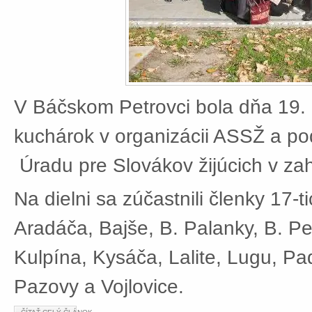
V Báčskom Petrovci bola dňa 19. 
kuchárok v organizácii ASSŽ a po
Úradu pre Slovákov žijúcich v zah
Na dielni sa zúčastnili členky 17-t
Aradáča, Bajše, B. Palanky, B. Pe
Kulpína, Kysáča, Lalite, Lugu, Pad
Pazovy a Vojlovice.