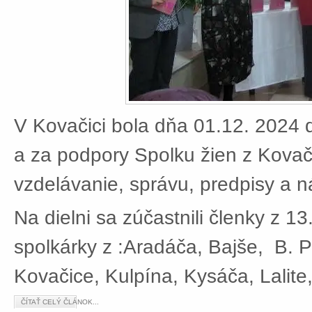
V Kovačici bola dňa 01.12. 2024 d
a za podpory Spolku žien z Kovači
vzdelávanie, správu, predpisy a 
Na dielni sa zúčastnili členky z 13
spolkárky z :Aradáča, Bajše, B. P
Kovačice, Kulpína, Kysáča, Lalite
ČÍTAŤ CELÝ ČLÁNOK...