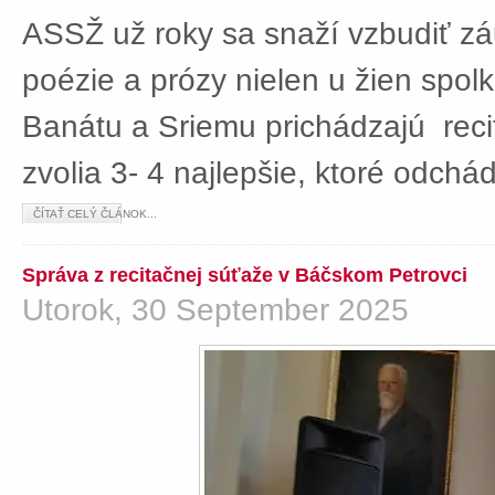
ASSŽ už roky sa snaží vzbudiť z
poézie a prózy nielen u žien spolká
Banátu a Sriemu prichádzajú rec
zvolia 3- 4 najlepšie, ktoré odch
ČÍTAŤ CELÝ ČLÁNOK...
Správa z recitačnej súťaže v Báčskom Petrovci
Utorok, 30 September 2025