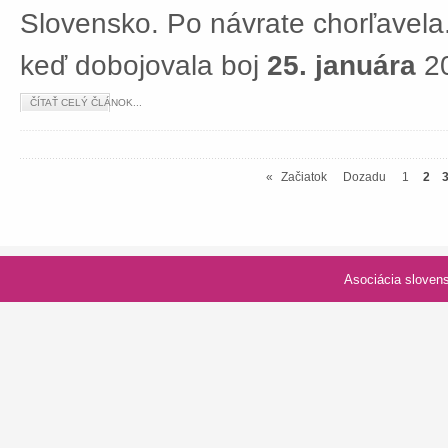
Slovensko. Po návrate chorľavela.
keď dobojovala boj
25. januára
20
ČÍTAŤ CELÝ ČLÁNOK...
«
Začiatok
Dozadu
1
2
Asociácia slovenských spolk