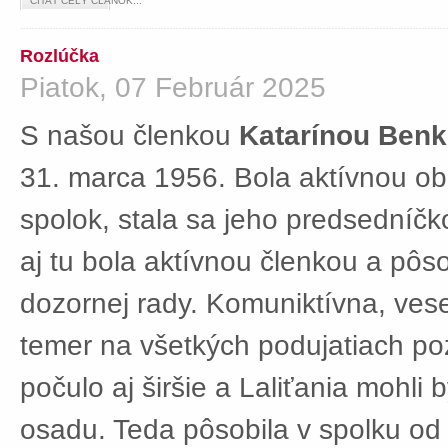
ČÍTAŤ CELÝ ČLÁNOK...
Rozlúčka
Piatok, 07 Február 2025
S našou členkou
Katarínou Ben
31. marca 1956. Bola aktívnou ob
spolok, stala sa jeho predsedníč
aj tu bola aktívnou členkou a pôs
dozornej rady. Komuniktívna, ves
temer na všetkých podujatiach po
počulo aj širšie a Laliťania mohli
osadu. Teda pôsobila v spolku od 