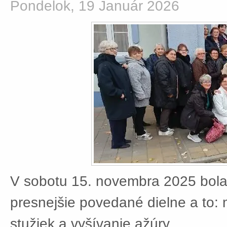
Pondelok, 19 Január 2026
V sobotu 15. novembra 2025 bola
presnejšie povedané dielne a to:
stužiek a vyšívanie ažúry.