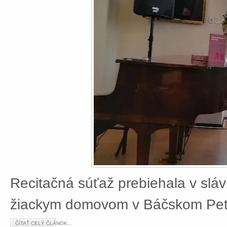
Recitačná súťaž prebiehala v slá
žiackym domovom v Báčskom Petr
ČÍTAŤ CELÝ ČLÁNOK...