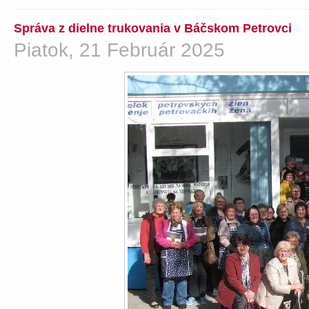
Správa z dielne trukovania v Báčskom Petrovci
Piatok, 21 Február 2025