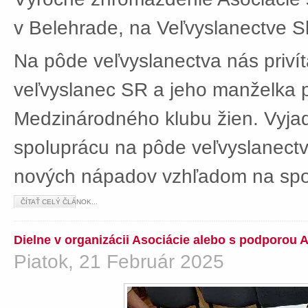
v Belehrade, na Veľvyslanectve Sl
Na pôde veľvyslanectva nás privít
veľvyslanec SR a jeho manželka 
Medzinárodného klubu žien. Vyjad
spoluprácu na pôde veľvyslanectv
nových nápadov vzhľadom na spol
ČÍTAŤ CELÝ ČLÁNOK...
Dielne v organizácii Asociácie alebo s podporou 
Piatok, 21 Február 2025