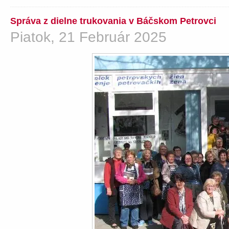
Správa z dielne trukovania v Báčskom Petrovci
Piatok, 21 Február 2025