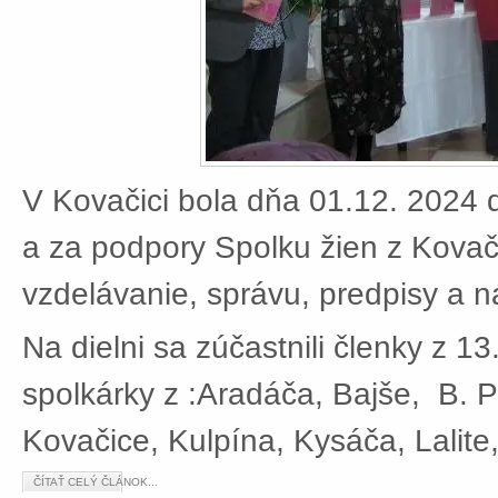
V Kovačici bola dňa 01.12. 2024 d
a za podpory Spolku žien z Kovači
vzdelávanie, správu, predpisy a 
Na dielni sa zúčastnili členky z 13
spolkárky z :Aradáča, Bajše, B. P
Kovačice, Kulpína, Kysáča, Lalite
ČÍTAŤ CELÝ ČLÁNOK...