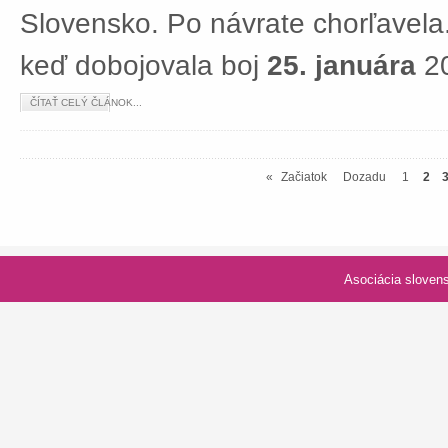
Slovensko. Po návrate chorľavela.
keď dobojovala boj
25. januára
20
ČÍTAŤ CELÝ ČLÁNOK...
«
Začiatok
Dozadu
1
2
Asociácia slovenských spolk