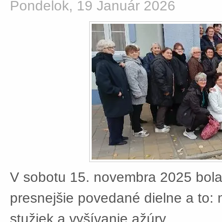
Pondelok, 19 Január 2026
V sobotu 15. novembra 2025 bola
presnejšie povedané dielne a to:
stužiek a vyšívanie ažúry.