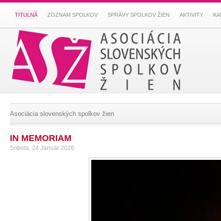
TITULNÁ
ZOZNAM SPOLKOV
SPRÁVY SPOLKOV ŽIEN
AKTIVITY
KA
Asociácia slovenských spolkov žien
IN MEMORIAM
Sobota, 24 Január 2026