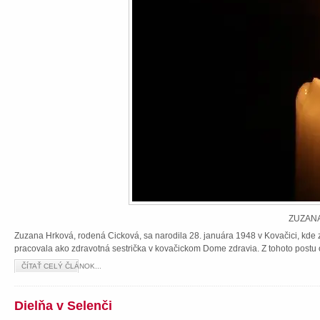
ZUZANA
Zuzana Hrková, rodená Cicková, sa narodila 28. januára 1948 v Kovačici, kde z
pracovala ako zdravotná sestrička v kovačickom Dome zdravia. Z tohoto postu 
ČÍTAŤ CELÝ ČLÁNOK...
Dielňa v Selenči