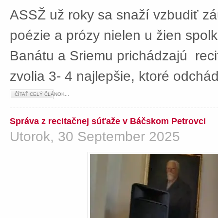
ASSŽ už roky sa snaží vzbudiť z
poézie a prózy nielen u žien spolká
Banátu a Sriemu prichádzajú rec
zvolia 3- 4 najlepšie, ktoré odch
ČÍTAŤ CELÝ ČLÁNOK...
Správa z recitačnej súťaže v Báčskom Petrovci
Utorok, 30 September 2025