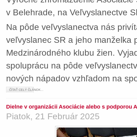
v Belehrade, na Veľvyslanectve Sl
Na pôde veľvyslanectva nás privít
veľvyslanec SR a jeho manželka 
Medzinárodného klubu žien. Vyjad
spoluprácu na pôde veľvyslanectv
nových nápadov vzhľadom na spol
ČÍTAŤ CELÝ ČLÁNOK...
Dielne v organizácii Asociácie alebo s podporou 
Piatok, 21 Február 2025