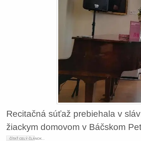
Recitačná súťaž prebiehala v slá
žiackym domovom v Báčskom Petr
ČÍTAŤ CELÝ ČLÁNOK...