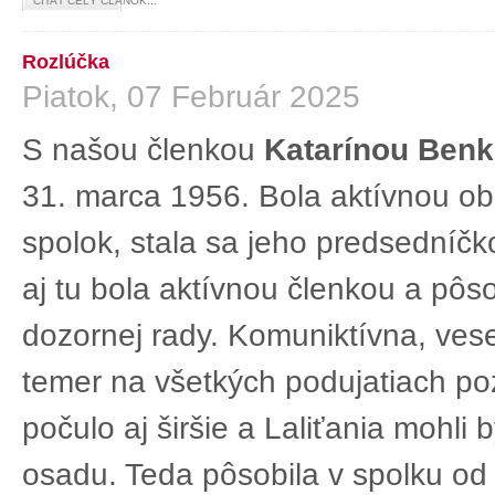
ČÍTAŤ CELÝ ČLÁNOK...
Rozlúčka
Piatok, 07 Február 2025
S našou členkou
Katarínou Ben
31. marca 1956. Bola aktívnou ob
spolok, stala sa jeho predsedníč
aj tu bola aktívnou členkou a pôs
dozornej rady. Komuniktívna, ves
temer na všetkých podujatiach po
počulo aj širšie a Laliťania mohli
osadu. Teda pôsobila v spolku od 