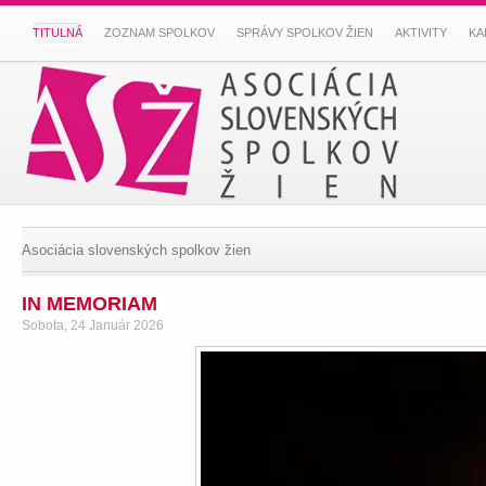
TITULNÁ
ZOZNAM SPOLKOV
SPRÁVY SPOLKOV ŽIEN
AKTIVITY
KA
Asociácia slovenských spolkov žien
IN MEMORIAM
Sobota, 24 Január 2026