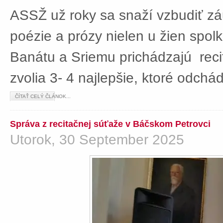
ASSŽ už roky sa snaží vzbudiť z
poézie a prózy nielen u žien spolká
Banátu a Sriemu prichádzajú rec
zvolia 3- 4 najlepšie, ktoré odch
ČÍTAŤ CELÝ ČLÁNOK...
Správa z recitačnej súťaže v Báčskom Petrovci
Utorok, 30 September 2025