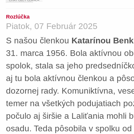
ČÍTAŤ CELÝ ČLÁNOK...
Rozlúčka
Piatok, 07 Február 2025
S našou členkou
Katarínou Ben
31. marca 1956. Bola aktívnou ob
spolok, stala sa jeho predsedníč
aj tu bola aktívnou členkou a pôs
dozornej rady. Komuniktívna, ves
temer na všetkých podujatiach po
počulo aj širšie a Laliťania mohli
osadu. Teda pôsobila v spolku od 