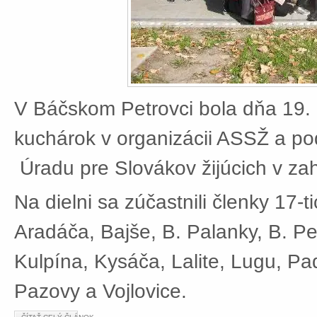
V Báčskom Petrovci bola dňa 19. 
kuchárok v organizácii ASSŽ a po
Úradu pre Slovákov žijúcich v zah
Na dielni sa zúčastnili členky 17-t
Aradáča, Bajše, B. Palanky, B. Pe
Kulpína, Kysáča, Lalite, Lugu, Pad
Pazovy a Vojlovice.