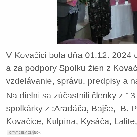
V Kovačici bola dňa 01.12. 2024 d
a za podpory Spolku žien z Kovači
vzdelávanie, správu, predpisy a 
Na dielni sa zúčastnili členky z 13
spolkárky z :Aradáča, Bajše, B. P
Kovačice, Kulpína, Kysáča, Lalite
ČÍTAŤ CELÝ ČLÁNOK...