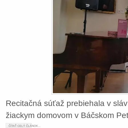
Recitačná súťaž prebiehala v slá
žiackym domovom v Báčskom Petr
ČÍTAŤ CELÝ ČLÁNOK...