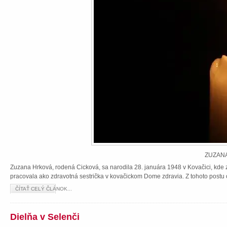
ZUZANA
Zuzana Hrková, rodená Cicková, sa narodila 28. januára 1948 v Kovačici, kde z
pracovala ako zdravotná sestrička v kovačickom Dome zdravia. Z tohoto postu 
ČÍTAŤ CELÝ ČLÁNOK...
Dielňa v Selenči