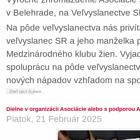
v Belehrade, na Veľvyslanectve Sl
Na pôde veľvyslanectva nás privít
veľvyslanec SR a jeho manželka 
Medzinárodného klubu žien. Vyjad
spoluprácu na pôde veľvyslanectv
nových nápadov vzhľadom na spol
ČÍTAŤ CELÝ ČLÁNOK...
Dielne v organizácii Asociácie alebo s podporou 
Piatok, 21 Február 2025