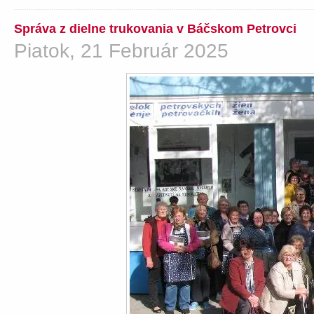
Správa z dielne trukovania v Báčskom Petrovci
Piatok, 21 Február 2025