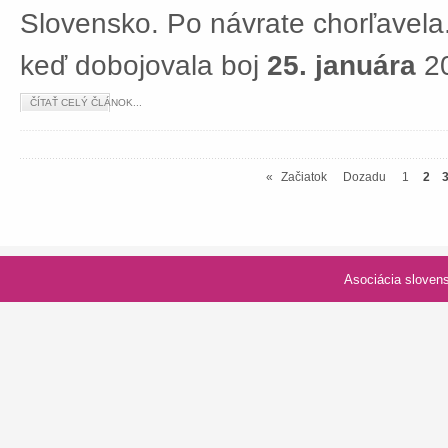
Slovensko. Po návrate chorľavela.
keď dobojovala boj
25. januára
20
ČÍTAŤ CELÝ ČLÁNOK...
«
Začiatok
Dozadu
1
2
Asociácia slovenských spolk