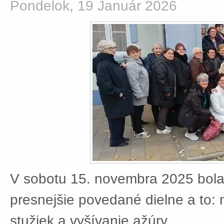
Pondelok, 19 Január 2026
V sobotu 15. novembra 2025 bola
presnejšie povedané dielne a to:
stužiek a vyšívanie ažúry.