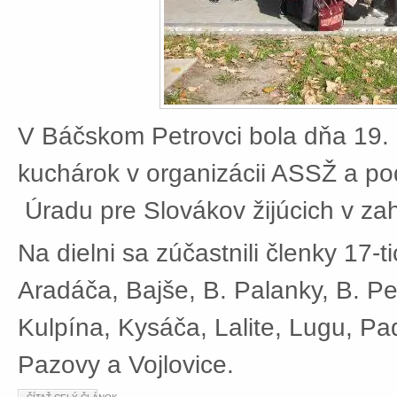
V Báčskom Petrovci bola dňa 19. 
kuchárok v organizácii ASSŽ a po
Úradu pre Slovákov žijúcich v zah
Na dielni sa zúčastnili členky 17-t
Aradáča, Bajše, B. Palanky, B. Pe
Kulpína, Kysáča, Lalite, Lugu, Pad
Pazovy a Vojlovice.