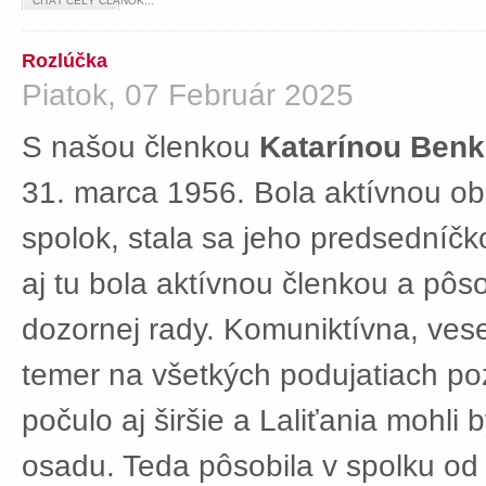
ČÍTAŤ CELÝ ČLÁNOK...
Rozlúčka
Piatok, 07 Február 2025
S našou členkou
Katarínou Ben
31. marca 1956. Bola aktívnou ob
spolok, stala sa jeho predsedníč
aj tu bola aktívnou členkou a pôs
dozornej rady. Komuniktívna, ves
temer na všetkých podujatiach po
počulo aj širšie a Laliťania mohli
osadu. Teda pôsobila v spolku od 