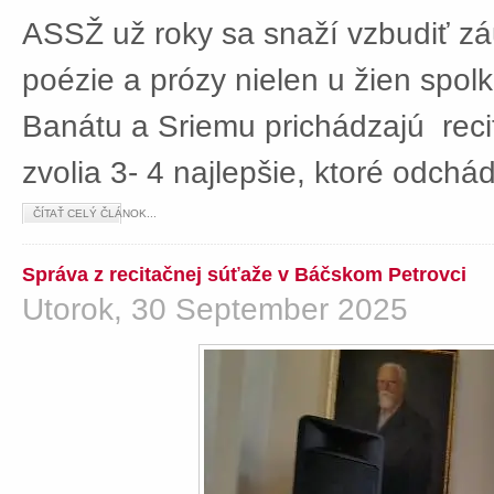
ASSŽ už roky sa snaží vzbudiť z
poézie a prózy nielen u žien spolká
Banátu a Sriemu prichádzajú rec
zvolia 3- 4 najlepšie, ktoré odch
ČÍTAŤ CELÝ ČLÁNOK...
Správa z recitačnej súťaže v Báčskom Petrovci
Utorok, 30 September 2025