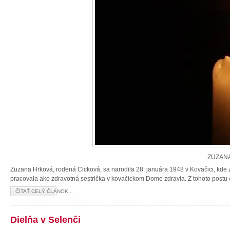
ZUZANA
Zuzana Hrková, rodená Cicková, sa narodila 28. januára 1948 v Kovačici, kde z
pracovala ako zdravotná sestrička v kovačickom Dome zdravia. Z tohoto postu 
ČÍTAŤ CELÝ ČLÁNOK...
Dielňa v Selenči