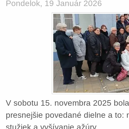
Pondelok, 19 Január 2026
V sobotu 15. novembra 2025 bola
presnejšie povedané dielne a to:
stužiek a vyšívanie ažúry.