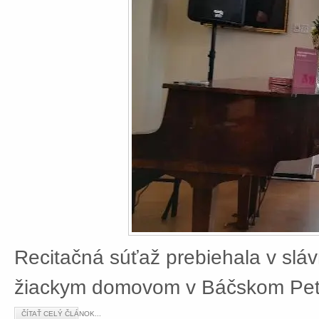
Recitačná súťaž prebiehala v slá
žiackym domovom v Báčskom Petr
ČÍTAŤ CELÝ ČLÁNOK...