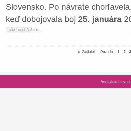
Slovensko. Po návrate chorľavela.
keď dobojovala boj
25. januára
20
ČÍTAŤ CELÝ ČLÁNOK...
«
Začiatok
Dozadu
1
2
Asociácia slovenských spolk