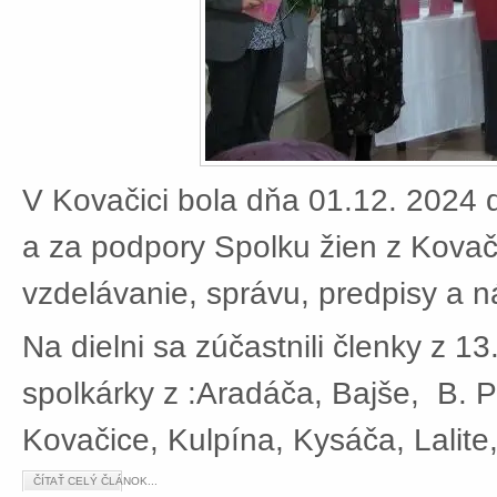
V Kovačici bola dňa 01.12. 2024 d
a za podpory Spolku žien z Kovači
vzdelávanie, správu, predpisy a 
Na dielni sa zúčastnili členky z 13
spolkárky z :Aradáča, Bajše, B. P
Kovačice, Kulpína, Kysáča, Lalite
ČÍTAŤ CELÝ ČLÁNOK...