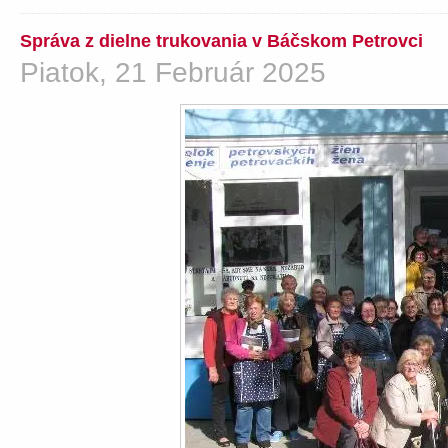
Správa z dielne trukovania v Báčskom Petrovci
Piatok, 21 Február 2025