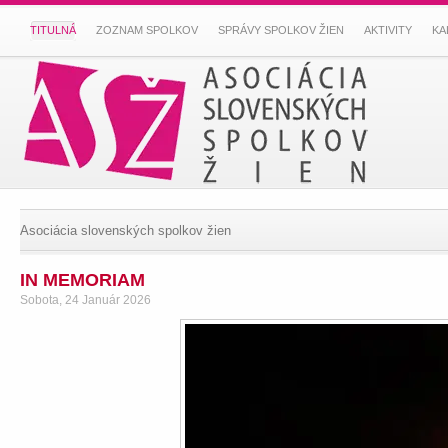
TITULNÁ
ZOZNAM SPOLKOV
SPRÁVY SPOLKOV ŽIEN
AKTIVITY
KA
Asociácia slovenských spolkov žien
IN MEMORIAM
Sobota, 24 Január 2026