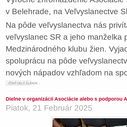
v Belehrade, na Veľvyslanectve Sl
Na pôde veľvyslanectva nás privít
veľvyslanec SR a jeho manželka 
Medzinárodného klubu žien. Vyjad
spoluprácu na pôde veľvyslanectv
nových nápadov vzhľadom na spol
ČÍTAŤ CELÝ ČLÁNOK...
Dielne v organizácii Asociácie alebo s podporou 
Piatok, 21 Február 2025