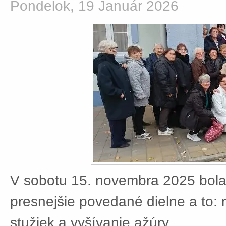
Pondelok, 19 Január 2026
V sobotu 15. novembra 2025 bola
presnejšie povedané dielne a to:
stužiek a vyšívanie ažúry.