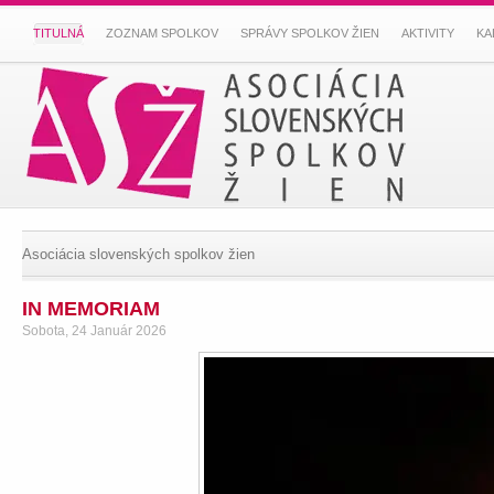
TITULNÁ
ZOZNAM SPOLKOV
SPRÁVY SPOLKOV ŽIEN
AKTIVITY
KA
Asociácia slovenských spolkov žien
IN MEMORIAM
Sobota, 24 Január 2026