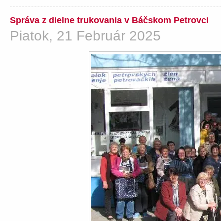
Správa z dielne trukovania v Báčskom Petrovci
Piatok, 21 Február 2025