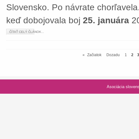
Slovensko. Po návrate chorľavela.
keď dobojovala boj
25. januára
20
ČÍTAŤ CELÝ ČLÁNOK...
«
Začiatok
Dozadu
1
2
Asociácia slovenských spolk