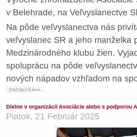
v Belehrade, na Veľvyslanectve Sl
Na pôde veľvyslanectva nás privít
veľvyslanec SR a jeho manželka 
Medzinárodného klubu žien. Vyjad
spoluprácu na pôde veľvyslanectv
nových nápadov vzhľadom na spol
ČÍTAŤ CELÝ ČLÁNOK...
Dielne v organizácii Asociácie alebo s podporou 
Piatok, 21 Február 2025