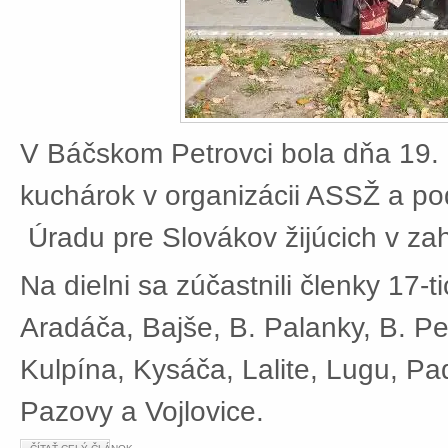
V Báčskom Petrovci bola dňa 19. 
kuchárok v organizácii ASSŽ a po
Úradu pre Slovákov žijúcich v zah
Na dielni sa zúčastnili členky 17-t
Aradáča, Bajše, B. Palanky, B. Pe
Kulpína, Kysáča, Lalite, Lugu, Pad
Pazovy a Vojlovice.