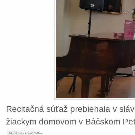
Recitačná súťaž prebiehala v slá
žiackym domovom v Báčskom Petr
ČÍTAŤ CELÝ ČLÁNOK...