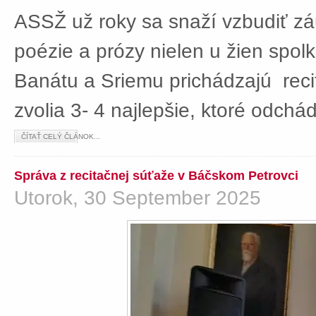
ASSŽ už roky sa snaží vzbudiť z
poézie a prózy nielen u žien spolká
Banátu a Sriemu prichádzajú rec
zvolia 3- 4 najlepšie, ktoré odch
ČÍTAŤ CELÝ ČLÁNOK...
Správa z recitačnej súťaže v Báčskom Petrovci
Utorok, 30 September 2025