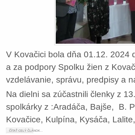
V Kovačici bola dňa 01.12. 2024 d
a za podpory Spolku žien z Kovači
vzdelávanie, správu, predpisy a 
Na dielni sa zúčastnili členky z 13
spolkárky z :Aradáča, Bajše, B. P
Kovačice, Kulpína, Kysáča, Lalite
ČÍTAŤ CELÝ ČLÁNOK...