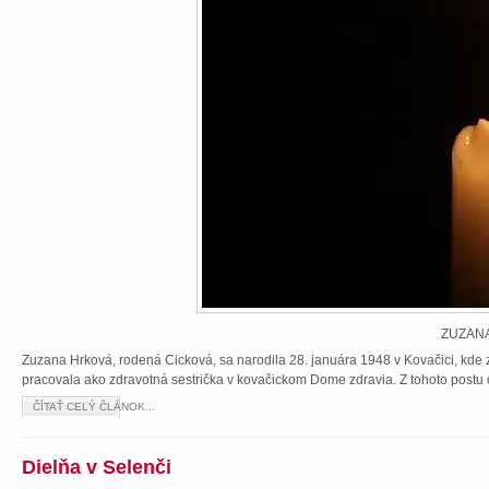
ZUZANA
Zuzana Hrková, rodená Cicková, sa narodila 28. januára 1948 v Kovačici, kde z
pracovala ako zdravotná sestrička v kovačickom Dome zdravia. Z tohoto postu 
ČÍTAŤ CELÝ ČLÁNOK...
Dielňa v Selenči