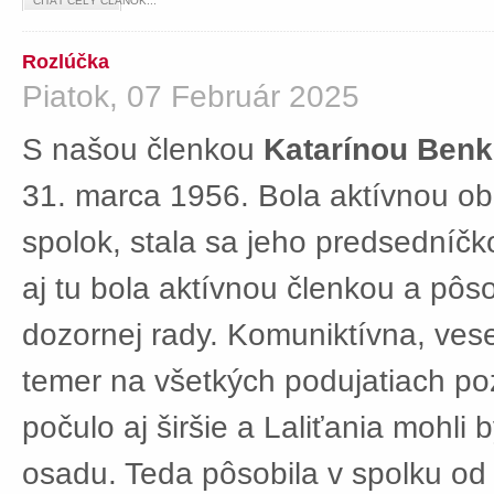
ČÍTAŤ CELÝ ČLÁNOK...
Rozlúčka
Piatok, 07 Február 2025
S našou členkou
Katarínou Ben
31. marca 1956. Bola aktívnou ob
spolok, stala sa jeho predsedníč
aj tu bola aktívnou členkou a pôs
dozornej rady. Komuniktívna, ves
temer na všetkých podujatiach po
počulo aj širšie a Laliťania mohli
osadu. Teda pôsobila v spolku od 