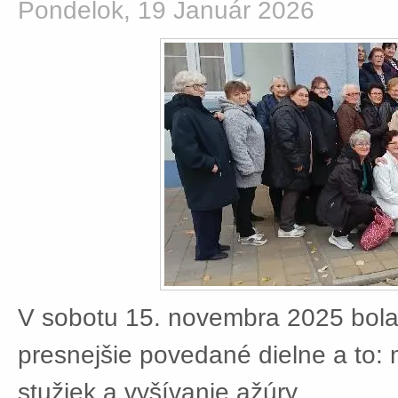
Pondelok, 19 Január 2026
V sobotu 15. novembra 2025 bola
presnejšie povedané dielne a to:
stužiek a vyšívanie ažúry.