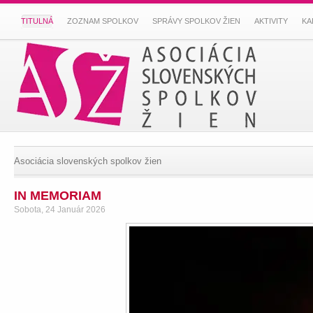
TITULNÁ
ZOZNAM SPOLKOV
SPRÁVY SPOLKOV ŽIEN
AKTIVITY
KA
Asociácia slovenských spolkov žien
IN MEMORIAM
Sobota, 24 Január 2026