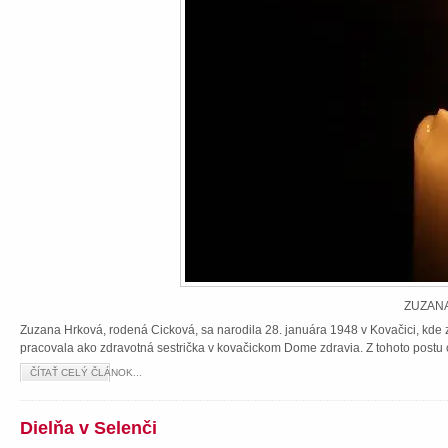
ZUZANA
Zuzana Hrková, rodená Cicková, sa narodila 28. januára 1948 v Kovačici, kde z
pracovala ako zdravotná sestrička v kovačickom Dome zdravia. Z tohoto postu 
ČÍTAŤ CELÝ ČLÁNOK...
Dielňa v Selenči