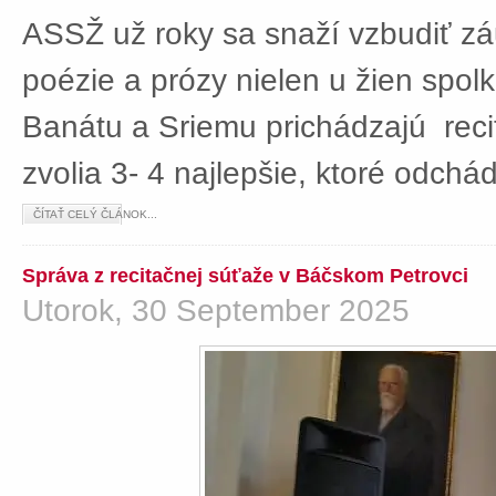
ASSŽ už roky sa snaží vzbudiť z
poézie a prózy nielen u žien spolká
Banátu a Sriemu prichádzajú rec
zvolia 3- 4 najlepšie, ktoré odch
ČÍTAŤ CELÝ ČLÁNOK...
Správa z recitačnej súťaže v Báčskom Petrovci
Utorok, 30 September 2025