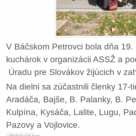
V Báčskom Petrovci bola dňa 19. 
kuchárok v organizácii ASSŽ a po
Úradu pre Slovákov žijúcich v zah
Na dielni sa zúčastnili členky 17-t
Aradáča, Bajše, B. Palanky, B. Pe
Kulpína, Kysáča, Lalite, Lugu, Pad
Pazovy a Vojlovice.