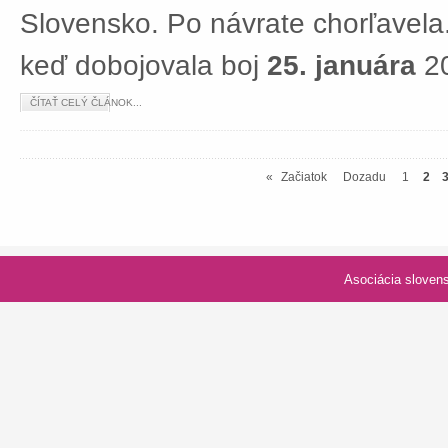
Slovensko. Po návrate chorľavela.
keď dobojovala boj
25. januára
20
ČÍTAŤ CELÝ ČLÁNOK...
«
Začiatok
Dozadu
1
2
Asociácia slovenských spolk