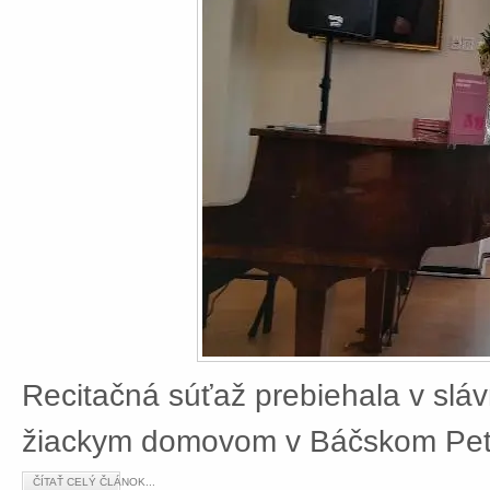
Recitačná súťaž prebiehala v slá
žiackym domovom v Báčskom Petr
ČÍTAŤ CELÝ ČLÁNOK...