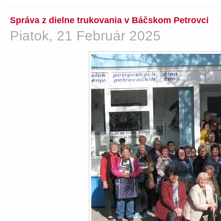
Správa z dielne trukovania v Báčskom Petrovci
Piatok, 21 Február 2025