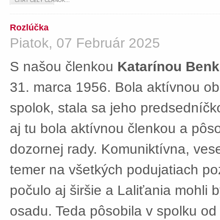
ČÍTAŤ CELÝ ČLÁNOK...
Rozlúčka
Piatok, 07 Február 2025
S našou členkou
Katarínou Ben
31. marca 1956. Bola aktívnou ob
spolok, stala sa jeho predsedníč
aj tu bola aktívnou členkou a pôs
dozornej rady. Komuniktívna, ves
temer na všetkých podujatiach po
počulo aj širšie a Laliťania mohli
osadu. Teda pôsobila v spolku od 