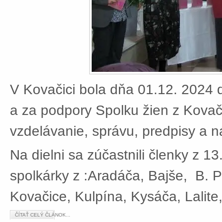
V Kovačici bola dňa 01.12. 2024 d
a za podpory Spolku žien z Kovači
vzdelávanie, správu, predpisy a 
Na dielni sa zúčastnili členky z 13
spolkárky z :Aradáča, Bajše, B. P
Kovačice, Kulpína, Kysáča, Lalite
ČÍTAŤ CELÝ ČLÁNOK...