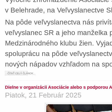
v Belehrade, na Veľvyslanectve Sl
Na pôde veľvyslanectva nás privít
veľvyslanec SR a jeho manželka 
Medzinárodného klubu žien. Vyjad
spoluprácu na pôde veľvyslanectv
nových nápadov vzhľadom na spol
ČÍTAŤ CELÝ ČLÁNOK...
Dielne v organizácii Asociácie alebo s podporou 
Piatok, 21 Február 2025