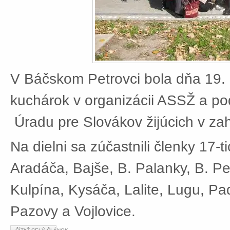
V Báčskom Petrovci bola dňa 19. 
kuchárok v organizácii ASSŽ a po
Úradu pre Slovákov žijúcich v zah
Na dielni sa zúčastnili členky 17-t
Aradáča, Bajše, B. Palanky, B. Pe
Kulpína, Kysáča, Lalite, Lugu, Pad
Pazovy a Vojlovice.