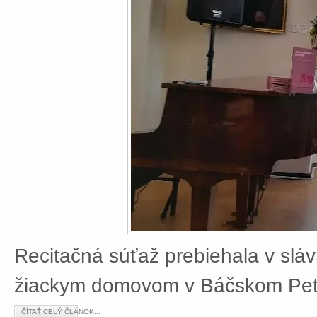
Recitačná súťaž prebiehala v slá
žiackym domovom v Báčskom Petr
ČÍTAŤ CELÝ ČLÁNOK...