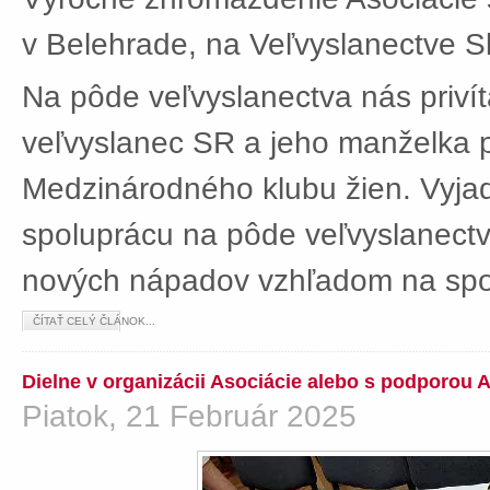
v Belehrade, na Veľvyslanectve Sl
Na pôde veľvyslanectva nás privít
veľvyslanec SR a jeho manželka 
Medzinárodného klubu žien. Vyjad
spoluprácu na pôde veľvyslanectv
nových nápadov vzhľadom na spol
ČÍTAŤ CELÝ ČLÁNOK...
Dielne v organizácii Asociácie alebo s podporou 
Piatok, 21 Február 2025