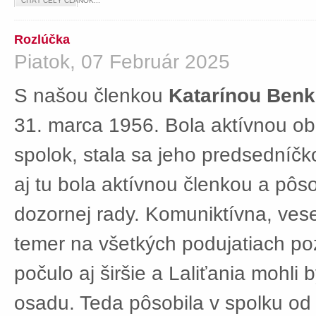
ČÍTAŤ CELÝ ČLÁNOK...
Rozlúčka
Piatok, 07 Február 2025
S našou členkou
Katarínou Ben
31. marca 1956. Bola aktívnou ob
spolok, stala sa jeho predsedníč
aj tu bola aktívnou členkou a pôs
dozornej rady. Komuniktívna, ves
temer na všetkých podujatiach po
počulo aj širšie a Laliťania mohli
osadu. Teda pôsobila v spolku od 