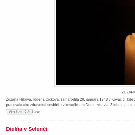
ZUZANA
Zuzana Hrková, rodená Cicková, sa narodila 28. januára 1948 v Kovačici, kde z
pracovala ako zdravotná sestrička v kovačickom Dome zdravia. Z tohoto postu 
ČÍTAŤ CELÝ ČLÁNOK...
Dielňa v Selenči