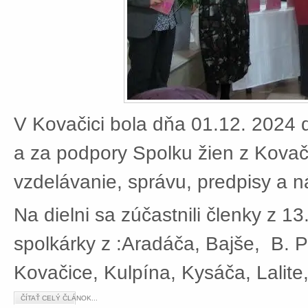
V Kovačici bola dňa 01.12. 2024 d
a za podpory Spolku žien z Kovači
vzdelávanie, správu, predpisy a 
Na dielni sa zúčastnili členky z 13
spolkárky z :Aradáča, Bajše, B. P
Kovačice, Kulpína, Kysáča, Lalite
ČÍTAŤ CELÝ ČLÁNOK...