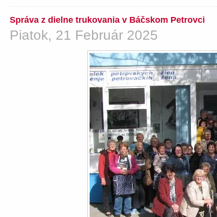
Správa z dielne trukovania v Báčskom Petrovci
Piatok, 21 Február 2025