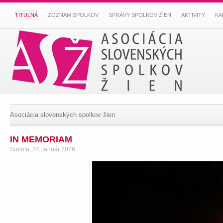
TITULNÁ
ZOZNAM SPOLKOV
SPRÁVY SPOLKOV ŽIEN
AKTIVITY
KA
Asociácia slovenských spolkov žien
IN MEMORIAM
Sobota, 24 Január 2026