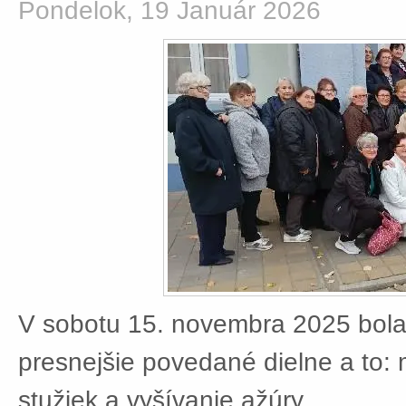
Pondelok, 19 Január 2026
V sobotu 15. novembra 2025 bola
presnejšie povedané dielne a to:
stužiek a vyšívanie ažúry.