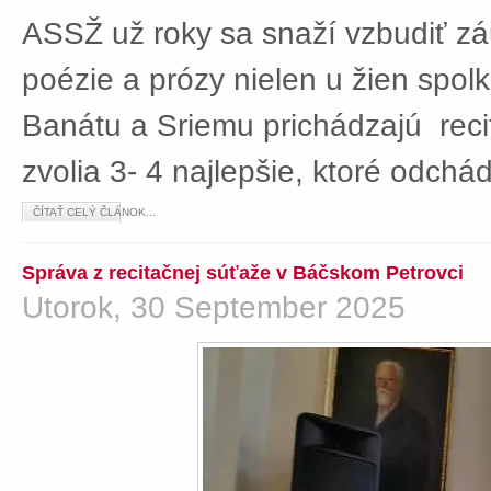
ASSŽ už roky sa snaží vzbudiť z
poézie a prózy nielen u žien spolká
Banátu a Sriemu prichádzajú rec
zvolia 3- 4 najlepšie, ktoré odch
ČÍTAŤ CELÝ ČLÁNOK...
Správa z recitačnej súťaže v Báčskom Petrovci
Utorok, 30 September 2025