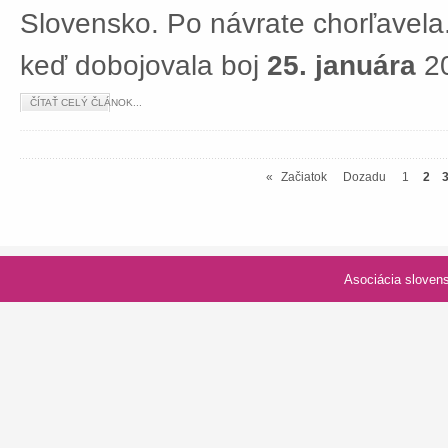
Slovensko. Po návrate chorľavela.
keď dobojovala boj
25. januára
20
ČÍTAŤ CELÝ ČLÁNOK...
«
Začiatok
Dozadu
1
2
Asociácia slovenských spolk