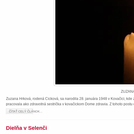
ZUZANA
Zuzana Hrková, rodená Cicková, sa narodila 28. januára 1948 v Kovačici, kde z
pracovala ako zdravotná sestrička v kovačickom Dome zdravia. Z tohoto postu 
ČÍTAŤ CELÝ ČLÁNOK...
Dielňa v Selenči