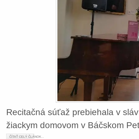
Recitačná súťaž prebiehala v slá
žiackym domovom v Báčskom Petr
ČÍTAŤ CELÝ ČLÁNOK...