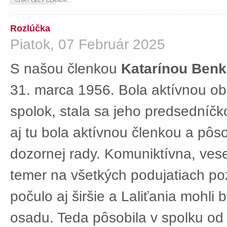
ČÍTAŤ CELÝ ČLÁNOK...
Rozlúčka
Piatok, 07 Február 2025
S našou členkou
Katarínou Ben
31. marca 1956. Bola aktívnou ob
spolok, stala sa jeho predsedníč
aj tu bola aktívnou členkou a pôs
dozornej rady. Komuniktívna, ves
temer na všetkých podujatiach po
počulo aj širšie a Laliťania mohli
osadu. Teda pôsobila v spolku od 