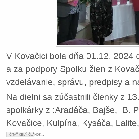
V Kovačici bola dňa 01.12. 2024 d
a za podpory Spolku žien z Kovači
vzdelávanie, správu, predpisy a 
Na dielni sa zúčastnili členky z 13
spolkárky z :Aradáča, Bajše, B. P
Kovačice, Kulpína, Kysáča, Lalite
ČÍTAŤ CELÝ ČLÁNOK...