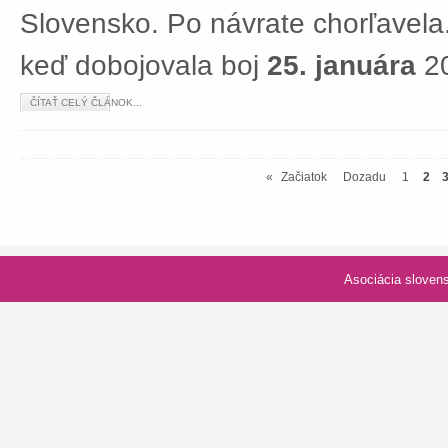
Slovensko. Po návrate chorľavela.
keď dobojovala boj
25. januára
20
ČÍTAŤ CELÝ ČLÁNOK...
«
Začiatok
Dozadu
1
2
Asociácia slovenských spolk