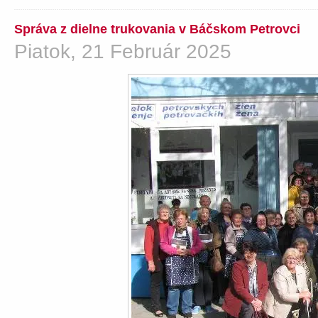
Správa z dielne trukovania v Báčskom Petrovci
Piatok, 21 Február 2025