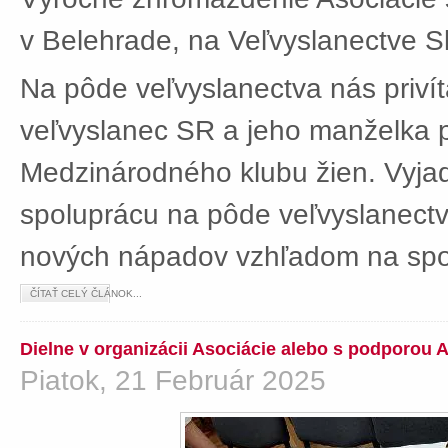
v Belehrade, na Veľvyslanectve Sl
Na pôde veľvyslanectva nás privít
veľvyslanec SR a jeho manželka 
Medzinárodného klubu žien. Vyjad
spoluprácu na pôde veľvyslanectv
nových nápadov vzhľadom na spol
ČÍTAŤ CELÝ ČLÁNOK...
Dielne v organizácii Asociácie alebo s podporou 
Piatok, 21 Február 2025