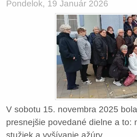
Pondelok, 19 Január 2026
V sobotu 15. novembra 2025 bola
presnejšie povedané dielne a to:
stužiek a vyšívanie ažúry.