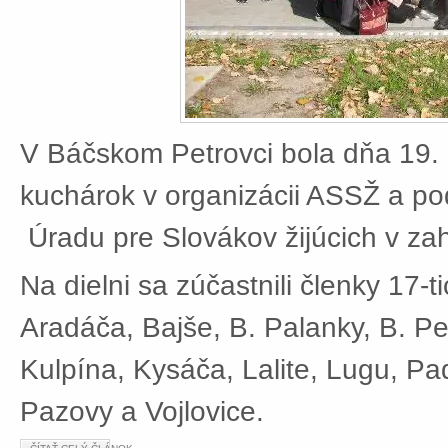
V Báčskom Petrovci bola dňa 19. 
kuchárok v organizácii ASSŽ a po
Úradu pre Slovákov žijúcich v zah
Na dielni sa zúčastnili členky 17-t
Aradáča, Bajše, B. Palanky, B. Pe
Kulpína, Kysáča, Lalite, Lugu, Pad
Pazovy a Vojlovice.