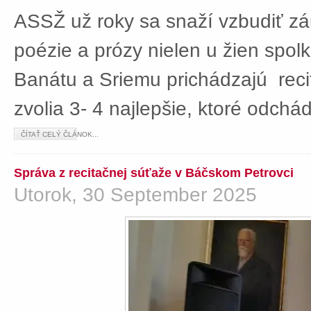
ASSŽ už roky sa snaží vzbudiť z
poézie a prózy nielen u žien spolká
Banátu a Sriemu prichádzajú rec
zvolia 3- 4 najlepšie, ktoré odch
ČÍTAŤ CELÝ ČLÁNOK...
Správa z recitačnej súťaže v Báčskom Petrovci
Utorok, 30 September 2025