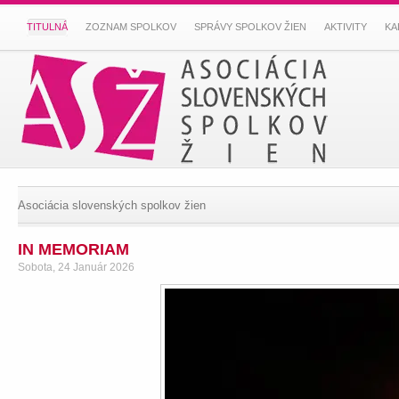
TITULNÁ
ZOZNAM SPOLKOV
SPRÁVY SPOLKOV ŽIEN
AKTIVITY
KA
Asociácia slovenských spolkov žien
IN MEMORIAM
Sobota, 24 Január 2026