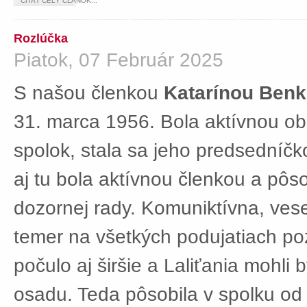
ČÍTAŤ CELÝ ČLÁNOK...
Rozlúčka
Piatok, 07 Február 2025
S našou členkou
Katarínou Ben
31. marca 1956. Bola aktívnou ob
spolok, stala sa jeho predsedníč
aj tu bola aktívnou členkou a pôs
dozornej rady. Komuniktívna, ves
temer na všetkých podujatiach po
počulo aj širšie a Laliťania mohli
osadu. Teda pôsobila v spolku od 