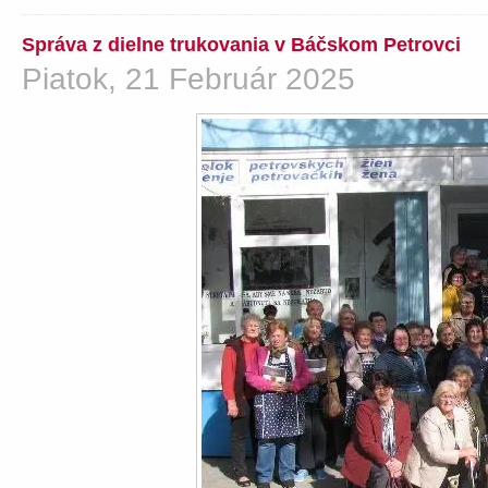
Správa z dielne trukovania v Báčskom Petrovci
Piatok, 21 Február 2025