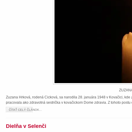
ZUZANA
Zuzana Hrková, rodená Cicková, sa narodila 28. januára 1948 v Kovačici, kde z
pracovala ako zdravotná sestrička v kovačickom Dome zdravia. Z tohoto postu 
ČÍTAŤ CELÝ ČLÁNOK...
Dielňa v Selenči