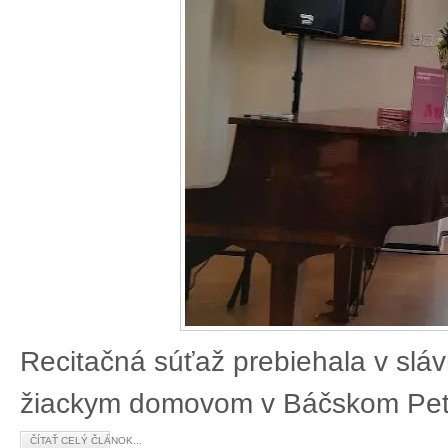
Recitačná súťaž prebiehala v slá
žiackym domovom v Báčskom Petr
ČÍTAŤ CELÝ ČLÁNOK...