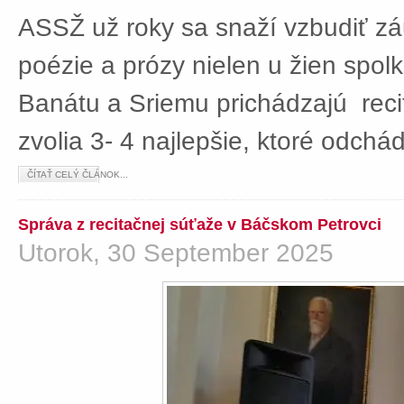
ASSŽ už roky sa snaží vzbudiť z
poézie a prózy nielen u žien spolká
Banátu a Sriemu prichádzajú rec
zvolia 3- 4 najlepšie, ktoré odch
ČÍTAŤ CELÝ ČLÁNOK...
Správa z recitačnej súťaže v Báčskom Petrovci
Utorok, 30 September 2025