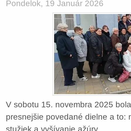
Pondelok, 19 Január 2026
V sobotu 15. novembra 2025 bola
presnejšie povedané dielne a to:
stužiek a vyšívanie ažúry.