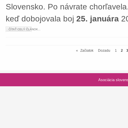
Slovensko. Po návrate chorľavela.
keď dobojovala boj
25. januára
20
ČÍTAŤ CELÝ ČLÁNOK...
«
Začiatok
Dozadu
1
2
Asociácia slovenských spolk