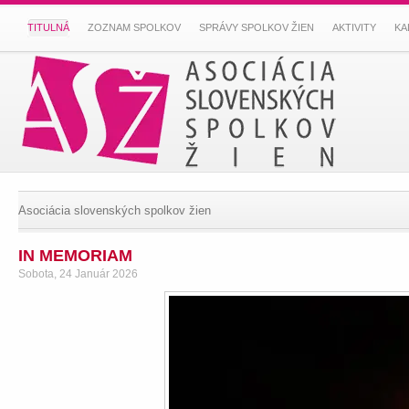
TITULNÁ
ZOZNAM SPOLKOV
SPRÁVY SPOLKOV ŽIEN
AKTIVITY
KA
Asociácia slovenských spolkov žien
IN MEMORIAM
Sobota, 24 Január 2026