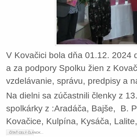
V Kovačici bola dňa 01.12. 2024 d
a za podpory Spolku žien z Kovači
vzdelávanie, správu, predpisy a 
Na dielni sa zúčastnili členky z 13
spolkárky z :Aradáča, Bajše, B. P
Kovačice, Kulpína, Kysáča, Lalite
ČÍTAŤ CELÝ ČLÁNOK...