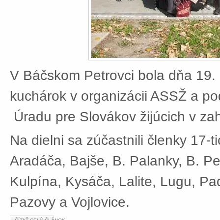
V Báčskom Petrovci bola dňa 19. 
kuchárok v organizácii ASSŽ a po
Úradu pre Slovákov žijúcich v zah
Na dielni sa zúčastnili členky 17-t
Aradáča, Bajše, B. Palanky, B. Pe
Kulpína, Kysáča, Lalite, Lugu, Pad
Pazovy a Vojlovice.