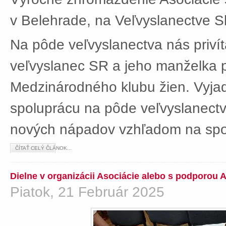
v Belehrade, na Veľvyslanectve Sl
Na pôde veľvyslanectva nás privít
veľvyslanec SR a jeho manželka 
Medzinárodného klubu žien. Vyjad
spoluprácu na pôde veľvyslanectv
nových nápadov vzhľadom na spol
ČÍTAŤ CELÝ ČLÁNOK...
Dielne v organizácii Asociácie alebo s podporou 
Piatok, 21 Február 2025