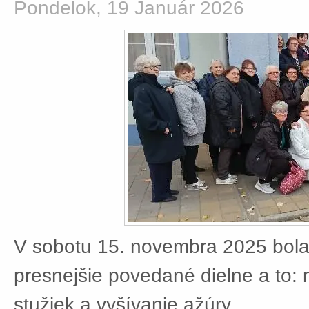
Pondelok, 19 Január 2026
V sobotu 15. novembra 2025 bola
presnejšie povedané dielne a to:
stužiek a vyšívanie ažúry.