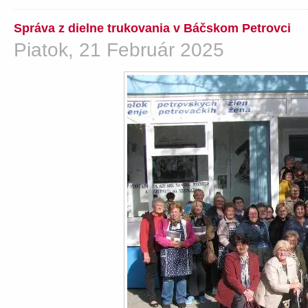
Správa z dielne trukovania v Báčskom Petrovci
Piatok, 21 Február 2025