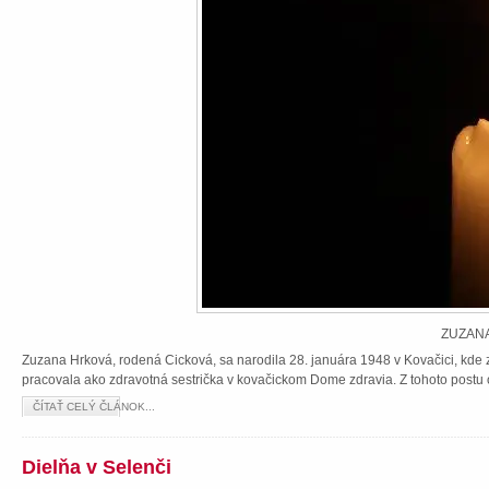
ZUZANA
Zuzana Hrková, rodená Cicková, sa narodila 28. januára 1948 v Kovačici, kde z
pracovala ako zdravotná sestrička v kovačickom Dome zdravia. Z tohoto postu 
ČÍTAŤ CELÝ ČLÁNOK...
Dielňa v Selenči