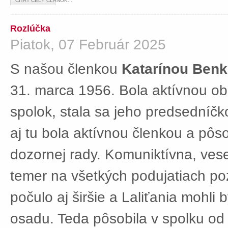
ČÍTAŤ CELÝ ČLÁNOK...
Rozlúčka
Piatok, 07 Február 2025
S našou členkou
Katarínou Ben
31. marca 1956. Bola aktívnou ob
spolok, stala sa jeho predsedníč
aj tu bola aktívnou členkou a pôs
dozornej rady. Komuniktívna, ves
temer na všetkých podujatiach po
počulo aj širšie a Laliťania mohli
osadu. Teda pôsobila v spolku od 