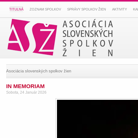
TITULNÁ
ZOZNAM SPOLKOV
SPRÁVY SPOLKOV ŽIEN
AKTIVITY
KA
Asociácia slovenských spolkov žien
IN MEMORIAM
Sobota, 24 Január 2026