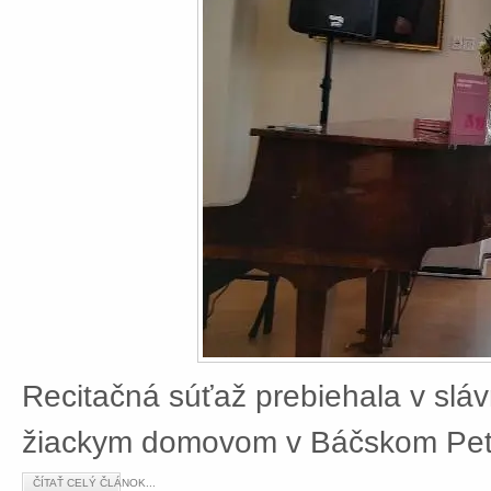
Recitačná súťaž prebiehala v slá
žiackym domovom v Báčskom Petr
ČÍTAŤ CELÝ ČLÁNOK...