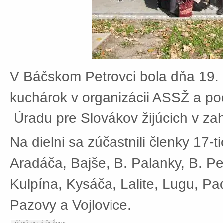
V Báčskom Petrovci bola dňa 19. 
kuchárok v organizácii ASSŽ a po
Úradu pre Slovákov žijúcich v zah
Na dielni sa zúčastnili členky 17-t
Aradáča, Bajše, B. Palanky, B. Pe
Kulpína, Kysáča, Lalite, Lugu, Pad
Pazovy a Vojlovice.