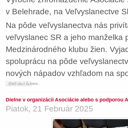
v Belehrade, na Veľvyslanectve Sl
Na pôde veľvyslanectva nás privít
veľvyslanec SR a jeho manželka 
Medzinárodného klubu žien. Vyjad
spoluprácu na pôde veľvyslanectv
nových nápadov vzhľadom na spol
ČÍTAŤ CELÝ ČLÁNOK...
Dielne v organizácii Asociácie alebo s podporou 
Piatok, 21 Február 2025