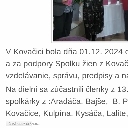
V Kovačici bola dňa 01.12. 2024 d
a za podpory Spolku žien z Kovači
vzdelávanie, správu, predpisy a 
Na dielni sa zúčastnili členky z 13
spolkárky z :Aradáča, Bajše, B. P
Kovačice, Kulpína, Kysáča, Lalite
ČÍTAŤ CELÝ ČLÁNOK...