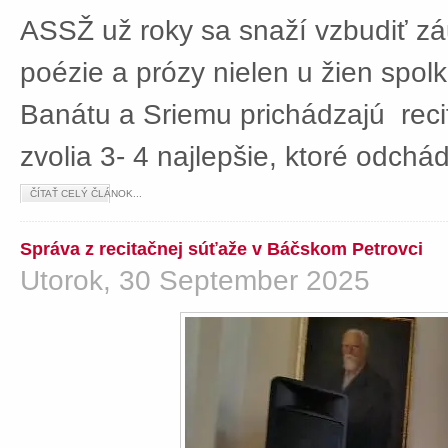
ASSŽ už roky sa snaží vzbudiť z
poézie a prózy nielen u žien spolká
Banátu a Sriemu prichádzajú rec
zvolia 3- 4 najlepšie, ktoré odch
ČÍTAŤ CELÝ ČLÁNOK...
Správa z recitačnej súťaže v Báčskom Petrovci
Utorok, 30 September 2025