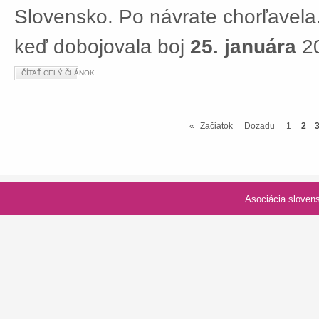
Slovensko. Po návrate chorľavela.
keď dobojovala boj
25. januára
20
ČÍTAŤ CELÝ ČLÁNOK...
«
Začiatok
Dozadu
1
2
Asociácia slovenských spolk