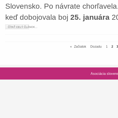
Slovensko. Po návrate chorľavela.
keď dobojovala boj
25. januára
20
ČÍTAŤ CELÝ ČLÁNOK...
«
Začiatok
Dozadu
1
2
Asociácia slovenských spolk