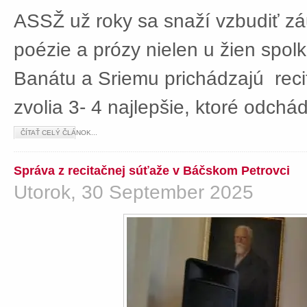
ASSŽ už roky sa snaží vzbudiť z
poézie a prózy nielen u žien spolká
Banátu a Sriemu prichádzajú rec
zvolia 3- 4 najlepšie, ktoré odch
ČÍTAŤ CELÝ ČLÁNOK...
Správa z recitačnej súťaže v Báčskom Petrovci
Utorok, 30 September 2025