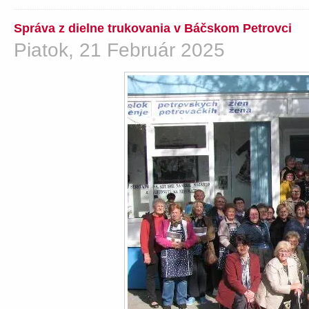
Správa z dielne trukovania v Báčskom Petrovci
Piatok, 21 Február 2025