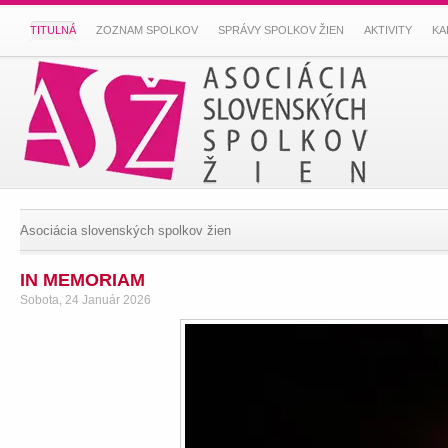
TITULNÁ
ZOZNAM SPOLKOV
SPRÁVY SPOLKOV ŽIEN
AKTIVITY
KA
Asociácia slovenských spolkov žien
IN MEMORIAM
Sobota, 24 Január 2026