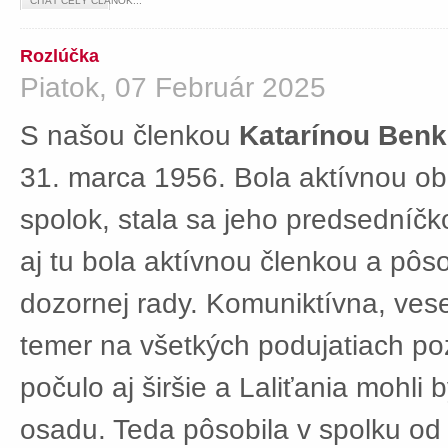
ČÍTAŤ CELÝ ČLÁNOK...
Rozlúčka
Piatok, 07 Február 2025
S našou členkou
Katarínou Ben
31. marca 1956. Bola aktívnou ob
spolok, stala sa jeho predsedníč
aj tu bola aktívnou členkou a pôs
dozornej rady. Komuniktívna, ves
temer na všetkých podujatiach po
počulo aj širšie a Laliťania mohli
osadu. Teda pôsobila v spolku od 