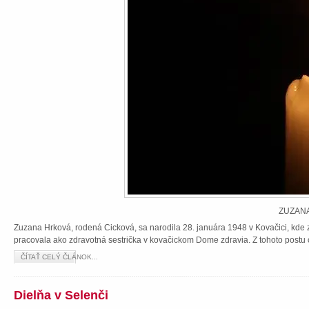
ZUZANA
Zuzana Hrková, rodená Cicková, sa narodila 28. januára 1948 v Kovačici, kde z
pracovala ako zdravotná sestrička v kovačickom Dome zdravia. Z tohoto postu 
ČÍTAŤ CELÝ ČLÁNOK...
Dielňa v Selenči