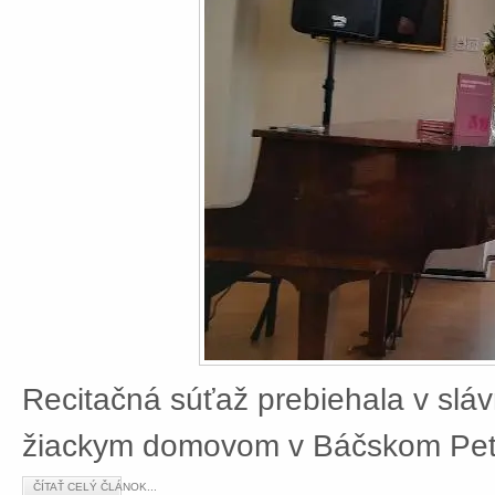
Recitačná súťaž prebiehala v slá
žiackym domovom v Báčskom Petr
ČÍTAŤ CELÝ ČLÁNOK...