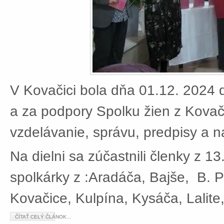
V Kovačici bola dňa 01.12. 2024 d
a za podpory Spolku žien z Kovači
vzdelávanie, správu, predpisy a 
Na dielni sa zúčastnili členky z 13
spolkárky z :Aradáča, Bajše, B. P
Kovačice, Kulpína, Kysáča, Lalite
ČÍTAŤ CELÝ ČLÁNOK...