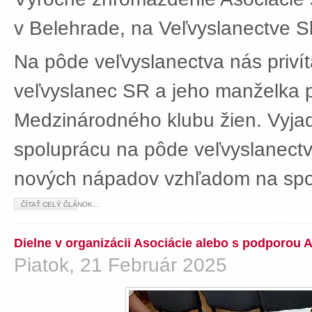
v Belehrade, na Veľvyslanectve Sl
Na pôde veľvyslanectva nás privít
veľvyslanec SR a jeho manželka 
Medzinárodného klubu žien. Vyjad
spoluprácu na pôde veľvyslanectv
nových nápadov vzhľadom na spol
ČÍTAŤ CELÝ ČLÁNOK...
Dielne v organizácii Asociácie alebo s podporou 
Piatok, 21 Február 2025