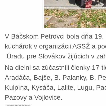
V Báčskom Petrovci bola dňa 19. 
kuchárok v organizácii ASSŽ a po
Úradu pre Slovákov žijúcich v zah
Na dielni sa zúčastnili členky 17-t
Aradáča, Bajše, B. Palanky, B. Pe
Kulpína, Kysáča, Lalite, Lugu, Pad
Pazovy a Vojlovice.