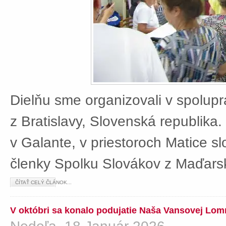
Dielňu sme organizovali v spolup
z Bratislavy, Slovenská republika
v Galante, v priestoroch Matice sl
členky Spolku Slovákov z Maďars
ČÍTAŤ CELÝ ČLÁNOK...
V októbri sa konalo podujatie Naša Vansovej Lom