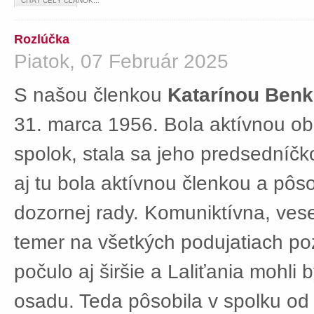
ČÍTAŤ CELÝ ČLÁNOK...
Rozlúčka
Piatok, 07 Február 2025
S našou členkou
Katarínou Ben
31. marca 1956. Bola aktívnou ob
spolok, stala sa jeho predsedníč
aj tu bola aktívnou členkou a pôs
dozornej rady. Komuniktívna, ves
temer na všetkých podujatiach po
počulo aj širšie a Laliťania mohli
osadu. Teda pôsobila v spolku od 