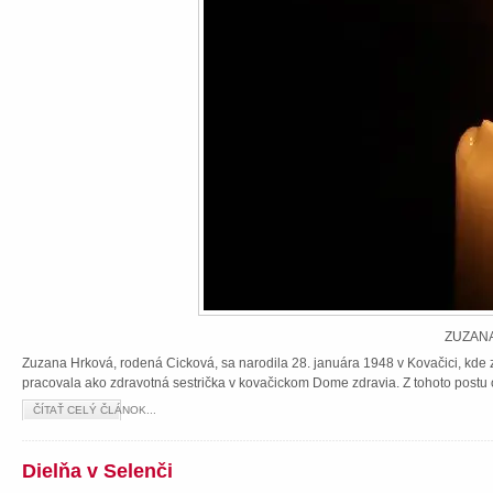
ZUZANA
Zuzana Hrková, rodená Cicková, sa narodila 28. januára 1948 v Kovačici, kde z
pracovala ako zdravotná sestrička v kovačickom Dome zdravia. Z tohoto postu 
ČÍTAŤ CELÝ ČLÁNOK...
Dielňa v Selenči