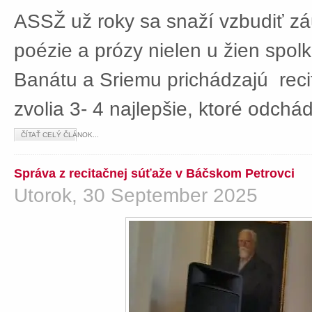
ASSŽ už roky sa snaží vzbudiť z
poézie a prózy nielen u žien spolká
Banátu a Sriemu prichádzajú rec
zvolia 3- 4 najlepšie, ktoré odch
ČÍTAŤ CELÝ ČLÁNOK...
Správa z recitačnej súťaže v Báčskom Petrovci
Utorok, 30 September 2025