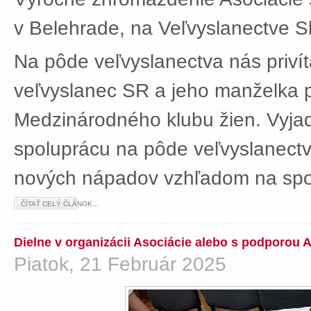
v Belehrade, na Veľvyslanectve Sl
Na pôde veľvyslanectva nás privít
veľvyslanec SR a jeho manželka 
Medzinárodného klubu žien. Vyjad
spoluprácu na pôde veľvyslanectv
nových nápadov vzhľadom na spol
ČÍTAŤ CELÝ ČLÁNOK...
Dielne v organizácii Asociácie alebo s podporou 
Piatok, 21 Február 2025