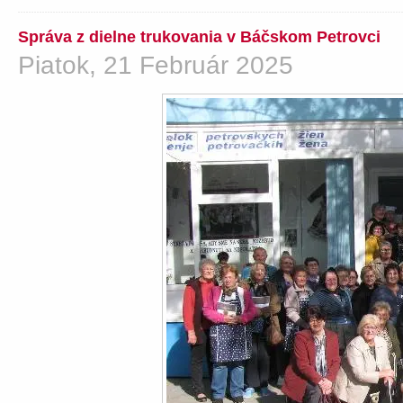
Správa z dielne trukovania v Báčskom Petrovci
Piatok, 21 Február 2025