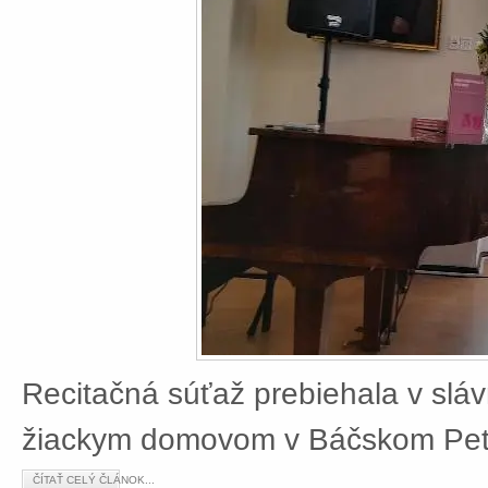
Recitačná súťaž prebiehala v slá
žiackym domovom v Báčskom Petr
ČÍTAŤ CELÝ ČLÁNOK...