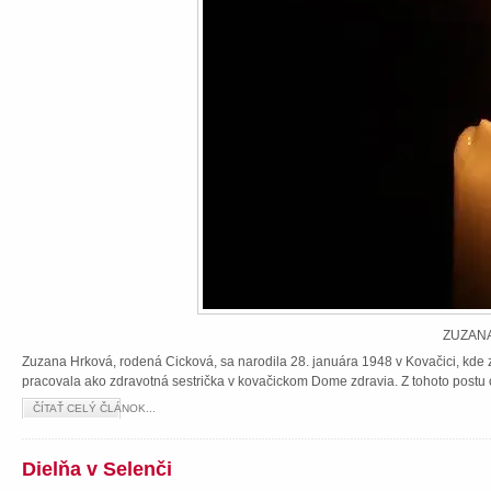
ZUZANA
Zuzana Hrková, rodená Cicková, sa narodila 28. januára 1948 v Kovačici, kde z
pracovala ako zdravotná sestrička v kovačickom Dome zdravia. Z tohoto postu 
ČÍTAŤ CELÝ ČLÁNOK...
Dielňa v Selenči