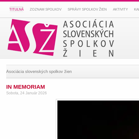
TITULNÁ
ZOZNAM SPOLKOV
SPRÁVY SPOLKOV ŽIEN
AKTIVITY
KA
Asociácia slovenských spolkov žien
IN MEMORIAM
Sobota, 24 Január 2026