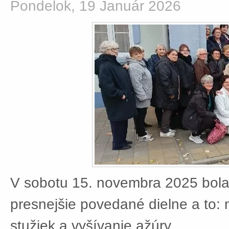
Pondelok, 19 Január 2026
V sobotu 15. novembra 2025 bola
presnejšie povedané dielne a to:
stužiek a vyšívanie ažúry.