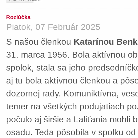
ČÍTAŤ CELÝ ČLÁNOK...
Rozlúčka
Piatok, 07 Február 2025
S našou členkou
Katarínou Ben
31. marca 1956. Bola aktívnou ob
spolok, stala sa jeho predsedníč
aj tu bola aktívnou členkou a pôs
dozornej rady. Komuniktívna, ves
temer na všetkých podujatiach po
počulo aj širšie a Laliťania mohli
osadu. Teda pôsobila v spolku od 