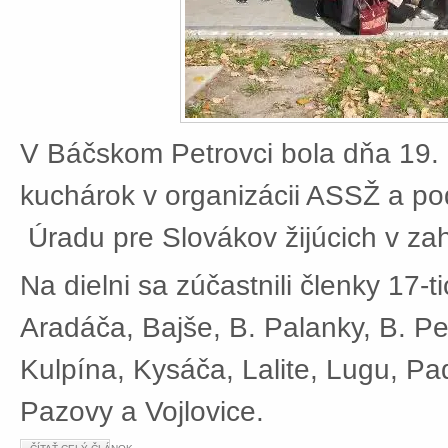
V Báčskom Petrovci bola dňa 19. 
kuchárok v organizácii ASSŽ a po
Úradu pre Slovákov žijúcich v zah
Na dielni sa zúčastnili členky 17-t
Aradáča, Bajše, B. Palanky, B. Pe
Kulpína, Kysáča, Lalite, Lugu, Pad
Pazovy a Vojlovice.