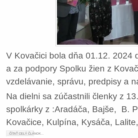
V Kovačici bola dňa 01.12. 2024 d
a za podpory Spolku žien z Kovači
vzdelávanie, správu, predpisy a 
Na dielni sa zúčastnili členky z 13
spolkárky z :Aradáča, Bajše, B. P
Kovačice, Kulpína, Kysáča, Lalite
ČÍTAŤ CELÝ ČLÁNOK...