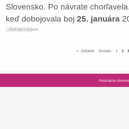
Slovensko. Po návrate chorľavela.
keď dobojovala boj
25. januára
20
ČÍTAŤ CELÝ ČLÁNOK...
«
Začiatok
Dozadu
1
2
Asociácia slovenských spolk