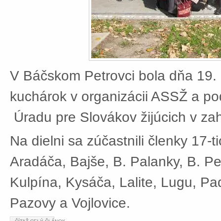
V Báčskom Petrovci bola dňa 19. 
kuchárok v organizácii ASSŽ a po
Úradu pre Slovákov žijúcich v zah
Na dielni sa zúčastnili členky 17-t
Aradáča, Bajše, B. Palanky, B. Pe
Kulpína, Kysáča, Lalite, Lugu, Pad
Pazovy a Vojlovice.