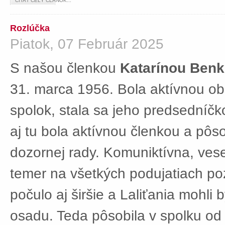
ČÍTAŤ CELÝ ČLÁNOK...
Rozlúčka
Piatok, 07 Február 2025
S našou členkou
Katarínou Ben
31. marca 1956. Bola aktívnou ob
spolok, stala sa jeho predsedníč
aj tu bola aktívnou členkou a pôs
dozornej rady. Komuniktívna, ves
temer na všetkých podujatiach po
počulo aj širšie a Laliťania mohli
osadu. Teda pôsobila v spolku od 