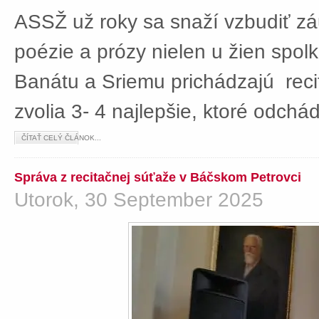
ASSŽ už roky sa snaží vzbudiť z
poézie a prózy nielen u žien spolká
Banátu a Sriemu prichádzajú rec
zvolia 3- 4 najlepšie, ktoré odch
ČÍTAŤ CELÝ ČLÁNOK...
Správa z recitačnej súťaže v Báčskom Petrovci
Utorok, 30 September 2025