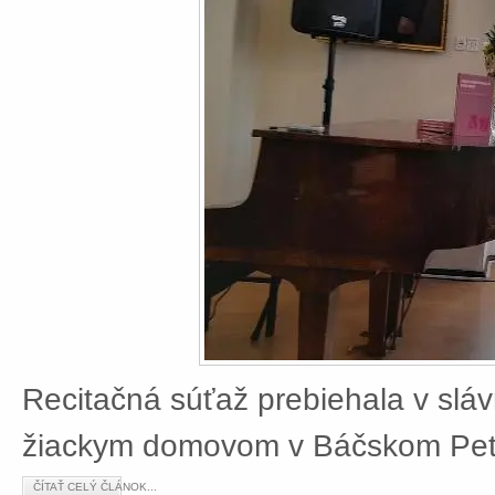
Recitačná súťaž prebiehala v slá
žiackym domovom v Báčskom Petr
ČÍTAŤ CELÝ ČLÁNOK...