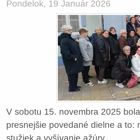
Pondelok, 19 Január 2026
V sobotu 15. novembra 2025 bola
presnejšie povedané dielne a to:
stužiek a vyšívanie ažúry.