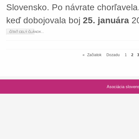
Slovensko. Po návrate chorľavela.
keď dobojovala boj
25. januára
20
ČÍTAŤ CELÝ ČLÁNOK...
«
Začiatok
Dozadu
1
2
Asociácia slovenských spolk