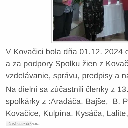
V Kovačici bola dňa 01.12. 2024 d
a za podpory Spolku žien z Kovači
vzdelávanie, správu, predpisy a 
Na dielni sa zúčastnili členky z 13
spolkárky z :Aradáča, Bajše, B. P
Kovačice, Kulpína, Kysáča, Lalite
ČÍTAŤ CELÝ ČLÁNOK...