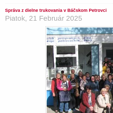
Správa z dielne trukovania v Báčskom Petrovci
Piatok, 21 Február 2025