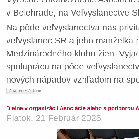
v Belehrade, na Veľvyslanectve Sl
Na pôde veľvyslanectva nás privít
veľvyslanec SR a jeho manželka 
Medzinárodného klubu žien. Vyjad
spoluprácu na pôde veľvyslanectv
nových nápadov vzhľadom na spol
ČÍTAŤ CELÝ ČLÁNOK...
Dielne v organizácii Asociácie alebo s podporou 
Piatok, 21 Február 2025