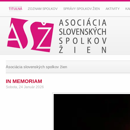
TITULNÁ
ZOZNAM SPOLKOV
SPRÁVY SPOLKOV ŽIEN
AKTIVITY
KA
Asociácia slovenských spolkov žien
IN MEMORIAM
Sobota, 24 Január 2026