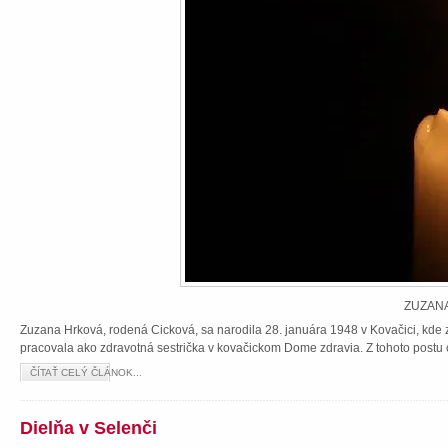
ZUZANA
Zuzana Hrková, rodená Cicková, sa narodila 28. januára 1948 v Kovačici, kde z
pracovala ako zdravotná sestrička v kovačickom Dome zdravia. Z tohoto postu 
ČÍTAŤ CELÝ ČLÁNOK...
Dielňa v Selenči