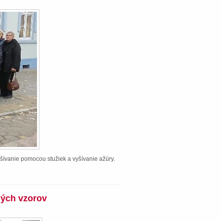
šívanie pomocou stužiek a vyšívanie ažúry.
ných vzorov