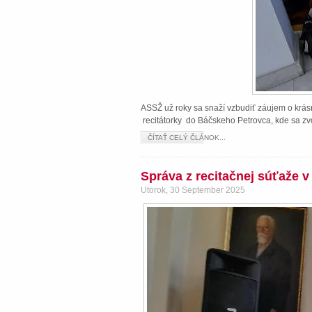
ASSŽ už roky sa snaží vzbudiť záujem o krásn
recitátorky do Báčskeho Petrovca, kde sa zvo
ČÍTAŤ CELÝ ČLÁNOK...
Správa z recitačnej súťaže 
Utorok, 30 September 2025