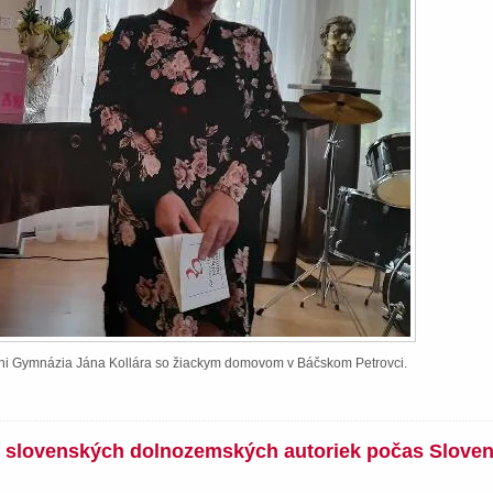
ieni Gymnázia Jána Kollára so žiackym domovom v Báčskom Petrovci.
íh slovenských dolnozemských autoriek počas Slove