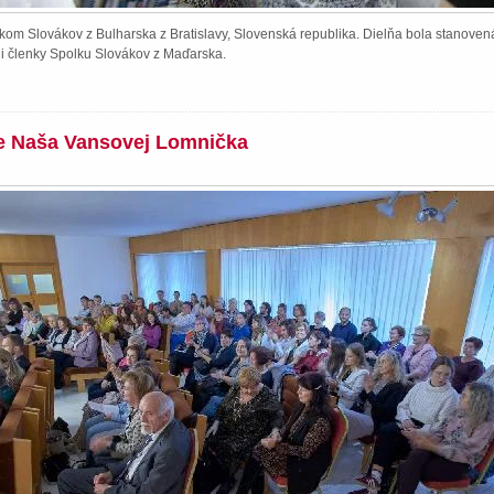
kom Slovákov z Bulharska z Bratislavy, Slovenská republika. Dielňa bola stanoven
li členky Spolku Slovákov z Maďarska.
ie Naša Vansovej Lomnička