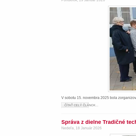
Pondelok, 19 Január 2026
V sobotu 15. novembra 2025 bola zorganizova
ČÍTAŤ CELÝ ČLÁNOK...
Správa z dielne Tradičné te
Nedeľa, 18 Január 2026