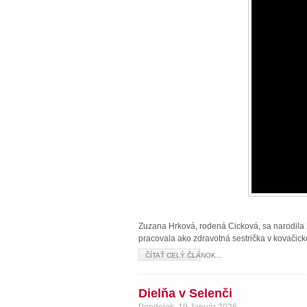
Zuzana Hrková, rodená Cicková, sa narodila 2
pracovala ako zdravotná sestrička v kovačick
ČÍTAŤ CELÝ ČLÁNOK...
Dielňa v Selenči