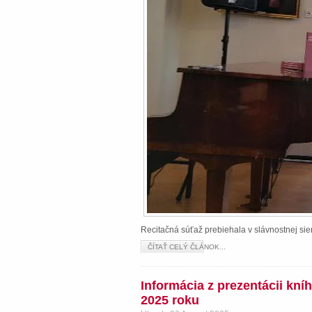
Recitačná súťaž prebiehala v slávnostnej s
ČÍTAŤ CELÝ ČLÁNOK...
Informácia z prezentácii kn
2025 roku