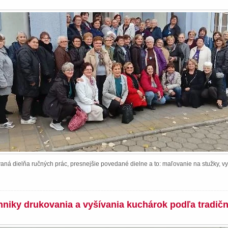
ná dielňa ručných prác, presnejšie povedané dielne a to: maľovanie na stužky, vy
chniky drukovania a vyšívania kuchárok podľa tradič