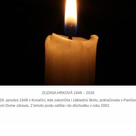
ZUZANA HRKOVÁ 1948 – 2026
8. januára 1948 v Kovačici, kde zakončila i základnú školu, pokračovala v Pančeve
om Dome zdravia. Z tohoto postu odišla i do dôchodku v roku 2002.