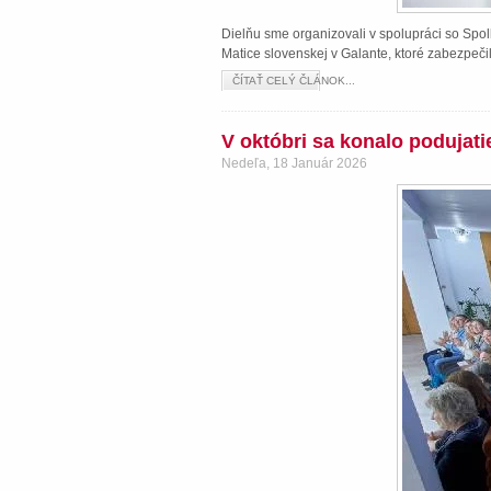
Dielňu sme organizovali v spolupráci so Spol
Matice slovenskej v Galante, ktoré zabezpeči
ČÍTAŤ CELÝ ČLÁNOK...
V októbri sa konalo podujat
Nedeľa, 18 Január 2026