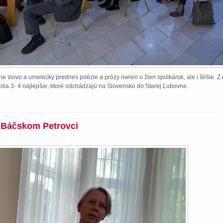
e slovo a umelecký prednes poézie a prózy nielen u žien spolkárok, ale i širšie. 
lia 3- 4 najlepšie, ktoré odchádzajú na Slovensko do Starej Ľubovne.
v Báčskom Petrovci