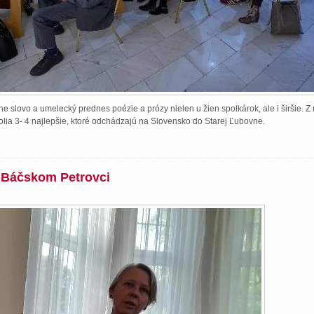
e slovo a umelecký prednes poézie a prózy nielen u žien spolkárok, ale i širšie. 
lia 3- 4 najlepšie, ktoré odchádzajú na Slovensko do Starej Ľubovne.
v Báčskom Petrovci