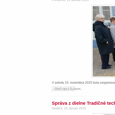
Pondelok, 19 Január 2026
V sobotu 15. novembra 2025 bola zorganizova
ČÍTAŤ CELÝ ČLÁNOK...
Správa z dielne Tradičné te
Nedeľa, 18 Január 2026