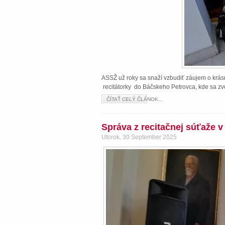
ASSŽ už roky sa snaží vzbudiť záujem o krásn
recitátorky do Báčskeho Petrovca, kde sa zvo
ČÍTAŤ CELÝ ČLÁNOK...
Správa z recitačnej súťaže 
Utorok, 30 September 2025