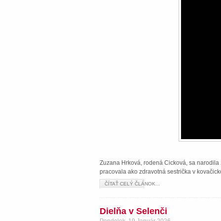
Zuzana Hrková, rodená Cicková, sa narodila 2
pracovala ako zdravotná sestrička v kovačick
ČÍTAŤ CELÝ ČLÁNOK...
Dielňa v Selenči