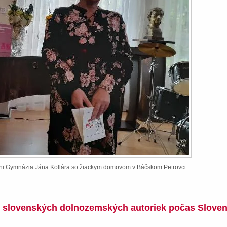
ieni Gymnázia Jána Kollára so žiackym domovom v Báčskom Petrovci.
íh slovenských dolnozemských autoriek počas Slove