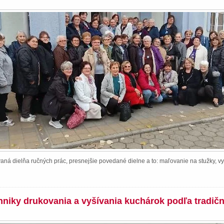
ná dielňa ručných prác, presnejšie povedané dielne a to: maľovanie na stužky, vy
chniky drukovania a vyšívania kuchárok podľa tradič