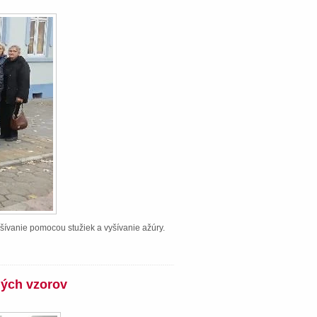
šívanie pomocou stužiek a vyšívanie ažúry.
ných vzorov