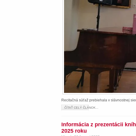
Recitačná súťaž prebiehala v slávnostnej s
ČÍTAŤ CELÝ ČLÁNOK...
Informácia z prezentácii kn
2025 roku