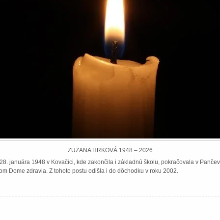
ZUZANA HRKOVÁ 1948 – 2026
8. januára 1948 v Kovačici, kde zakončila i základnú školu, pokračovala v Pančeve
om Dome zdravia. Z tohoto postu odišla i do dôchodku v roku 2002.