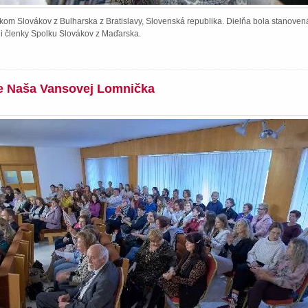
kom Slovákov z Bulharska z Bratislavy, Slovenská republika. Dielňa bola stanoven
li členky Spolku Slovákov z Maďarska.
ie Naša Vansovej Lomnička