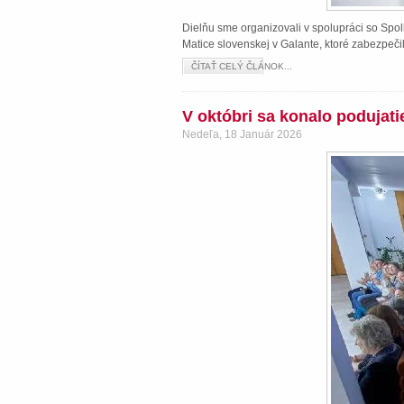
Dielňu sme organizovali v spolupráci so Spol
Matice slovenskej v Galante, ktoré zabezpeči
ČÍTAŤ CELÝ ČLÁNOK...
V októbri sa konalo podujat
Nedeľa, 18 Január 2026