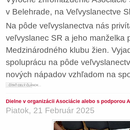
v Belehrade, na Veľvyslanectve Sl
Na pôde veľvyslanectva nás privít
veľvyslanec SR a jeho manželka 
Medzinárodného klubu žien. Vyjad
spoluprácu na pôde veľvyslanectv
nových nápadov vzhľadom na spol
ČÍTAŤ CELÝ ČLÁNOK...
Dielne v organizácii Asociácie alebo s podporou 
Piatok, 21 Február 2025