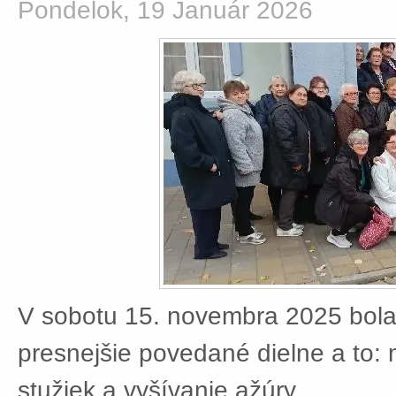
Pondelok, 19 Január 2026
V sobotu 15. novembra 2025 bola
presnejšie povedané dielne a to:
stužiek a vyšívanie ažúry.