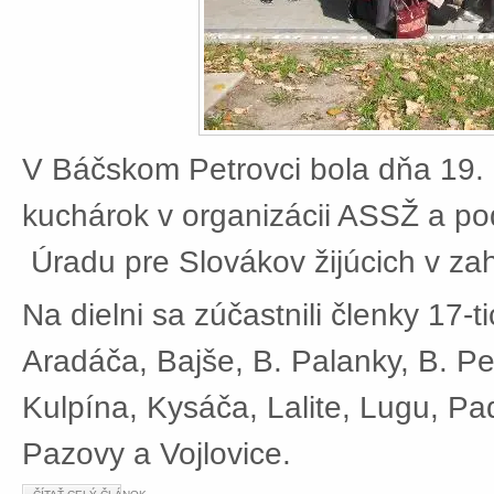
V Báčskom Petrovci bola dňa 19. 
kuchárok v organizácii ASSŽ a po
Úradu pre Slovákov žijúcich v zah
Na dielni sa zúčastnili členky 17-t
Aradáča, Bajše, B. Palanky, B. Pe
Kulpína, Kysáča, Lalite, Lugu, Pad
Pazovy a Vojlovice.