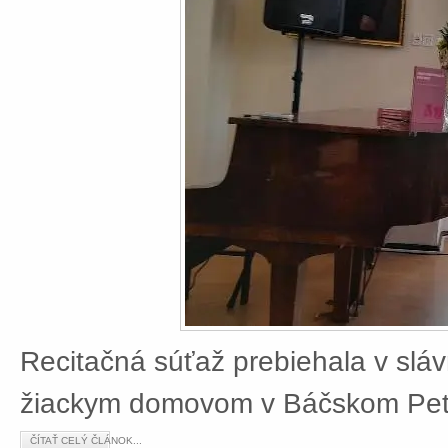
Recitačná súťaž prebiehala v slá
žiackym domovom v Báčskom Petr
ČÍTAŤ CELÝ ČLÁNOK...