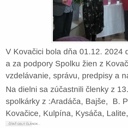
V Kovačici bola dňa 01.12. 2024 d
a za podpory Spolku žien z Kovači
vzdelávanie, správu, predpisy a 
Na dielni sa zúčastnili členky z 13
spolkárky z :Aradáča, Bajše, B. P
Kovačice, Kulpína, Kysáča, Lalite
ČÍTAŤ CELÝ ČLÁNOK...