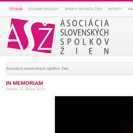
TITULNÁ
ZOZNAM SPOLKOV
SPRÁVY SPOLKOV ŽIEN
AKTIVITY
KA
Asociácia slovenských spolkov žien
IN MEMORIAM
Sobota, 24 Január 2026