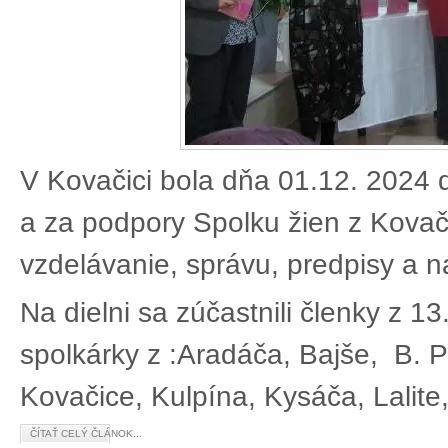
V Kovačici bola dňa 01.12. 2024 d
a za podpory Spolku žien z Kovači
vzdelávanie, správu, predpisy a 
Na dielni sa zúčastnili členky z 13
spolkárky z :Aradáča, Bajše, B. P
Kovačice, Kulpína, Kysáča, Lalite
ČÍTAŤ CELÝ ČLÁNOK...