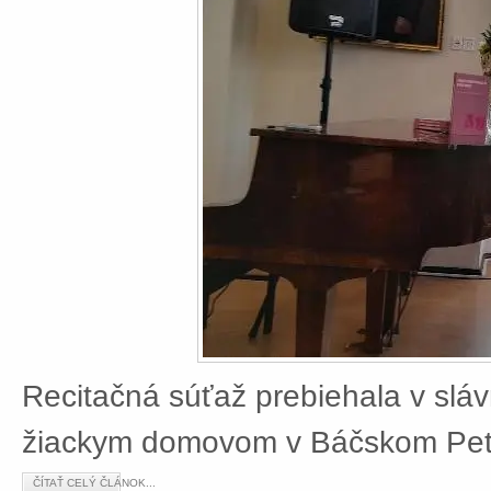
Recitačná súťaž prebiehala v slá
žiackym domovom v Báčskom Petr
ČÍTAŤ CELÝ ČLÁNOK...