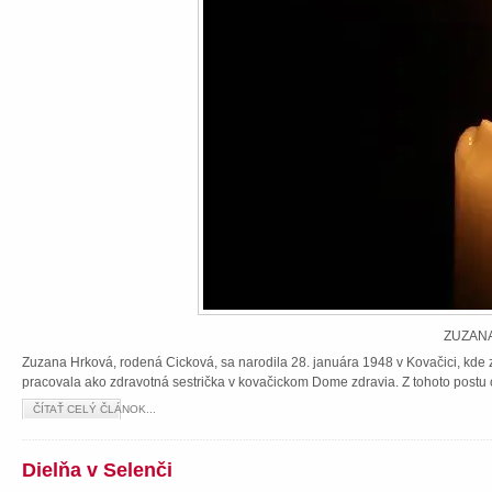
ZUZANA
Zuzana Hrková, rodená Cicková, sa narodila 28. januára 1948 v Kovačici, kde z
pracovala ako zdravotná sestrička v kovačickom Dome zdravia. Z tohoto postu 
ČÍTAŤ CELÝ ČLÁNOK...
Dielňa v Selenči