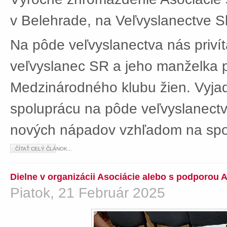
v Belehrade, na Veľvyslanectve Sl
Na pôde veľvyslanectva nás privít
veľvyslanec SR a jeho manželka 
Medzinárodného klubu žien. Vyjad
spoluprácu na pôde veľvyslanectv
nových nápadov vzhľadom na spol
ČÍTAŤ CELÝ ČLÁNOK...
Dielne v organizácii Asociácie alebo s podporou 
Piatok, 21 Február 2025