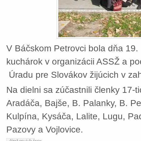
V Báčskom Petrovci bola dňa 19. 
kuchárok v organizácii ASSŽ a po
Úradu pre Slovákov žijúcich v zah
Na dielni sa zúčastnili členky 17-t
Aradáča, Bajše, B. Palanky, B. Pe
Kulpína, Kysáča, Lalite, Lugu, Pad
Pazovy a Vojlovice.