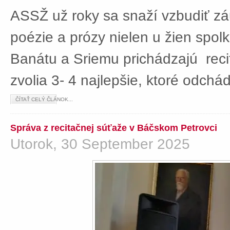
ASSŽ už roky sa snaží vzbudiť z
poézie a prózy nielen u žien spolká
Banátu a Sriemu prichádzajú rec
zvolia 3- 4 najlepšie, ktoré odch
ČÍTAŤ CELÝ ČLÁNOK...
Správa z recitačnej súťaže v Báčskom Petrovci
Utorok, 30 September 2025