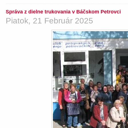
Správa z dielne trukovania v Báčskom Petrovci
Piatok, 21 Február 2025