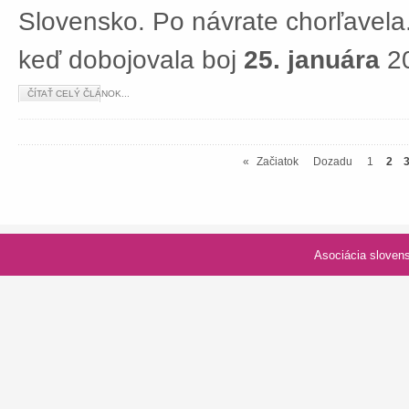
Slovensko. Po návrate chorľavela.
keď dobojovala boj
25. januára
20
ČÍTAŤ CELÝ ČLÁNOK...
«
Začiatok
Dozadu
1
2
Asociácia slovenských spolk