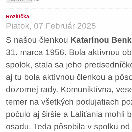
ČÍTAŤ CELÝ ČLÁNOK...
Rozlúčka
Piatok, 07 Február 2025
S našou členkou
Katarínou Ben
31. marca 1956. Bola aktívnou ob
spolok, stala sa jeho predsedníč
aj tu bola aktívnou členkou a pôs
dozornej rady. Komuniktívna, ves
temer na všetkých podujatiach po
počulo aj širšie a Laliťania mohli
osadu. Teda pôsobila v spolku od 