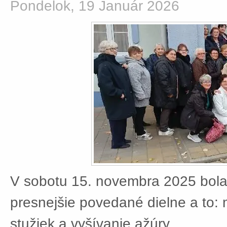
Pondelok, 19 Január 2026
V sobotu 15. novembra 2025 bola
presnejšie povedané dielne a to:
stužiek a vyšívanie ažúry.