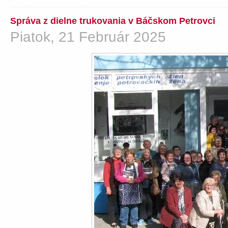
Správa z dielne trukovania v Báčskom Petrovci
Piatok, 21 Február 2025