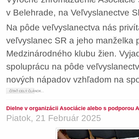
v Belehrade, na Veľvyslanectve Sl
Na pôde veľvyslanectva nás privít
veľvyslanec SR a jeho manželka 
Medzinárodného klubu žien. Vyjad
spoluprácu na pôde veľvyslanectv
nových nápadov vzhľadom na spol
ČÍTAŤ CELÝ ČLÁNOK...
Dielne v organizácii Asociácie alebo s podporou 
Piatok, 21 Február 2025