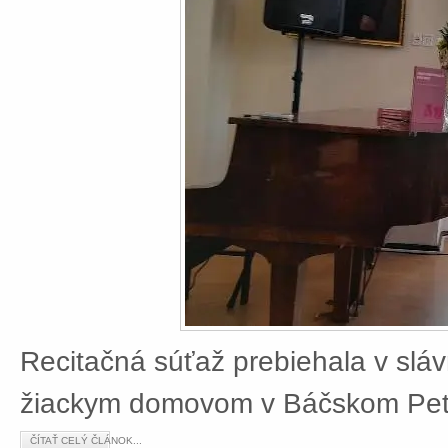
Recitačná súťaž prebiehala v slá
žiackym domovom v Báčskom Petr
ČÍTAŤ CELÝ ČLÁNOK...