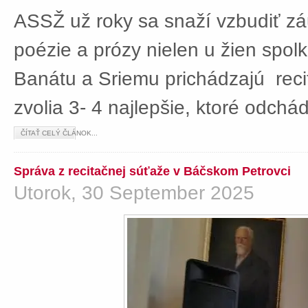
ASSŽ už roky sa snaží vzbudiť z
poézie a prózy nielen u žien spolká
Banátu a Sriemu prichádzajú rec
zvolia 3- 4 najlepšie, ktoré odch
ČÍTAŤ CELÝ ČLÁNOK...
Správa z recitačnej súťaže v Báčskom Petrovci
Utorok, 30 September 2025