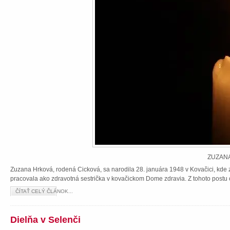
ZUZANA
Zuzana Hrková, rodená Cicková, sa narodila 28. januára 1948 v Kovačici, kde z
pracovala ako zdravotná sestrička v kovačickom Dome zdravia. Z tohoto postu 
ČÍTAŤ CELÝ ČLÁNOK...
Dielňa v Selenči