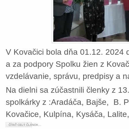
V Kovačici bola dňa 01.12. 2024 d
a za podpory Spolku žien z Kovači
vzdelávanie, správu, predpisy a 
Na dielni sa zúčastnili členky z 13
spolkárky z :Aradáča, Bajše, B. P
Kovačice, Kulpína, Kysáča, Lalite
ČÍTAŤ CELÝ ČLÁNOK...