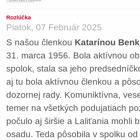
ČÍTAŤ CELÝ ČLÁNOK...
Rozlúčka
Piatok, 07 Február 2025
S našou členkou
Katarínou Ben
31. marca 1956. Bola aktívnou ob
spolok, stala sa jeho predsedníč
aj tu bola aktívnou členkou a pôs
dozornej rady. Komuniktívna, ves
temer na všetkých podujatiach po
počulo aj širšie a Laliťania mohli
osadu. Teda pôsobila v spolku od 