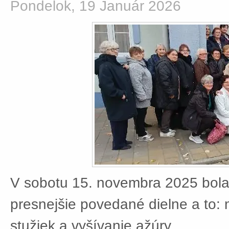
Pondelok, 19 Január 2026
V sobotu 15. novembra 2025 bola
presnejšie povedané dielne a to:
stužiek a vyšívanie ažúry.