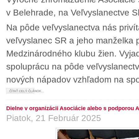
v Belehrade, na Veľvyslanectve Sl
Na pôde veľvyslanectva nás privít
veľvyslanec SR a jeho manželka 
Medzinárodného klubu žien. Vyjad
spoluprácu na pôde veľvyslanectv
nových nápadov vzhľadom na spol
ČÍTAŤ CELÝ ČLÁNOK...
Dielne v organizácii Asociácie alebo s podporou 
Piatok, 21 Február 2025