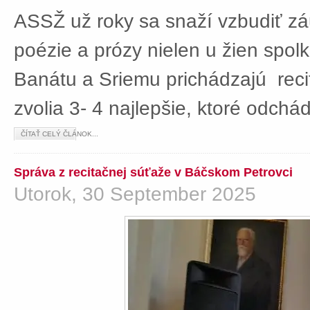
ASSŽ už roky sa snaží vzbudiť z
poézie a prózy nielen u žien spolká
Banátu a Sriemu prichádzajú rec
zvolia 3- 4 najlepšie, ktoré odch
ČÍTAŤ CELÝ ČLÁNOK...
Správa z recitačnej súťaže v Báčskom Petrovci
Utorok, 30 September 2025