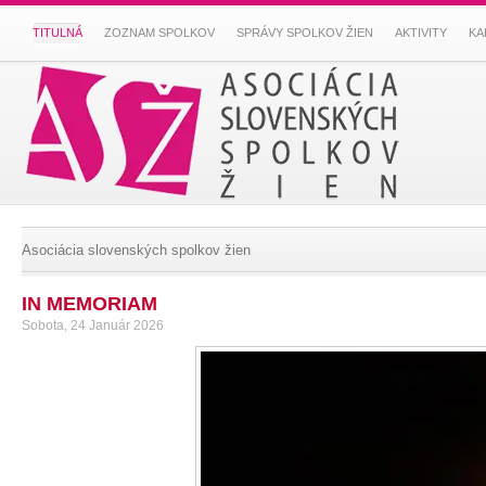
TITULNÁ
ZOZNAM SPOLKOV
SPRÁVY SPOLKOV ŽIEN
AKTIVITY
KA
Asociácia slovenských spolkov žien
IN MEMORIAM
Sobota, 24 Január 2026