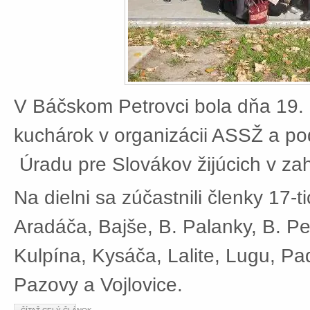
V Báčskom Petrovci bola dňa 19. 
kuchárok v organizácii ASSŽ a po
Úradu pre Slovákov žijúcich v zah
Na dielni sa zúčastnili členky 17-t
Aradáča, Bajše, B. Palanky, B. Pe
Kulpína, Kysáča, Lalite, Lugu, Pad
Pazovy a Vojlovice.