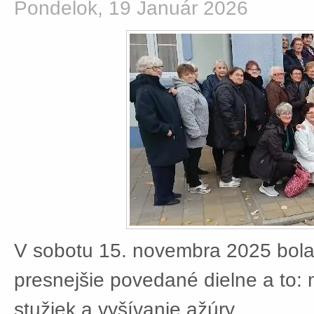
Pondelok, 19 Január 2026
V sobotu 15. novembra 2025 bola
presnejšie povedané dielne a to:
stužiek a vyšívanie ažúry.