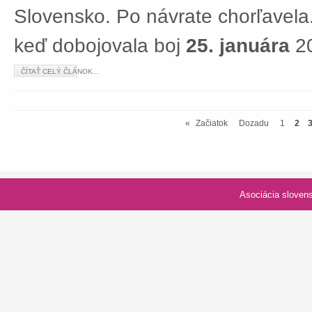
Slovensko. Po návrate chorľavela.
keď dobojovala boj
25. januára
20
ČÍTAŤ CELÝ ČLÁNOK...
«
Začiatok
Dozadu
1
2
Asociácia slovenských spolk