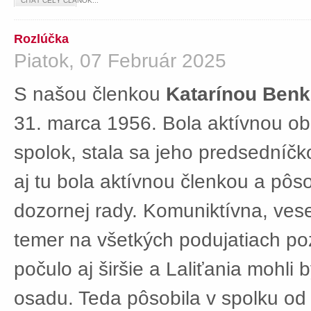
ČÍTAŤ CELÝ ČLÁNOK...
Rozlúčka
Piatok, 07 Február 2025
S našou členkou
Katarínou Ben
31. marca 1956. Bola aktívnou ob
spolok, stala sa jeho predsedníč
aj tu bola aktívnou členkou a pôs
dozornej rady. Komuniktívna, ves
temer na všetkých podujatiach po
počulo aj širšie a Laliťania mohli
osadu. Teda pôsobila v spolku od 