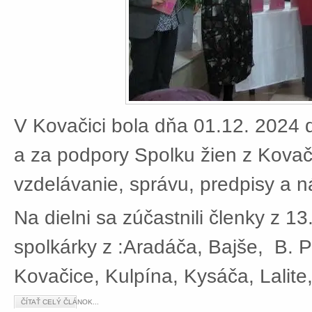
V Kovačici bola dňa 01.12. 2024 d
a za podpory Spolku žien z Kovači
vzdelávanie, správu, predpisy a 
Na dielni sa zúčastnili členky z 13
spolkárky z :Aradáča, Bajše, B. P
Kovačice, Kulpína, Kysáča, Lalite
ČÍTAŤ CELÝ ČLÁNOK...