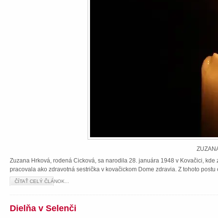
ZUZANA
Zuzana Hrková, rodená Cicková, sa narodila 28. januára 1948 v Kovačici, kde z
pracovala ako zdravotná sestrička v kovačickom Dome zdravia. Z tohoto postu 
ČÍTAŤ CELÝ ČLÁNOK...
Dielňa v Selenči