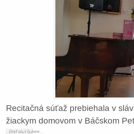
Recitačná súťaž prebiehala v slá
žiackym domovom v Báčskom Petr
ČÍTAŤ CELÝ ČLÁNOK...