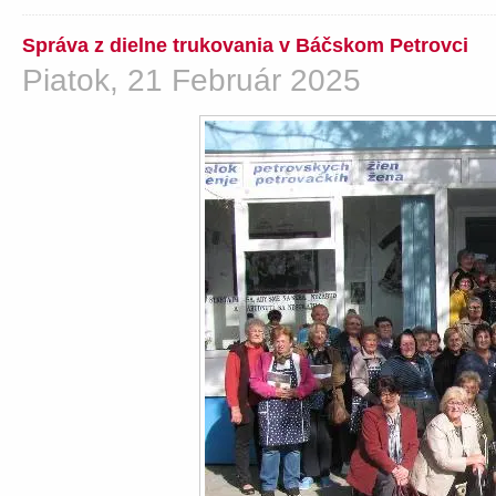
Správa z dielne trukovania v Báčskom Petrovci
Piatok, 21 Február 2025