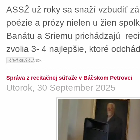
ASSŽ už roky sa snaží vzbudiť z
poézie a prózy nielen u žien spolká
Banátu a Sriemu prichádzajú rec
zvolia 3- 4 najlepšie, ktoré odch
ČÍTAŤ CELÝ ČLÁNOK...
Správa z recitačnej súťaže v Báčskom Petrovci
Utorok, 30 September 2025