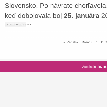
Slovensko. Po návrate chorľavela.
keď dobojovala boj
25. januára
20
ČÍTAŤ CELÝ ČLÁNOK...
«
Začiatok
Dozadu
1
2
Asociácia slovenských spolk