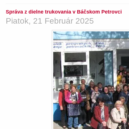
Správa z dielne trukovania v Báčskom Petrovci
Piatok, 21 Február 2025