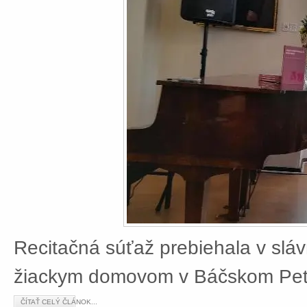
Recitačná súťaž prebiehala v slá
žiackym domovom v Báčskom Petr
ČÍTAŤ CELÝ ČLÁNOK...