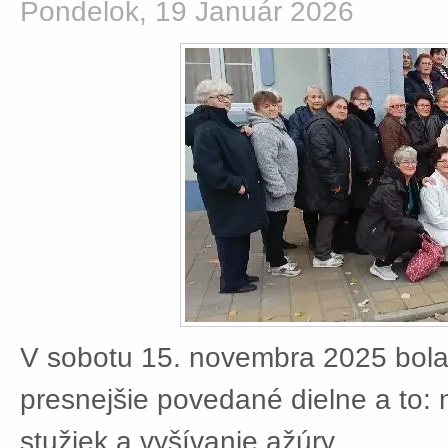
Pondelok, 19 Január 2026
V sobotu 15. novembra 2025 bola
presnejšie povedané dielne a to:
stužiek a vyšívanie ažúry.