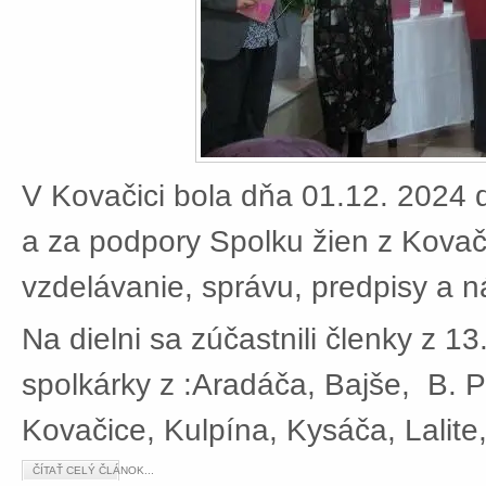
V Kovačici bola dňa 01.12. 2024 d
a za podpory Spolku žien z Kovači
vzdelávanie, správu, predpisy a 
Na dielni sa zúčastnili členky z 13
spolkárky z :Aradáča, Bajše, B. P
Kovačice, Kulpína, Kysáča, Lalite
ČÍTAŤ CELÝ ČLÁNOK...