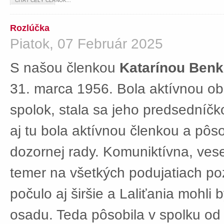
ČÍTAŤ CELÝ ČLÁNOK...
Rozlúčka
Piatok, 07 Február 2025
S našou členkou
Katarínou Ben
31. marca 1956. Bola aktívnou ob
spolok, stala sa jeho predsedníč
aj tu bola aktívnou členkou a pôs
dozornej rady. Komuniktívna, ves
temer na všetkých podujatiach po
počulo aj širšie a Laliťania mohli
osadu. Teda pôsobila v spolku od 