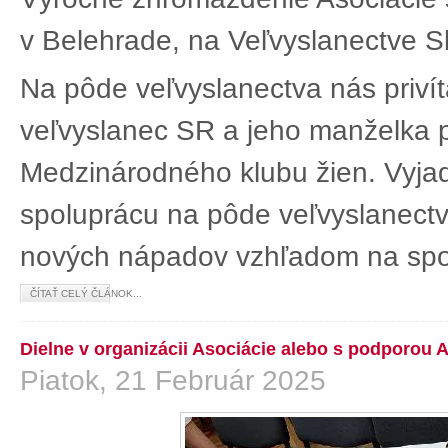
v Belehrade, na Veľvyslanectve Sl
Na pôde veľvyslanectva nás privít
veľvyslanec SR a jeho manželka 
Medzinárodného klubu žien. Vyjad
spoluprácu na pôde veľvyslanectv
nových nápadov vzhľadom na spol
ČÍTAŤ CELÝ ČLÁNOK...
Dielne v organizácii Asociácie alebo s podporou 
Piatok, 21 Február 2025