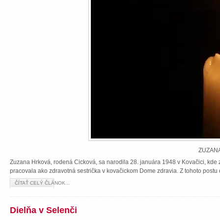
ZUZANA
Zuzana Hrková, rodená Cicková, sa narodila 28. januára 1948 v Kovačici, kde z
pracovala ako zdravotná sestrička v kovačickom Dome zdravia. Z tohoto postu 
ČÍTAŤ CELÝ ČLÁNOK...
Dielňa v Selenči