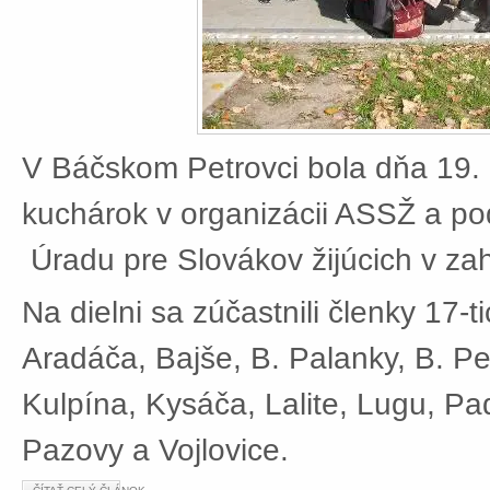
V Báčskom Petrovci bola dňa 19. 
kuchárok v organizácii ASSŽ a po
Úradu pre Slovákov žijúcich v zah
Na dielni sa zúčastnili členky 17-t
Aradáča, Bajše, B. Palanky, B. Pe
Kulpína, Kysáča, Lalite, Lugu, Pad
Pazovy a Vojlovice.