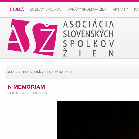
TITULNÁ
ZOZNAM SPOLKOV
SPRÁVY SPOLKOV ŽIEN
AKTIVITY
KA
Asociácia slovenských spolkov žien
IN MEMORIAM
Sobota, 24 Január 2026