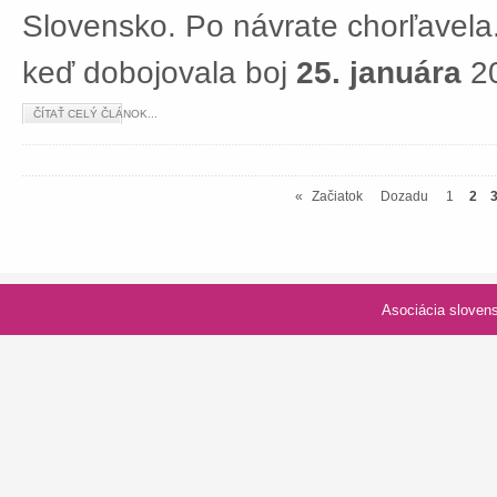
Slovensko. Po návrate chorľavela.
keď dobojovala boj
25. januára
20
ČÍTAŤ CELÝ ČLÁNOK...
«
Začiatok
Dozadu
1
2
Asociácia slovenských spolk