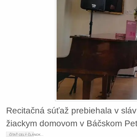
Recitačná súťaž prebiehala v slá
žiackym domovom v Báčskom Petr
ČÍTAŤ CELÝ ČLÁNOK...