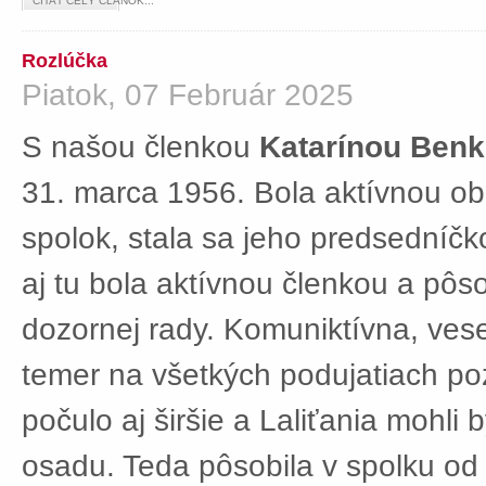
ČÍTAŤ CELÝ ČLÁNOK...
Rozlúčka
Piatok, 07 Február 2025
S našou členkou
Katarínou Ben
31. marca 1956. Bola aktívnou ob
spolok, stala sa jeho predsedníč
aj tu bola aktívnou členkou a pôs
dozornej rady. Komuniktívna, ves
temer na všetkých podujatiach po
počulo aj širšie a Laliťania mohli
osadu. Teda pôsobila v spolku od 