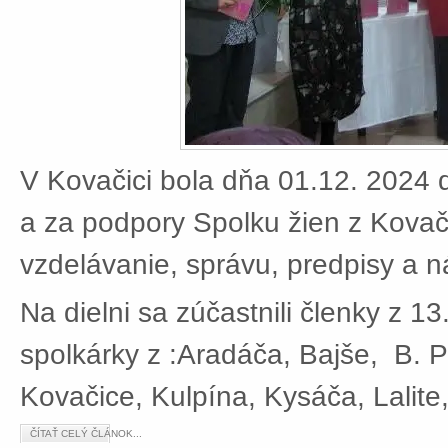
V Kovačici bola dňa 01.12. 2024 d
a za podpory Spolku žien z Kovači
vzdelávanie, správu, predpisy a 
Na dielni sa zúčastnili členky z 13
spolkárky z :Aradáča, Bajše, B. P
Kovačice, Kulpína, Kysáča, Lalite
ČÍTAŤ CELÝ ČLÁNOK...