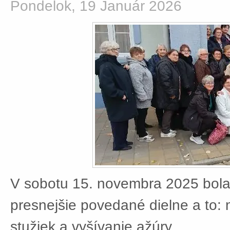
Pondelok, 19 Január 2026
V sobotu 15. novembra 2025 bola
presnejšie povedané dielne a to:
stužiek a vyšívanie ažúry.