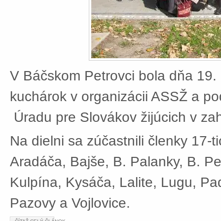
V Báčskom Petrovci bola dňa 19. 
kuchárok v organizácii ASSŽ a po
Úradu pre Slovákov žijúcich v zah
Na dielni sa zúčastnili členky 17-t
Aradáča, Bajše, B. Palanky, B. Pe
Kulpína, Kysáča, Lalite, Lugu, Pad
Pazovy a Vojlovice.