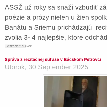
ASSŽ už roky sa snaží vzbudiť z
poézie a prózy nielen u žien spolká
Banátu a Sriemu prichádzajú rec
zvolia 3- 4 najlepšie, ktoré odch
ČÍTAŤ CELÝ ČLÁNOK...
Správa z recitačnej súťaže v Báčskom Petrovci
Utorok, 30 September 2025