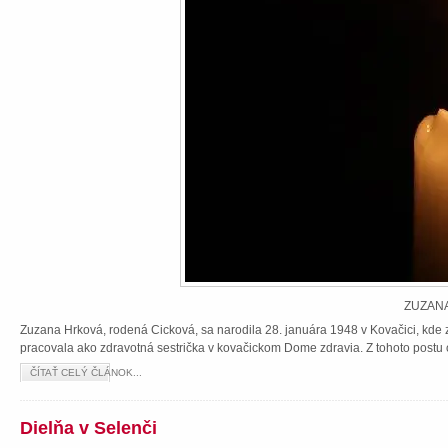
ZUZANA
Zuzana Hrková, rodená Cicková, sa narodila 28. januára 1948 v Kovačici, kde z
pracovala ako zdravotná sestrička v kovačickom Dome zdravia. Z tohoto postu 
ČÍTAŤ CELÝ ČLÁNOK...
Dielňa v Selenči