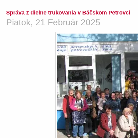
Správa z dielne trukovania v Báčskom Petrovci
Piatok, 21 Február 2025