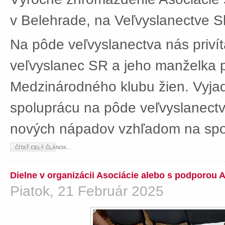
v Belehrade, na Veľvyslanectve Sl
Na pôde veľvyslanectva nás privít
veľvyslanec SR a jeho manželka 
Medzinárodného klubu žien. Vyjad
spoluprácu na pôde veľvyslanectv
nových nápadov vzhľadom na spol
ČÍTAŤ CELÝ ČLÁNOK...
Dielne v organizácii Asociácie alebo s podporou 
Piatok, 21 Február 2025