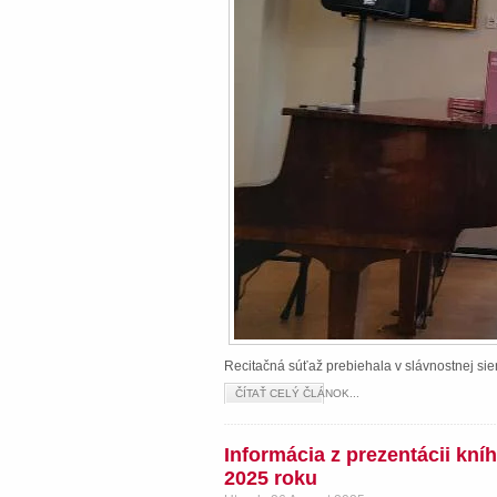
Recitačná súťaž prebiehala v slávnostnej s
ČÍTAŤ CELÝ ČLÁNOK...
Informácia z prezentácii kn
2025 roku