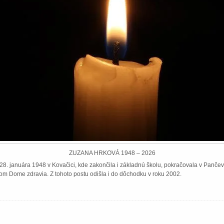
ZUZANA HRKOVÁ 1948 – 2026
8. januára 1948 v Kovačici, kde zakončila i základnú školu, pokračovala v Pančeve
om Dome zdravia. Z tohoto postu odišla i do dôchodku v roku 2002.