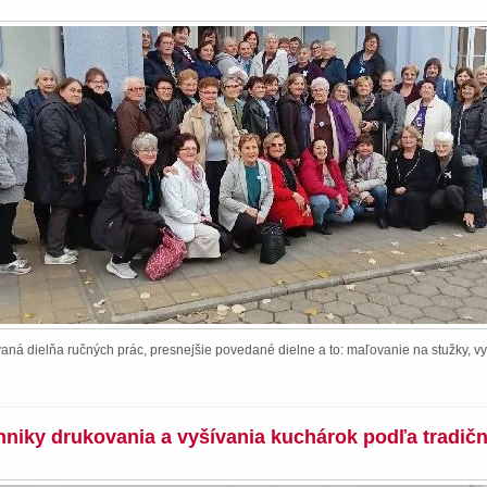
ná dielňa ručných prác, presnejšie povedané dielne a to: maľovanie na stužky, vy
chniky drukovania a vyšívania kuchárok podľa tradič