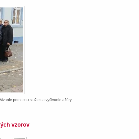
šívanie pomocou stužiek a vyšívanie ažúry.
ných vzorov