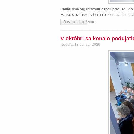
Dielňu sme organizovali v spolupráci so Spol
Matice slovenskej v Galante, ktoré zabezpeči
ČÍTAŤ CELÝ ČLÁNOK...
V októbri sa konalo podujat
Nedeľa, 18 Január 2026