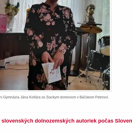
ieni Gymnázia Jána Kollára so žiackym domovom v Báčskom Petrovci.
íh slovenských dolnozemských autoriek počas Slove