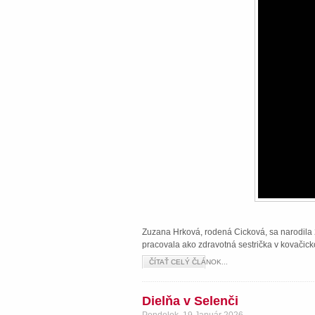
Zuzana Hrková, rodená Cicková, sa narodila 2
pracovala ako zdravotná sestrička v kovačick
ČÍTAŤ CELÝ ČLÁNOK...
Dielňa v Selenči