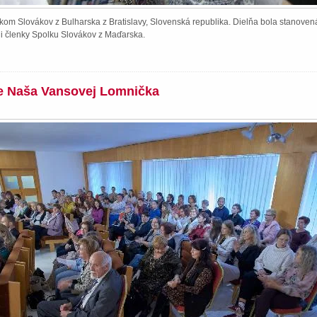
kom Slovákov z Bulharska z Bratislavy, Slovenská republika. Dielňa bola stanoven
li členky Spolku Slovákov z Maďarska.
ie Naša Vansovej Lomnička