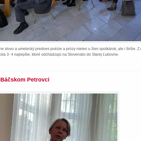
e slovo a umelecký prednes poézie a prózy nielen u žien spolkárok, ale i širšie. 
lia 3- 4 najlepšie, ktoré odchádzajú na Slovensko do Starej Ľubovne.
v Báčskom Petrovci