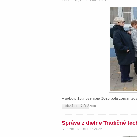
Pondelok, 19 Január 2026
V sobotu 15. novembra 2025 bola zorganizova
ČÍTAŤ CELÝ ČLÁNOK...
Správa z dielne Tradičné te
Nedeľa, 18 Január 2026