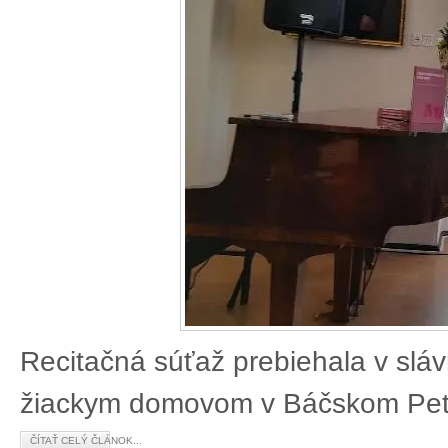
Recitačná súťaž prebiehala v slá
žiackym domovom v Báčskom Petr
ČÍTAŤ CELÝ ČLÁNOK...