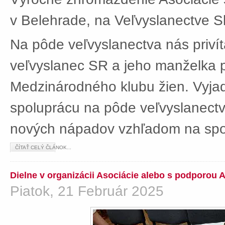
v Belehrade, na Veľvyslanectve Sl
Na pôde veľvyslanectva nás privít
veľvyslanec SR a jeho manželka 
Medzinárodného klubu žien. Vyjad
spoluprácu na pôde veľvyslanectv
nových nápadov vzhľadom na spol
ČÍTAŤ CELÝ ČLÁNOK...
Dielne v organizácii Asociácie alebo s podporou 
Piatok, 21 Február 2025