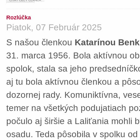
ČÍTAŤ CELÝ ČLÁNOK...
Rozlúčka
Piatok, 07 Február 2025
S našou členkou
Katarínou Ben
31. marca 1956. Bola aktívnou ob
spolok, stala sa jeho predsedníč
aj tu bola aktívnou členkou a pôs
dozornej rady. Komuniktívna, ves
temer na všetkých podujatiach po
počulo aj širšie a Laliťania mohli
osadu. Teda pôsobila v spolku od 