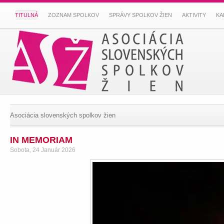
TITULNÁ
ZOZNAM SPOLKOV
SPRÁVY SPOLKOV ŽIEN
AKTIVITY
KA
Asociácia slovenských spolkov žien
IN MEMORIAM
Sobota, 24 Január 2026