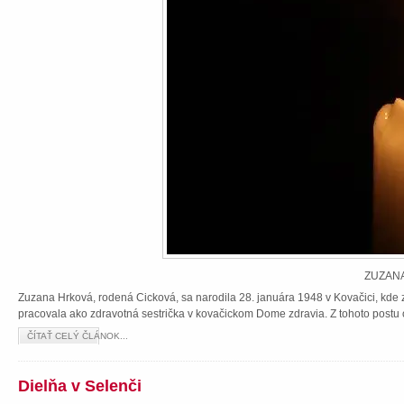
ZUZANA
Zuzana Hrková, rodená Cicková, sa narodila 28. januára 1948 v Kovačici, kde z
pracovala ako zdravotná sestrička v kovačickom Dome zdravia. Z tohoto postu 
ČÍTAŤ CELÝ ČLÁNOK...
Dielňa v Selenči