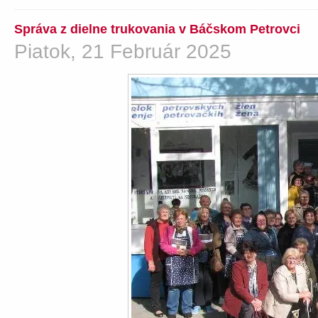
Správa z dielne trukovania v Báčskom Petrovci
Piatok, 21 Február 2025