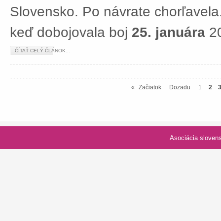
Slovensko. Po návrate chorľavela.
keď dobojovala boj
25. januára
20
ČÍTAŤ CELÝ ČLÁNOK...
«
Začiatok
Dozadu
1
2
Asociácia slovenských spolk