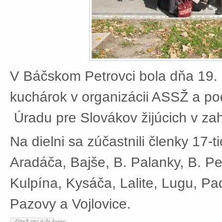
V Báčskom Petrovci bola dňa 19. 
kuchárok v organizácii ASSŽ a po
Úradu pre Slovákov žijúcich v zah
Na dielni sa zúčastnili členky 17-t
Aradáča, Bajše, B. Palanky, B. Pe
Kulpína, Kysáča, Lalite, Lugu, Pad
Pazovy a Vojlovice.