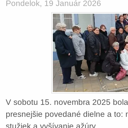
Pondelok, 19 Január 2026
V sobotu 15. novembra 2025 bola
presnejšie povedané dielne a to:
stužiek a vyšívanie ažúry.