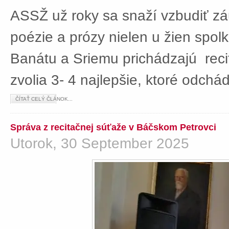
ASSŽ už roky sa snaží vzbudiť z
poézie a prózy nielen u žien spolká
Banátu a Sriemu prichádzajú rec
zvolia 3- 4 najlepšie, ktoré odch
ČÍTAŤ CELÝ ČLÁNOK...
Správa z recitačnej súťaže v Báčskom Petrovci
Utorok, 30 September 2025