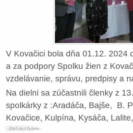
V Kovačici bola dňa 01.12. 2024 d
a za podpory Spolku žien z Kovači
vzdelávanie, správu, predpisy a 
Na dielni sa zúčastnili členky z 13
spolkárky z :Aradáča, Bajše, B. P
Kovačice, Kulpína, Kysáča, Lalite
ČÍTAŤ CELÝ ČLÁNOK...