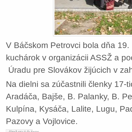
V Báčskom Petrovci bola dňa 19. 
kuchárok v organizácii ASSŽ a po
Úradu pre Slovákov žijúcich v zah
Na dielni sa zúčastnili členky 17-t
Aradáča, Bajše, B. Palanky, B. Pe
Kulpína, Kysáča, Lalite, Lugu, Pad
Pazovy a Vojlovice.