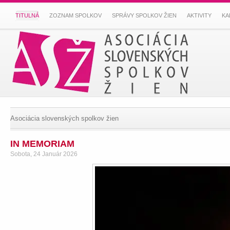
TITULNÁ
ZOZNAM SPOLKOV
SPRÁVY SPOLKOV ŽIEN
AKTIVITY
KA
Asociácia slovenských spolkov žien
IN MEMORIAM
Sobota, 24 Január 2026