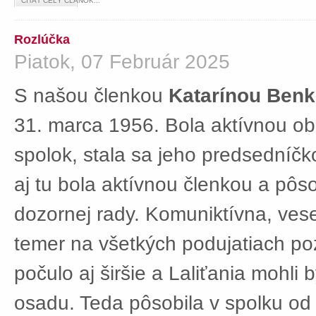
ČÍTAŤ CELÝ ČLÁNOK...
Rozlúčka
Piatok, 07 Február 2025
S našou členkou
Katarínou Ben
31. marca 1956. Bola aktívnou ob
spolok, stala sa jeho predsedníč
aj tu bola aktívnou členkou a pôs
dozornej rady. Komuniktívna, ves
temer na všetkých podujatiach po
počulo aj širšie a Laliťania mohli
osadu. Teda pôsobila v spolku od 