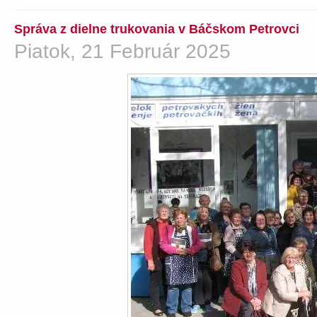
Správa z dielne trukovania v Báčskom Petrovci
Piatok, 21 Február 2025