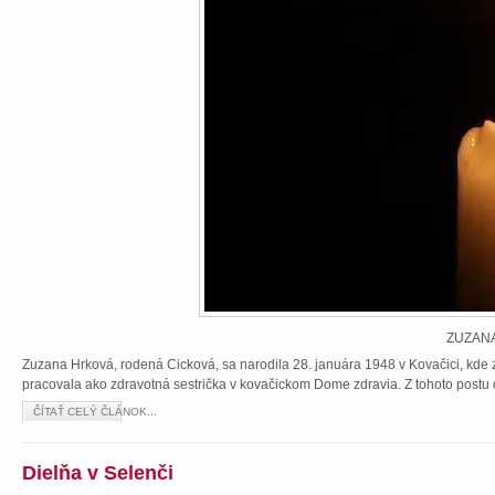
ZUZANA
Zuzana Hrková, rodená Cicková, sa narodila 28. januára 1948 v Kovačici, kde z
pracovala ako zdravotná sestrička v kovačickom Dome zdravia. Z tohoto postu 
ČÍTAŤ CELÝ ČLÁNOK...
Dielňa v Selenči