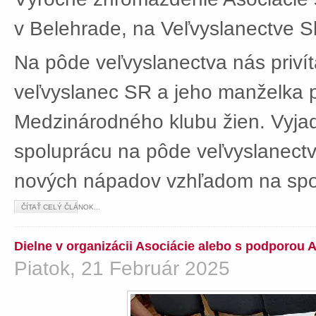
v Belehrade, na Veľvyslanectve Sl
Na pôde veľvyslanectva nás privít
veľvyslanec SR a jeho manželka 
Medzinárodného klubu žien. Vyjad
spoluprácu na pôde veľvyslanectv
nových nápadov vzhľadom na spol
ČÍTAŤ CELÝ ČLÁNOK...
Dielne v organizácii Asociácie alebo s podporou 
Piatok, 21 Február 2025