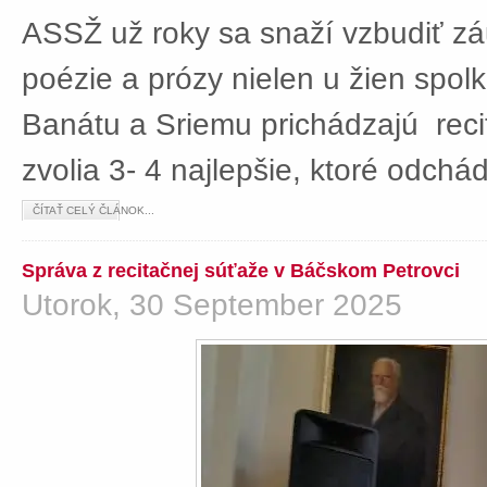
ASSŽ už roky sa snaží vzbudiť z
poézie a prózy nielen u žien spolká
Banátu a Sriemu prichádzajú rec
zvolia 3- 4 najlepšie, ktoré odch
ČÍTAŤ CELÝ ČLÁNOK...
Správa z recitačnej súťaže v Báčskom Petrovci
Utorok, 30 September 2025