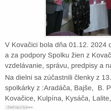
V Kovačici bola dňa 01.12. 2024 d
a za podpory Spolku žien z Kovači
vzdelávanie, správu, predpisy a 
Na dielni sa zúčastnili členky z 13
spolkárky z :Aradáča, Bajše, B. P
Kovačice, Kulpína, Kysáča, Lalite
ČÍTAŤ CELÝ ČLÁNOK...