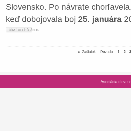
Slovensko. Po návrate chorľavela.
keď dobojovala boj
25. januára
20
ČÍTAŤ CELÝ ČLÁNOK...
«
Začiatok
Dozadu
1
2
Asociácia slovenských spolk