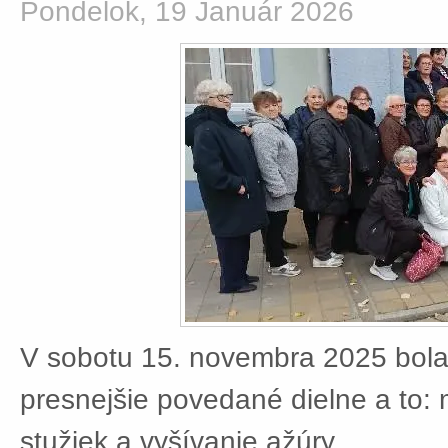
Pondelok, 19 Január 2026
V sobotu 15. novembra 2025 bola
presnejšie povedané dielne a to:
stužiek a vyšívanie ažúry.