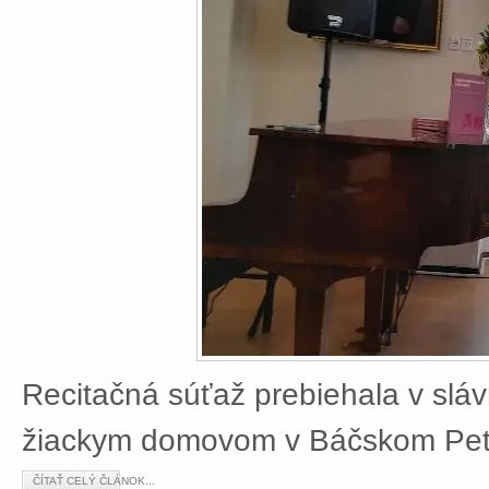
Recitačná súťaž prebiehala v slá
žiackym domovom v Báčskom Petr
ČÍTAŤ CELÝ ČLÁNOK...