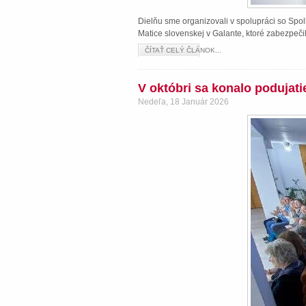
Dielňu sme organizovali v spolupráci so Spol
Matice slovenskej v Galante, ktoré zabezpeči
ČÍTAŤ CELÝ ČLÁNOK...
V októbri sa konalo podujat
Nedeľa, 18 Január 2026