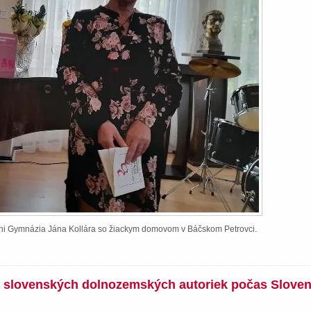
ieni Gymnázia Jána Kollára so žiackym domovom v Báčskom Petrovci.
íh slovenských dolnozemských autoriek počas Slove