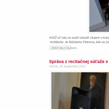
ASSŽ už roky sa snaží vzbudiť záujem o krásn
recitátorky do Báčskeho Petrovca, kde sa zvo
ČÍTAŤ CELÝ ČLÁNOK...
Správa z recitačnej súťaže 
Utorok, 30 September 2025