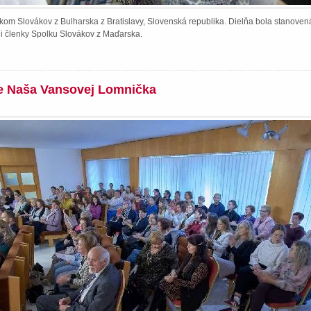
kom Slovákov z Bulharska z Bratislavy, Slovenská republika. Dielňa bola stanoven
li členky Spolku Slovákov z Maďarska.
ie Naša Vansovej Lomnička