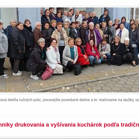
ná dielňa ručných prác, presnejšie povedané dielne a to: maľovanie na stužky, vy
chniky drukovania a vyšívania kuchárok podľa tradič