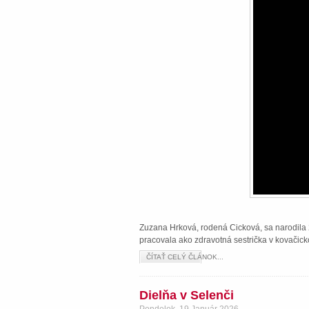
Zuzana Hrková, rodená Cicková, sa narodila 2
pracovala ako zdravotná sestrička v kovačick
ČÍTAŤ CELÝ ČLÁNOK...
Dielňa v Selenči