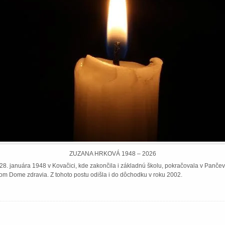
ZUZANA HRKOVÁ 1948 – 2026
8. januára 1948 v Kovačici, kde zakončila i základnú školu, pokračovala v Pančeve
om Dome zdravia. Z tohoto postu odišla i do dôchodku v roku 2002.