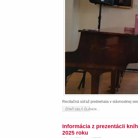
Recitačná súťaž prebiehala v slávnostnej s
ČÍTAŤ CELÝ ČLÁNOK...
Informácia z prezentácii kn
2025 roku