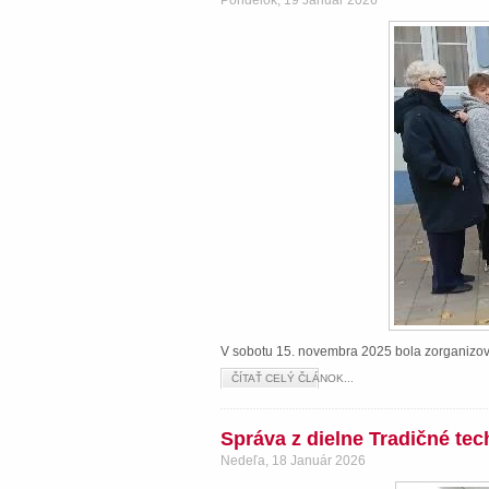
Pondelok, 19 Január 2026
V sobotu 15. novembra 2025 bola zorganizova
ČÍTAŤ CELÝ ČLÁNOK...
Správa z dielne Tradičné te
Nedeľa, 18 Január 2026