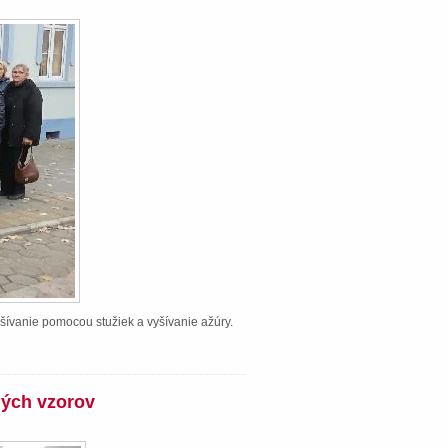
šívanie pomocou stužiek a vyšívanie ažúry.
ných vzorov