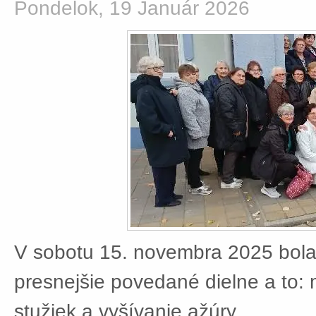
Pondelok, 19 Január 2026
V sobotu 15. novembra 2025 bola
presnejšie povedané dielne a to:
stužiek a vyšívanie ažúry.