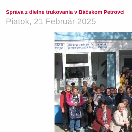
Správa z dielne trukovania v Báčskom Petrovci
Piatok, 21 Február 2025