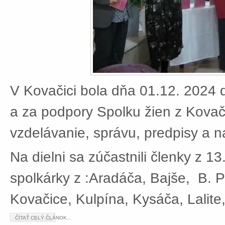
V Kovačici bola dňa 01.12. 2024 d
a za podpory Spolku žien z Kovači
vzdelávanie, správu, predpisy a 
Na dielni sa zúčastnili členky z 13
spolkárky z :Aradáča, Bajše, B. P
Kovačice, Kulpína, Kysáča, Lalite
ČÍTAŤ CELÝ ČLÁNOK...