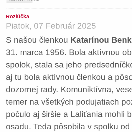
ČÍTAŤ CELÝ ČLÁNOK...
Rozlúčka
Piatok, 07 Február 2025
S našou členkou
Katarínou Ben
31. marca 1956. Bola aktívnou ob
spolok, stala sa jeho predsedníč
aj tu bola aktívnou členkou a pôs
dozornej rady. Komuniktívna, ves
temer na všetkých podujatiach po
počulo aj širšie a Laliťania mohli
osadu. Teda pôsobila v spolku od 