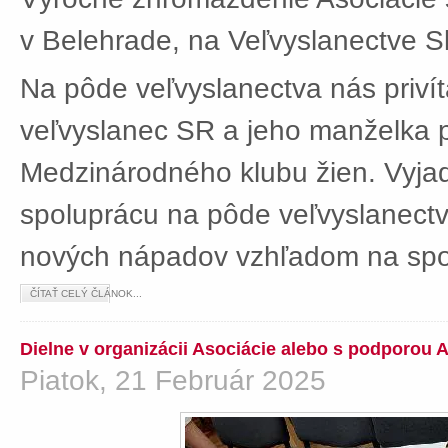
v Belehrade, na Veľvyslanectve Sl
Na pôde veľvyslanectva nás privít
veľvyslanec SR a jeho manželka 
Medzinárodného klubu žien. Vyjad
spoluprácu na pôde veľvyslanectv
nových nápadov vzhľadom na spol
ČÍTAŤ CELÝ ČLÁNOK...
Dielne v organizácii Asociácie alebo s podporou 
Piatok, 21 Február 2025