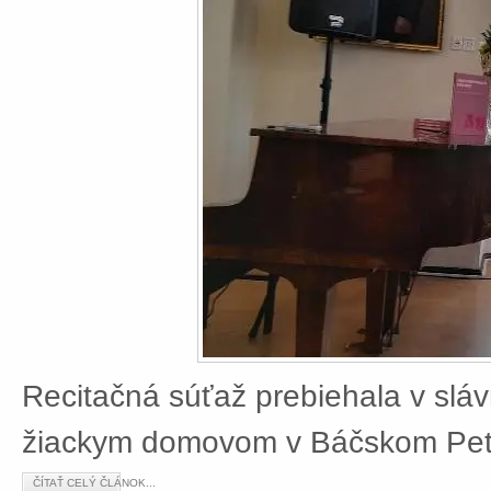
Recitačná súťaž prebiehala v slá
žiackym domovom v Báčskom Petr
ČÍTAŤ CELÝ ČLÁNOK...