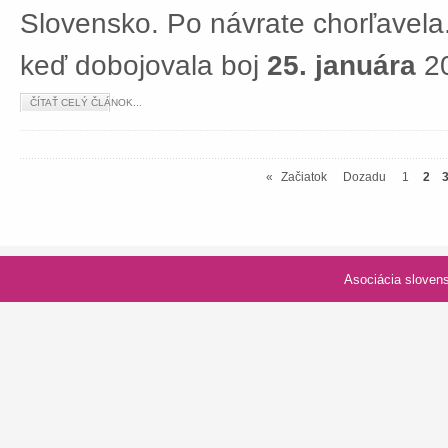
Slovensko. Po návrate chorľavela.
keď dobojovala boj
25. januára
20
ČÍTAŤ CELÝ ČLÁNOK...
«
Začiatok
Dozadu
1
2
Asociácia slovenských spolk