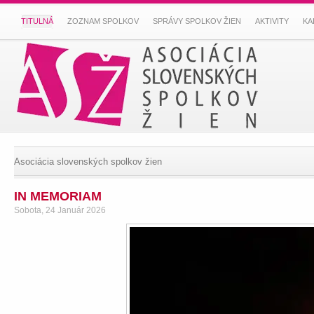
TITULNÁ
ZOZNAM SPOLKOV
SPRÁVY SPOLKOV ŽIEN
AKTIVITY
KA
Asociácia slovenských spolkov žien
IN MEMORIAM
Sobota, 24 Január 2026