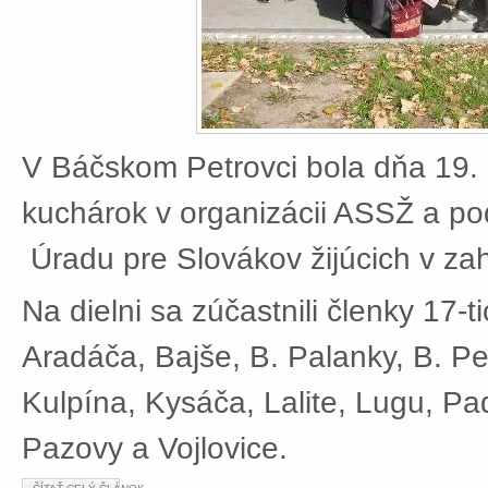
V Báčskom Petrovci bola dňa 19. 
kuchárok v organizácii ASSŽ a po
Úradu pre Slovákov žijúcich v zah
Na dielni sa zúčastnili členky 17-t
Aradáča, Bajše, B. Palanky, B. Pe
Kulpína, Kysáča, Lalite, Lugu, Pad
Pazovy a Vojlovice.