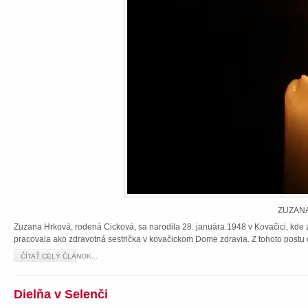
ZUZANA
Zuzana Hrková, rodená Cicková, sa narodila 28. januára 1948 v Kovačici, kde z
pracovala ako zdravotná sestrička v kovačickom Dome zdravia. Z tohoto postu 
ČÍTAŤ CELÝ ČLÁNOK...
Dielňa v Selenči