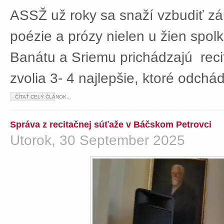
ASSŽ už roky sa snaží vzbudiť z
poézie a prózy nielen u žien spolká
Banátu a Sriemu prichádzajú rec
zvolia 3- 4 najlepšie, ktoré odch
ČÍTAŤ CELÝ ČLÁNOK...
Správa z recitačnej súťaže v Báčskom Petrovci
Utorok, 30 September 2025