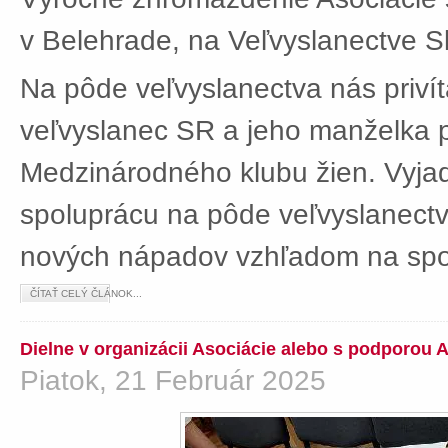
v Belehrade, na Veľvyslanectve Sl
Na pôde veľvyslanectva nás privít
veľvyslanec SR a jeho manželka 
Medzinárodného klubu žien. Vyjad
spoluprácu na pôde veľvyslanectv
nových nápadov vzhľadom na spol
ČÍTAŤ CELÝ ČLÁNOK...
Dielne v organizácii Asociácie alebo s podporou 
Piatok, 21 Február 2025