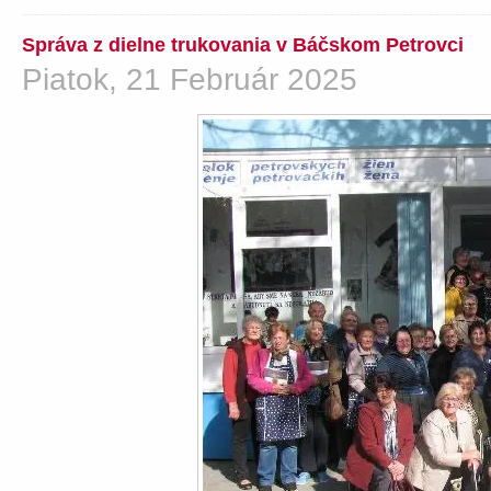
Správa z dielne trukovania v Báčskom Petrovci
Piatok, 21 Február 2025