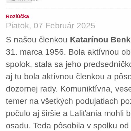
ČÍTAŤ CELÝ ČLÁNOK...
Rozlúčka
Piatok, 07 Február 2025
S našou členkou
Katarínou Ben
31. marca 1956. Bola aktívnou ob
spolok, stala sa jeho predsedníč
aj tu bola aktívnou členkou a pôs
dozornej rady. Komuniktívna, ves
temer na všetkých podujatiach po
počulo aj širšie a Laliťania mohli
osadu. Teda pôsobila v spolku od 