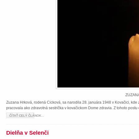
ZUZANA
Zuzana Hrková, rodená Cicková, sa narodila 28. januára 1948 v Kovačici, kde z
pracovala ako zdravotná sestrička v kovačickom Dome zdravia. Z tohoto postu 
ČÍTAŤ CELÝ ČLÁNOK...
Dielňa v Selenči