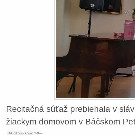
Recitačná súťaž prebiehala v slá
žiackym domovom v Báčskom Petr
ČÍTAŤ CELÝ ČLÁNOK...