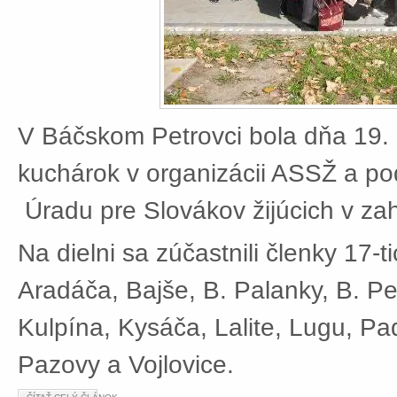
V Báčskom Petrovci bola dňa 19. 
kuchárok v organizácii ASSŽ a po
Úradu pre Slovákov žijúcich v zah
Na dielni sa zúčastnili členky 17-t
Aradáča, Bajše, B. Palanky, B. Pe
Kulpína, Kysáča, Lalite, Lugu, Pad
Pazovy a Vojlovice.