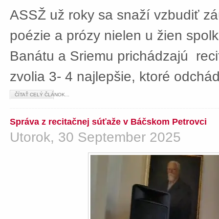
ASSŽ už roky sa snaží vzbudiť z
poézie a prózy nielen u žien spolká
Banátu a Sriemu prichádzajú rec
zvolia 3- 4 najlepšie, ktoré odch
ČÍTAŤ CELÝ ČLÁNOK...
Správa z recitačnej súťaže v Báčskom Petrovci
Utorok, 30 September 2025