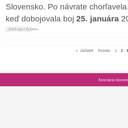
Slovensko. Po návrate chorľavela.
keď dobojovala boj
25. januára
20
ČÍTAŤ CELÝ ČLÁNOK...
«
Začiatok
Dozadu
1
2
Asociácia slovenských spolk