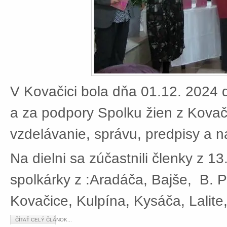
V Kovačici bola dňa 01.12. 2024 d
a za podpory Spolku žien z Kovači
vzdelávanie, správu, predpisy a 
Na dielni sa zúčastnili členky z 13
spolkárky z :Aradáča, Bajše, B. P
Kovačice, Kulpína, Kysáča, Lalite
ČÍTAŤ CELÝ ČLÁNOK...