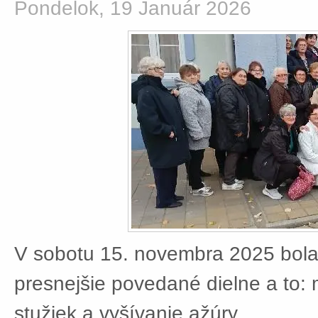
Pondelok, 19 Január 2026
V sobotu 15. novembra 2025 bola
presnejšie povedané dielne a to:
stužiek a vyšívanie ažúry.