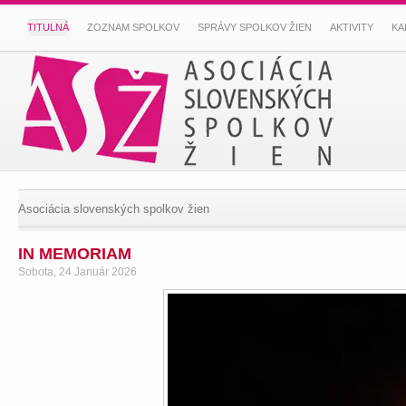
TITULNÁ
ZOZNAM SPOLKOV
SPRÁVY SPOLKOV ŽIEN
AKTIVITY
KA
Asociácia slovenských spolkov žien
IN MEMORIAM
Sobota, 24 Január 2026