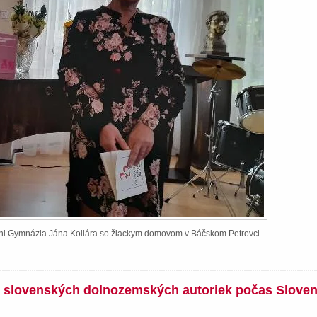
ieni Gymnázia Jána Kollára so žiackym domovom v Báčskom Petrovci.
íh slovenských dolnozemských autoriek počas Slove