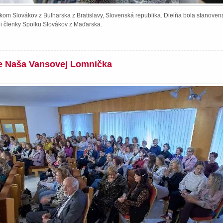
kom Slovákov z Bulharska z Bratislavy, Slovenská republika. Dielňa bola stanoven
li členky Spolku Slovákov z Maďarska.
ie Naša Vansovej Lomnička