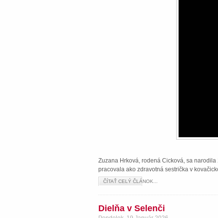
Zuzana Hrková, rodená Cicková, sa narodila 2
pracovala ako zdravotná sestrička v kovačick
ČÍTAŤ CELÝ ČLÁNOK...
Dielňa v Selenči