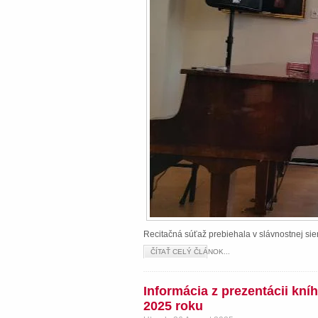
Recitačná súťaž prebiehala v slávnostnej s
ČÍTAŤ CELÝ ČLÁNOK...
Informácia z prezentácii kn
2025 roku