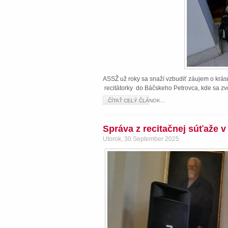
ASSŽ už roky sa snaží vzbudiť záujem o krásn
recitátorky do Báčskeho Petrovca, kde sa zvo
ČÍTAŤ CELÝ ČLÁNOK...
Správa z recitačnej súťaže 
Utorok, 30 September 2025