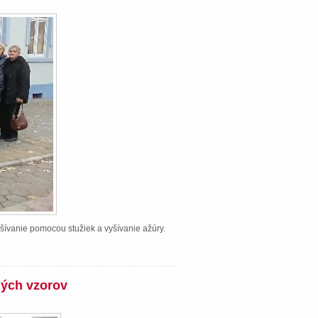
šívanie pomocou stužiek a vyšívanie ažúry.
ných vzorov