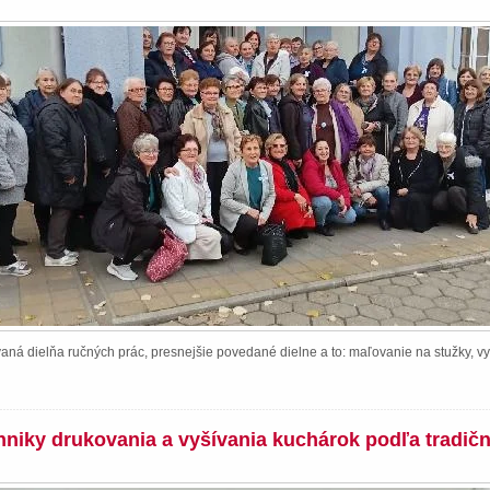
ná dielňa ručných prác, presnejšie povedané dielne a to: maľovanie na stužky, vy
chniky drukovania a vyšívania kuchárok podľa tradič