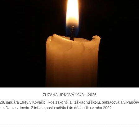
ZUZANA HRKOVÁ 1948 – 2026
8. januára 1948 v Kovačici, kde zakončila i základnú školu, pokračovala v Pančeve
om Dome zdravia. Z tohoto postu odišla i do dôchodku v roku 2002.