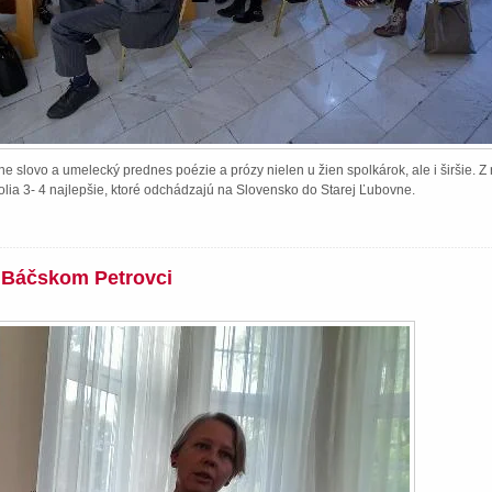
e slovo a umelecký prednes poézie a prózy nielen u žien spolkárok, ale i širšie. 
lia 3- 4 najlepšie, ktoré odchádzajú na Slovensko do Starej Ľubovne.
v Báčskom Petrovci