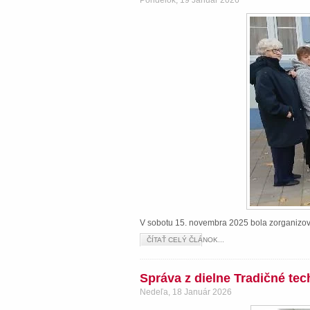
Pondelok, 19 Január 2026
V sobotu 15. novembra 2025 bola zorganizova
ČÍTAŤ CELÝ ČLÁNOK...
Správa z dielne Tradičné te
Nedeľa, 18 Január 2026