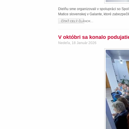
Dielňu sme organizovali v spolupráci so Spol
Matice slovenskej v Galante, ktoré zabezpeči
ČÍTAŤ CELÝ ČLÁNOK...
V októbri sa konalo podujat
Nedeľa, 18 Január 2026