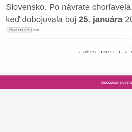
Slovensko. Po návrate chorľavela.
keď dobojovala boj
25. januára
20
ČÍTAŤ CELÝ ČLÁNOK...
«
Začiatok
Dozadu
1
2
Asociácia slovenských spolk