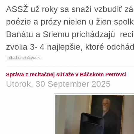
ASSŽ už roky sa snaží vzbudiť z
poézie a prózy nielen u žien spolká
Banátu a Sriemu prichádzajú rec
zvolia 3- 4 najlepšie, ktoré odch
ČÍTAŤ CELÝ ČLÁNOK...
Správa z recitačnej súťaže v Báčskom Petrovci
Utorok, 30 September 2025