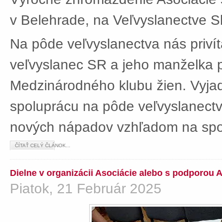
v Belehrade, na Veľvyslanectve Sl
Na pôde veľvyslanectva nás privít
veľvyslanec SR a jeho manželka 
Medzinárodného klubu žien. Vyjad
spoluprácu na pôde veľvyslanectv
nových nápadov vzhľadom na spol
ČÍTAŤ CELÝ ČLÁNOK...
Dielne v organizácii Asociácie alebo s podporou 
Piatok, 21 Február 2025