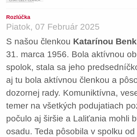
ČÍTAŤ CELÝ ČLÁNOK...
Rozlúčka
Piatok, 07 Február 2025
S našou členkou
Katarínou Ben
31. marca 1956. Bola aktívnou ob
spolok, stala sa jeho predsedníč
aj tu bola aktívnou členkou a pôs
dozornej rady. Komuniktívna, ves
temer na všetkých podujatiach po
počulo aj širšie a Laliťania mohli
osadu. Teda pôsobila v spolku od 