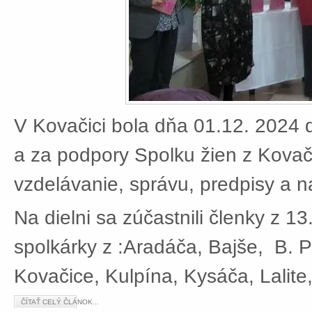
V Kovačici bola dňa 01.12. 2024 d
a za podpory Spolku žien z Kovači
vzdelávanie, správu, predpisy a 
Na dielni sa zúčastnili členky z 13
spolkárky z :Aradáča, Bajše, B. P
Kovačice, Kulpína, Kysáča, Lalite
ČÍTAŤ CELÝ ČLÁNOK...