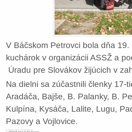
V Báčskom Petrovci bola dňa 19. 
kuchárok v organizácii ASSŽ a po
Úradu pre Slovákov žijúcich v zah
Na dielni sa zúčastnili členky 17-t
Aradáča, Bajše, B. Palanky, B. Pe
Kulpína, Kysáča, Lalite, Lugu, Pad
Pazovy a Vojlovice.