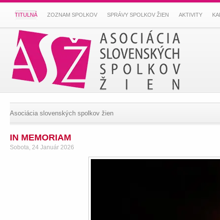
TITULNÁ
ZOZNAM SPOLKOV
SPRÁVY SPOLKOV ŽIEN
AKTIVITY
KA
Asociácia slovenských spolkov žien
IN MEMORIAM
Sobota, 24 Január 2026