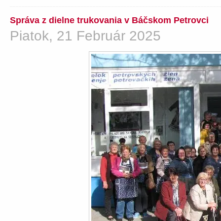
Správa z dielne trukovania v Báčskom Petrovci
Piatok, 21 Február 2025