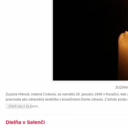
ZUZANA
Zuzana Hrková, rodená Cicková, sa narodila 28. januára 1948 v Kovačici, kde z
pracovala ako zdravotná sestrička v kovačickom Dome zdravia. Z tohoto postu 
ČÍTAŤ CELÝ ČLÁNOK...
Dielňa v Selenči