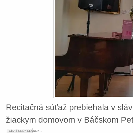
Recitačná súťaž prebiehala v slá
žiackym domovom v Báčskom Petr
ČÍTAŤ CELÝ ČLÁNOK...