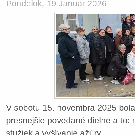
Pondelok, 19 Január 2026
V sobotu 15. novembra 2025 bola
presnejšie povedané dielne a to:
stužiek a vyšívanie ažúry.