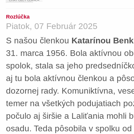
ČÍTAŤ CELÝ ČLÁNOK...
Rozlúčka
Piatok, 07 Február 2025
S našou členkou
Katarínou Ben
31. marca 1956. Bola aktívnou ob
spolok, stala sa jeho predsedníč
aj tu bola aktívnou členkou a pôs
dozornej rady. Komuniktívna, ves
temer na všetkých podujatiach po
počulo aj širšie a Laliťania mohli
osadu. Teda pôsobila v spolku od 