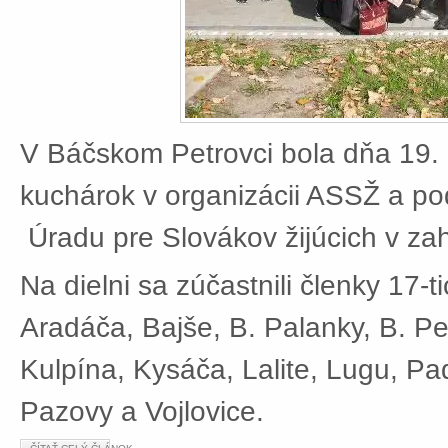
V Báčskom Petrovci bola dňa 19. 
kuchárok v organizácii ASSŽ a po
Úradu pre Slovákov žijúcich v zah
Na dielni sa zúčastnili členky 17-t
Aradáča, Bajše, B. Palanky, B. Pe
Kulpína, Kysáča, Lalite, Lugu, Pad
Pazovy a Vojlovice.