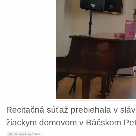
Recitačná súťaž prebiehala v slá
žiackym domovom v Báčskom Petr
ČÍTAŤ CELÝ ČLÁNOK...