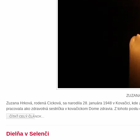
ZUZANA
Zuzana Hrková, rodená Cicková, sa narodila 28. januára 1948 v Kovačici, kde z
pracovala ako zdravotná sestrička v kovačickom Dome zdravia. Z tohoto postu 
ČÍTAŤ CELÝ ČLÁNOK...
Dielňa v Selenči