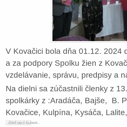
V Kovačici bola dňa 01.12. 2024 d
a za podpory Spolku žien z Kovači
vzdelávanie, správu, predpisy a 
Na dielni sa zúčastnili členky z 13
spolkárky z :Aradáča, Bajše, B. P
Kovačice, Kulpína, Kysáča, Lalite
ČÍTAŤ CELÝ ČLÁNOK...