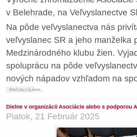
v Belehrade, na Veľvyslanectve Sl
Na pôde veľvyslanectva nás privít
veľvyslanec SR a jeho manželka 
Medzinárodného klubu žien. Vyjad
spoluprácu na pôde veľvyslanectv
nových nápadov vzhľadom na spol
ČÍTAŤ CELÝ ČLÁNOK...
Dielne v organizácii Asociácie alebo s podporou 
Piatok, 21 Február 2025