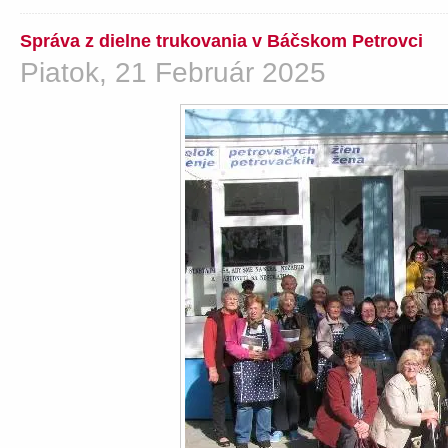
Správa z dielne trukovania v Báčskom Petrovci
Piatok, 21 Február 2025