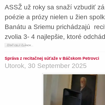
ASSŽ už roky sa snaží vzbudiť z
poézie a prózy nielen u žien spolká
Banátu a Sriemu prichádzajú rec
zvolia 3- 4 najlepšie, ktoré odch
ČÍTAŤ CELÝ ČLÁNOK...
Správa z recitačnej súťaže v Báčskom Petrovci
Utorok, 30 September 2025