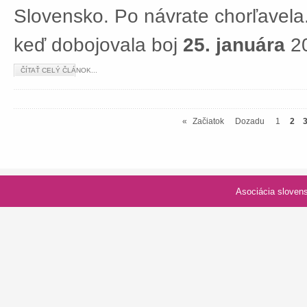
Slovensko. Po návrate chorľavela.
keď dobojovala boj
25. januára
20
ČÍTAŤ CELÝ ČLÁNOK...
«
Začiatok
Dozadu
1
2
Asociácia slovenských spolk