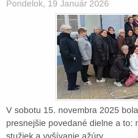
Pondelok, 19 Január 2026
V sobotu 15. novembra 2025 bola
presnejšie povedané dielne a to:
stužiek a vyšívanie ažúry.