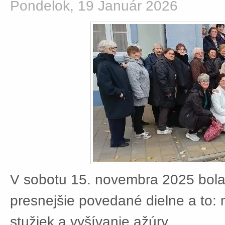
Pondelok, 19 Január 2026
V sobotu 15. novembra 2025 bola
presnejšie povedané dielne a to:
stužiek a vyšívanie ažúry.