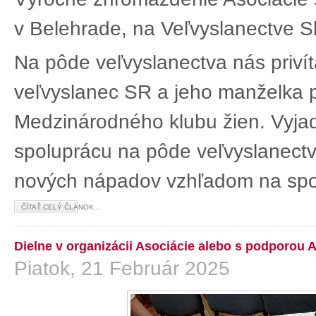
v Belehrade, na Veľvyslanectve Sl
Na pôde veľvyslanectva nás privít
veľvyslanec SR a jeho manželka 
Medzinárodného klubu žien. Vyjad
spoluprácu na pôde veľvyslanectv
nových nápadov vzhľadom na spol
ČÍTAŤ CELÝ ČLÁNOK...
Dielne v organizácii Asociácie alebo s podporou 
Piatok, 21 Február 2025