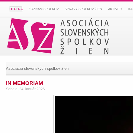
TITULNÁ
ZOZNAM SPOLKOV
SPRÁVY SPOLKOV ŽIEN
AKTIVITY
KA
Asociácia slovenských spolkov žien
IN MEMORIAM
Sobota, 24 Január 2026