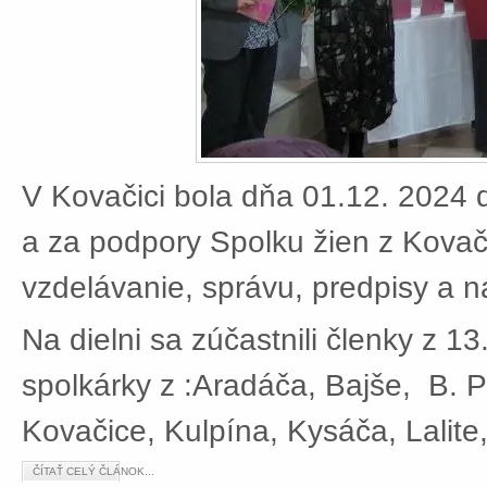
V Kovačici bola dňa 01.12. 2024 d
a za podpory Spolku žien z Kovači
vzdelávanie, správu, predpisy a 
Na dielni sa zúčastnili členky z 13
spolkárky z :Aradáča, Bajše, B. P
Kovačice, Kulpína, Kysáča, Lalite
ČÍTAŤ CELÝ ČLÁNOK...