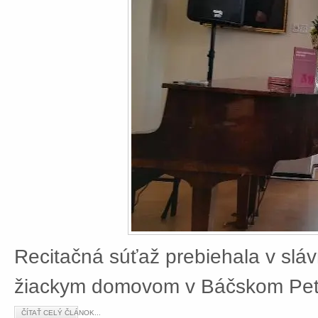
Recitačná súťaž prebiehala v slá
žiackym domovom v Báčskom Petr
ČÍTAŤ CELÝ ČLÁNOK...