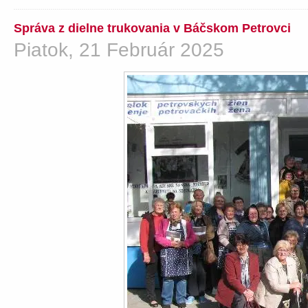
Správa z dielne trukovania v Báčskom Petrovci
Piatok, 21 Február 2025