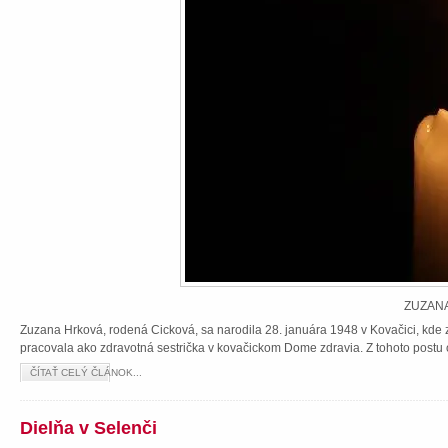
ZUZANA
Zuzana Hrková, rodená Cicková, sa narodila 28. januára 1948 v Kovačici, kde z
pracovala ako zdravotná sestrička v kovačickom Dome zdravia. Z tohoto postu 
ČÍTAŤ CELÝ ČLÁNOK...
Dielňa v Selenči