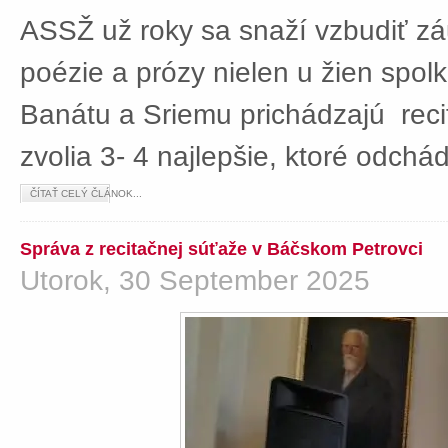
ASSŽ už roky sa snaží vzbudiť z
poézie a prózy nielen u žien spolká
Banátu a Sriemu prichádzajú rec
zvolia 3- 4 najlepšie, ktoré odch
ČÍTAŤ CELÝ ČLÁNOK...
Správa z recitačnej súťaže v Báčskom Petrovci
Utorok, 30 September 2025