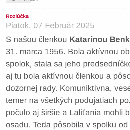
ČÍTAŤ CELÝ ČLÁNOK...
Rozlúčka
Piatok, 07 Február 2025
S našou členkou
Katarínou Ben
31. marca 1956. Bola aktívnou ob
spolok, stala sa jeho predsedníč
aj tu bola aktívnou členkou a pôs
dozornej rady. Komuniktívna, ves
temer na všetkých podujatiach po
počulo aj širšie a Laliťania mohli
osadu. Teda pôsobila v spolku od 