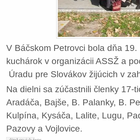
V Báčskom Petrovci bola dňa 19. 
kuchárok v organizácii ASSŽ a po
Úradu pre Slovákov žijúcich v zah
Na dielni sa zúčastnili členky 17-t
Aradáča, Bajše, B. Palanky, B. Pe
Kulpína, Kysáča, Lalite, Lugu, Pad
Pazovy a Vojlovice.