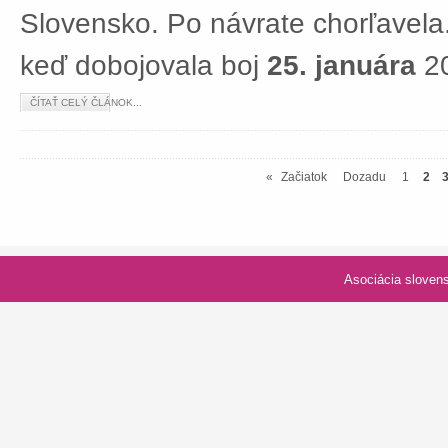
Slovensko. Po návrate chorľavela.
keď dobojovala boj
25. januára
20
ČÍTAŤ CELÝ ČLÁNOK...
«
Začiatok
Dozadu
1
2
Asociácia slovenských spolk