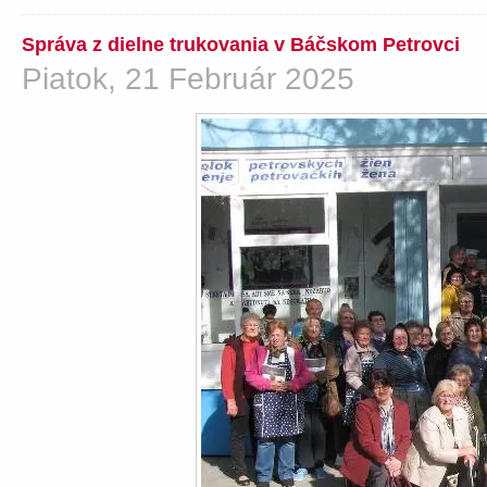
Správa z dielne trukovania v Báčskom Petrovci
Piatok, 21 Február 2025