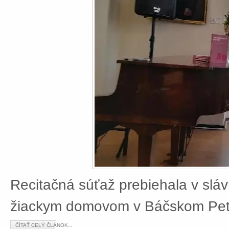
Recitačná súťaž prebiehala v slá
žiackym domovom v Báčskom Petr
ČÍTAŤ CELÝ ČLÁNOK...