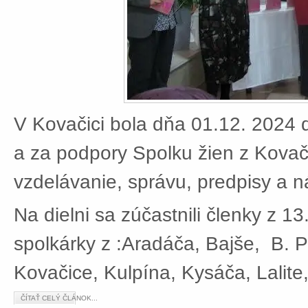
V Kovačici bola dňa 01.12. 2024 d
a za podpory Spolku žien z Kovači
vzdelávanie, správu, predpisy a 
Na dielni sa zúčastnili členky z 13
spolkárky z :Aradáča, Bajše, B. P
Kovačice, Kulpína, Kysáča, Lalite
ČÍTAŤ CELÝ ČLÁNOK...