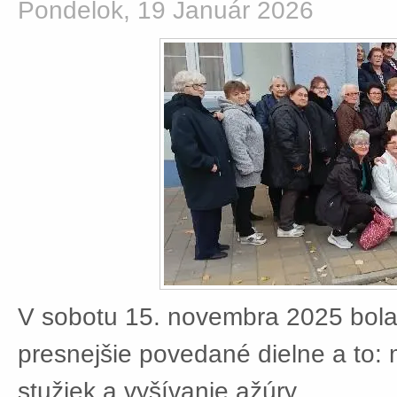
Pondelok, 19 Január 2026
V sobotu 15. novembra 2025 bola
presnejšie povedané dielne a to:
stužiek a vyšívanie ažúry.