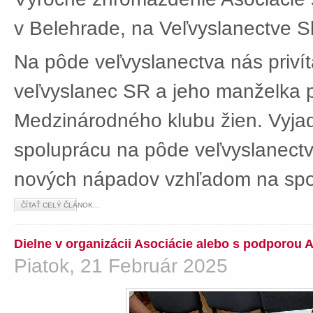
v Belehrade, na Veľvyslanectve Sl
Na pôde veľvyslanectva nás privít
veľvyslanec SR a jeho manželka 
Medzinárodného klubu žien. Vyjad
spoluprácu na pôde veľvyslanectv
nových nápadov vzhľadom na spol
ČÍTAŤ CELÝ ČLÁNOK...
Dielne v organizácii Asociácie alebo s podporou 
Piatok, 21 Február 2025