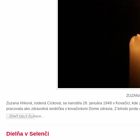
ZUZANA
Zuzana Hrková, rodená Cicková, sa narodila 28. januára 1948 v Kovačici, kde z
pracovala ako zdravotná sestrička v kovačickom Dome zdravia. Z tohoto postu 
ČÍTAŤ CELÝ ČLÁNOK...
Dielňa v Selenči