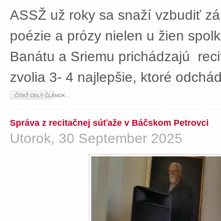
ASSŽ už roky sa snaží vzbudiť z
poézie a prózy nielen u žien spolká
Banátu a Sriemu prichádzajú rec
zvolia 3- 4 najlepšie, ktoré odch
ČÍTAŤ CELÝ ČLÁNOK...
Správa z recitačnej súťaže v Báčskom Petrovci
Utorok, 30 September 2025