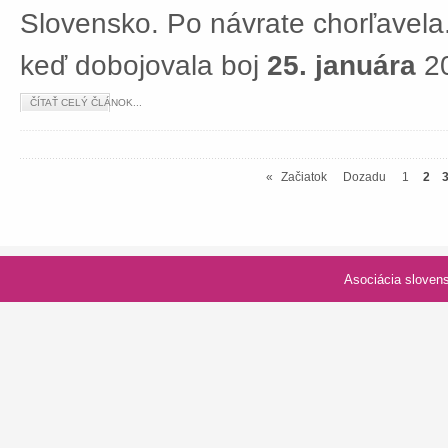
Slovensko. Po návrate chorľavela.
keď dobojovala boj
25. januára
20
ČÍTAŤ CELÝ ČLÁNOK...
«
Začiatok
Dozadu
1
2
Asociácia slovenských spolk