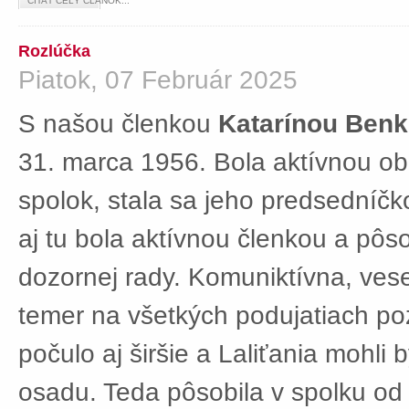
ČÍTAŤ CELÝ ČLÁNOK...
Rozlúčka
Piatok, 07 Február 2025
S našou členkou
Katarínou Ben
31. marca 1956. Bola aktívnou ob
spolok, stala sa jeho predsedníč
aj tu bola aktívnou členkou a pôs
dozornej rady. Komuniktívna, ves
temer na všetkých podujatiach po
počulo aj širšie a Laliťania mohli
osadu. Teda pôsobila v spolku od 