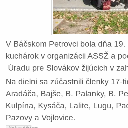
V Báčskom Petrovci bola dňa 19. 
kuchárok v organizácii ASSŽ a po
Úradu pre Slovákov žijúcich v zah
Na dielni sa zúčastnili členky 17-t
Aradáča, Bajše, B. Palanky, B. Pe
Kulpína, Kysáča, Lalite, Lugu, Pad
Pazovy a Vojlovice.