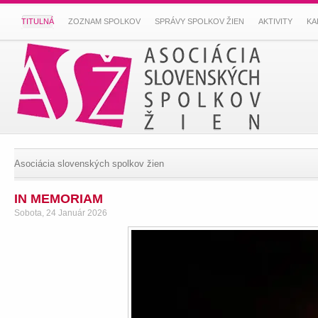
TITULNÁ
ZOZNAM SPOLKOV
SPRÁVY SPOLKOV ŽIEN
AKTIVITY
KA
Asociácia slovenských spolkov žien
IN MEMORIAM
Sobota, 24 Január 2026