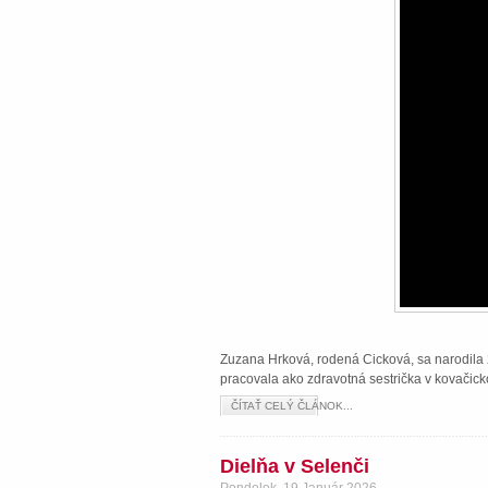
Zuzana Hrková, rodená Cicková, sa narodila 2
pracovala ako zdravotná sestrička v kovačick
ČÍTAŤ CELÝ ČLÁNOK...
Dielňa v Selenči