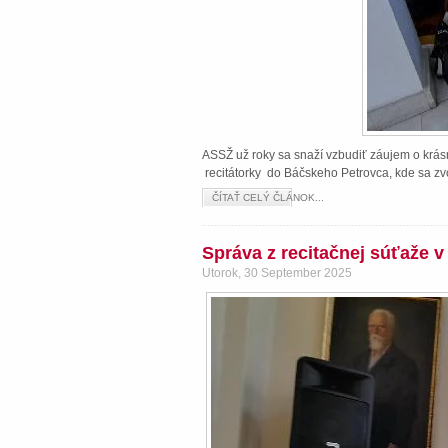
ASSŽ už roky sa snaží vzbudiť záujem o krásn
recitátorky do Báčskeho Petrovca, kde sa zvo
ČÍTAŤ CELÝ ČLÁNOK...
Správa z recitačnej súťaže 
Utorok, 30 September 2025