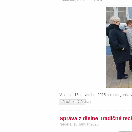
Pondelok, 19 Január 2026
V sobotu 15. novembra 2025 bola zorganizova
ČÍTAŤ CELÝ ČLÁNOK...
Správa z dielne Tradičné te
Nedeľa, 18 Január 2026