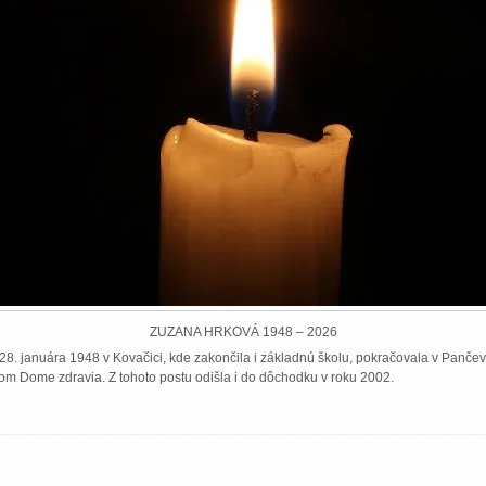
ZUZANA HRKOVÁ 1948 – 2026
8. januára 1948 v Kovačici, kde zakončila i základnú školu, pokračovala v Pančeve
om Dome zdravia. Z tohoto postu odišla i do dôchodku v roku 2002.