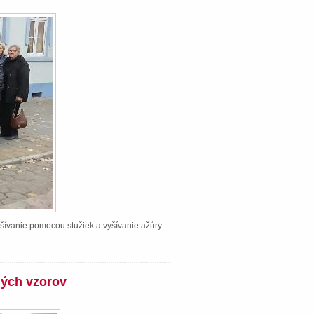
šívanie pomocou stužiek a vyšívanie ažúry.
ných vzorov