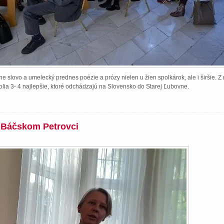
e slovo a umelecký prednes poézie a prózy nielen u žien spolkárok, ale i širšie. 
lia 3- 4 najlepšie, ktoré odchádzajú na Slovensko do Starej Ľubovne.
v Báčskom Petrovci