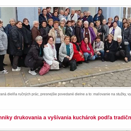
ná dielňa ručných prác, presnejšie povedané dielne a to: maľovanie na stužky, vy
chniky drukovania a vyšívania kuchárok podľa tradič