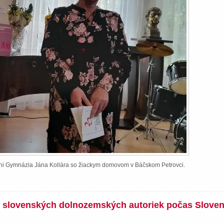
ieni Gymnázia Jána Kollára so žiackym domovom v Báčskom Petrovci.
íh slovenských dolnozemských autoriek počas Slove