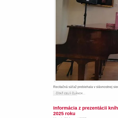
Recitačná súťaž prebiehala v slávnostnej s
ČÍTAŤ CELÝ ČLÁNOK...
Informácia z prezentácii kn
2025 roku