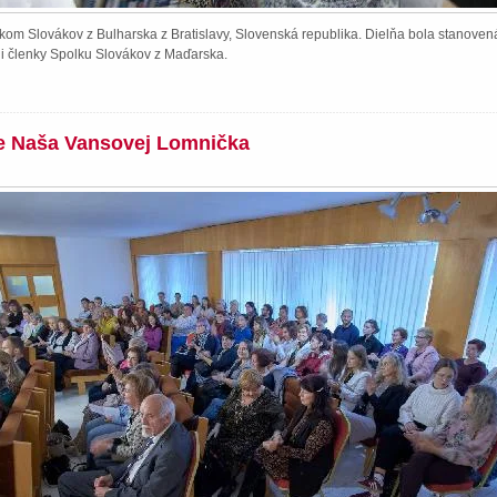
kom Slovákov z Bulharska z Bratislavy, Slovenská republika. Dielňa bola stanoven
li členky Spolku Slovákov z Maďarska.
ie Naša Vansovej Lomnička