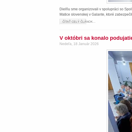
Dielňu sme organizovali v spolupráci so Spol
Matice slovenskej v Galante, ktoré zabezpeči
ČÍTAŤ CELÝ ČLÁNOK...
V októbri sa konalo podujat
Nedeľa, 18 Január 2026