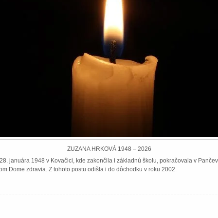
ZUZANA HRKOVÁ 1948 – 2026
8. januára 1948 v Kovačici, kde zakončila i základnú školu, pokračovala v Pančeve
om Dome zdravia. Z tohoto postu odišla i do dôchodku v roku 2002.