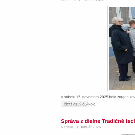
Pondelok, 19 Január 2026
V sobotu 15. novembra 2025 bola zorganizova
ČÍTAŤ CELÝ ČLÁNOK...
Správa z dielne Tradičné te
Nedeľa, 18 Január 2026