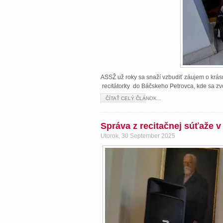
ASSŽ už roky sa snaží vzbudiť záujem o krásn
recitátorky do Báčskeho Petrovca, kde sa zvo
ČÍTAŤ CELÝ ČLÁNOK...
Správa z recitačnej súťaže 
Utorok, 30 September 2025