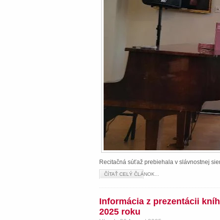
Recitačná súťaž prebiehala v slávnostnej s
ČÍTAŤ CELÝ ČLÁNOK...
Informácia z prezentácii kn
2025 roku