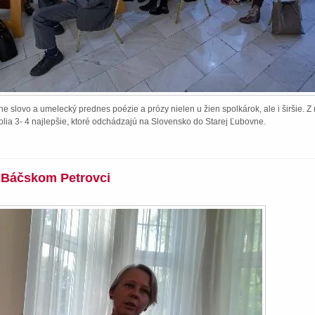
e slovo a umelecký prednes poézie a prózy nielen u žien spolkárok, ale i širšie. 
lia 3- 4 najlepšie, ktoré odchádzajú na Slovensko do Starej Ľubovne.
v Báčskom Petrovci