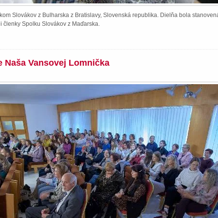
kom Slovákov z Bulharska z Bratislavy, Slovenská republika. Dielňa bola stanoven
li členky Spolku Slovákov z Maďarska.
ie Naša Vansovej Lomnička