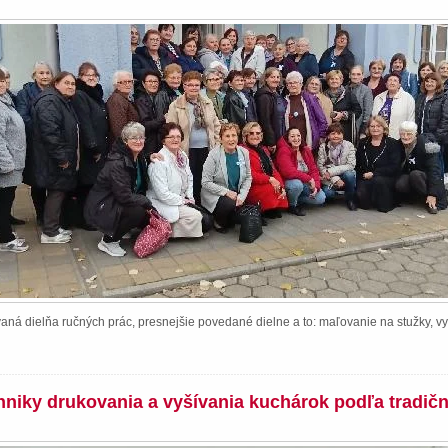
ná dielňa ručných prác, presnejšie povedané dielne a to: maľovanie na stužky, vy
chniky drukovania a vyšívania kuchárok podľa tradič