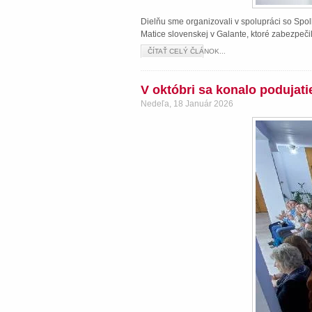
Dielňu sme organizovali v spolupráci so Spol
Matice slovenskej v Galante, ktoré zabezpeči
ČÍTAŤ CELÝ ČLÁNOK...
V októbri sa konalo podujat
Nedeľa, 18 Január 2026