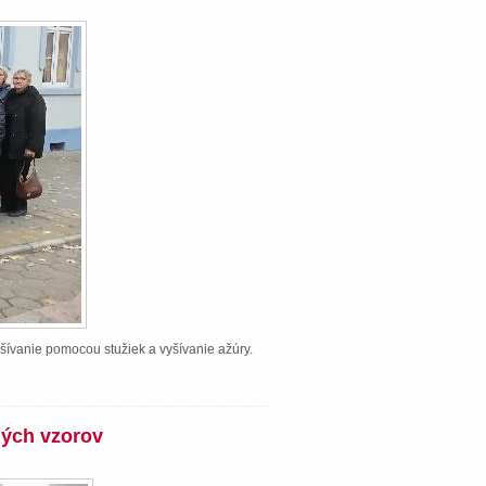
šívanie pomocou stužiek a vyšívanie ažúry.
ných vzorov