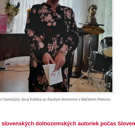
ieni Gymnázia Jána Kollára so žiackym domovom v Báčskom Petrovci.
íh slovenských dolnozemských autoriek počas Slove