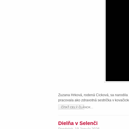
Zuzana Hrková, rodená Cicková, sa narodila 2
pracovala ako zdravotná sestrička v kovačick
ČÍTAŤ CELÝ ČLÁNOK...
Dielňa v Selenči