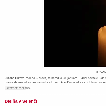
ZUZANA
Zuzana Hrková, rodená Cicková, sa narodila 28. januára 1948 v Kovačici, kde z
pracovala ako zdravotná sestrička v kovačickom Dome zdravia. Z tohoto postu 
ČÍTAŤ CELÝ ČLÁNOK...
Dielňa v Selenči