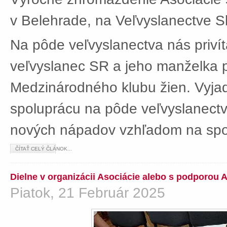
v Belehrade, na Veľvyslanectve Sl
Na pôde veľvyslanectva nás privít
veľvyslanec SR a jeho manželka 
Medzinárodného klubu žien. Vyjad
spoluprácu na pôde veľvyslanectv
nových nápadov vzhľadom na spol
ČÍTAŤ CELÝ ČLÁNOK...
Dielne v organizácii Asociácie alebo s podporou 
Piatok, 21 Február 2025