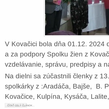
V Kovačici bola dňa 01.12. 2024 d
a za podpory Spolku žien z Kovači
vzdelávanie, správu, predpisy a 
Na dielni sa zúčastnili členky z 13
spolkárky z :Aradáča, Bajše, B. P
Kovačice, Kulpína, Kysáča, Lalite
ČÍTAŤ CELÝ ČLÁNOK...