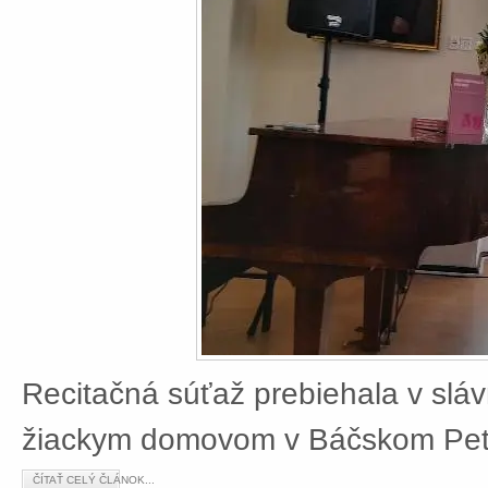
Recitačná súťaž prebiehala v slá
žiackym domovom v Báčskom Petr
ČÍTAŤ CELÝ ČLÁNOK...