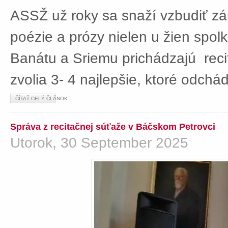
ASSŽ už roky sa snaží vzbudiť z
poézie a prózy nielen u žien spolká
Banátu a Sriemu prichádzajú rec
zvolia 3- 4 najlepšie, ktoré odch
ČÍTAŤ CELÝ ČLÁNOK...
Správa z recitačnej súťaže v Báčskom Petrovci
Utorok, 30 September 2025