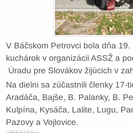
V Báčskom Petrovci bola dňa 19. 
kuchárok v organizácii ASSŽ a po
Úradu pre Slovákov žijúcich v zah
Na dielni sa zúčastnili členky 17-t
Aradáča, Bajše, B. Palanky, B. Pe
Kulpína, Kysáča, Lalite, Lugu, Pad
Pazovy a Vojlovice.