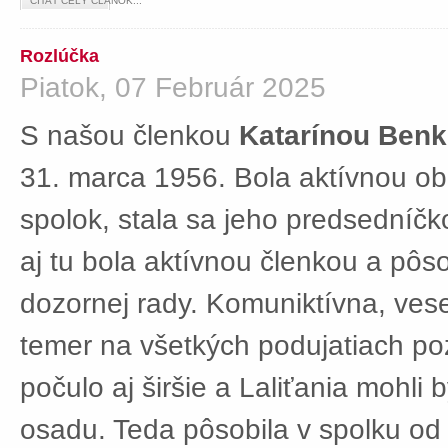
ČÍTAŤ CELÝ ČLÁNOK...
Rozlúčka
Piatok, 07 Február 2025
S našou členkou
Katarínou Ben
31. marca 1956. Bola aktívnou ob
spolok, stala sa jeho predsedníč
aj tu bola aktívnou členkou a pôs
dozornej rady. Komuniktívna, ves
temer na všetkých podujatiach po
počulo aj širšie a Laliťania mohli
osadu. Teda pôsobila v spolku od 