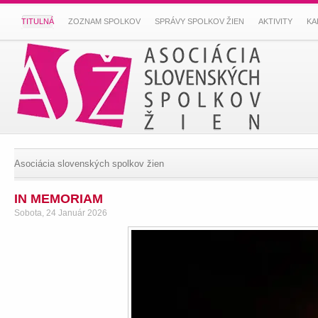
TITULNÁ
ZOZNAM SPOLKOV
SPRÁVY SPOLKOV ŽIEN
AKTIVITY
KA
Asociácia slovenských spolkov žien
IN MEMORIAM
Sobota, 24 Január 2026