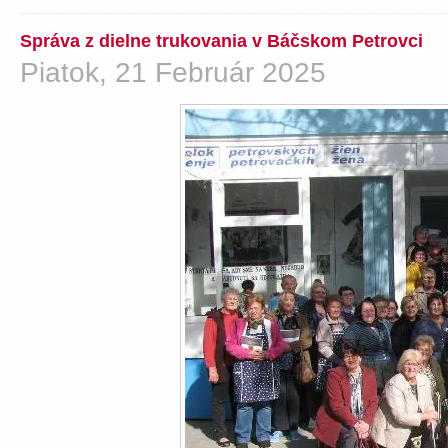
Správa z dielne trukovania v Báčskom Petrovci
Piatok, 21 Február 2025