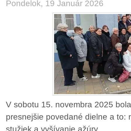
Pondelok, 19 Január 2026
V sobotu 15. novembra 2025 bola
presnejšie povedané dielne a to:
stužiek a vyšívanie ažúry.