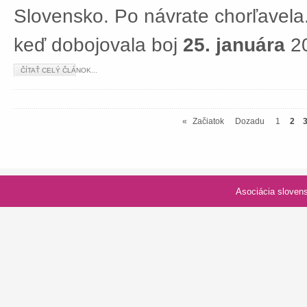
Slovensko. Po návrate chorľavela.
keď dobojovala boj
25. januára
20
ČÍTAŤ CELÝ ČLÁNOK...
«
Začiatok
Dozadu
1
2
Asociácia slovenských spolk