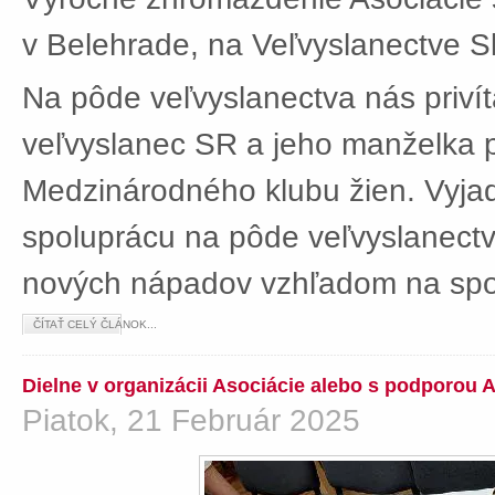
v Belehrade, na Veľvyslanectve Sl
Na pôde veľvyslanectva nás privít
veľvyslanec SR a jeho manželka 
Medzinárodného klubu žien. Vyjad
spoluprácu na pôde veľvyslanectv
nových nápadov vzhľadom na spol
ČÍTAŤ CELÝ ČLÁNOK...
Dielne v organizácii Asociácie alebo s podporou 
Piatok, 21 Február 2025