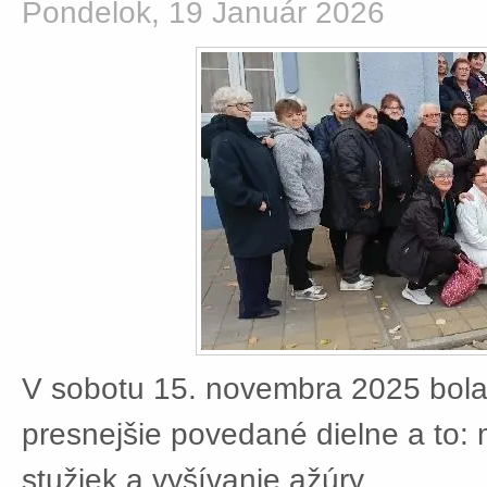
Pondelok, 19 Január 2026
V sobotu 15. novembra 2025 bola
presnejšie povedané dielne a to:
stužiek a vyšívanie ažúry.