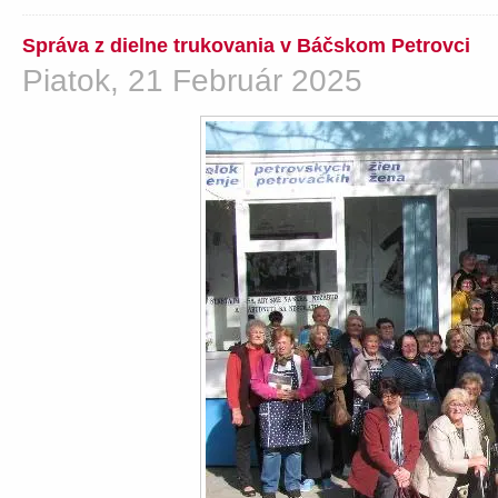
Správa z dielne trukovania v Báčskom Petrovci
Piatok, 21 Február 2025