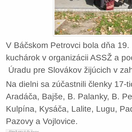
V Báčskom Petrovci bola dňa 19. 
kuchárok v organizácii ASSŽ a po
Úradu pre Slovákov žijúcich v zah
Na dielni sa zúčastnili členky 17-t
Aradáča, Bajše, B. Palanky, B. Pe
Kulpína, Kysáča, Lalite, Lugu, Pad
Pazovy a Vojlovice.