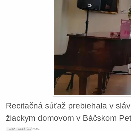
Recitačná súťaž prebiehala v slá
žiackym domovom v Báčskom Petr
ČÍTAŤ CELÝ ČLÁNOK...