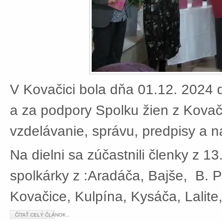
V Kovačici bola dňa 01.12. 2024 d
a za podpory Spolku žien z Kovači
vzdelávanie, správu, predpisy a 
Na dielni sa zúčastnili členky z 13
spolkárky z :Aradáča, Bajše, B. P
Kovačice, Kulpína, Kysáča, Lalite
ČÍTAŤ CELÝ ČLÁNOK...