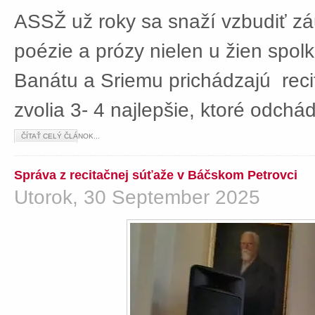
ASSŽ už roky sa snaží vzbudiť z
poézie a prózy nielen u žien spolká
Banátu a Sriemu prichádzajú rec
zvolia 3- 4 najlepšie, ktoré odch
ČÍTAŤ CELÝ ČLÁNOK...
Správa z recitačnej súťaže v Báčskom Petrovci
Utorok, 30 September 2025