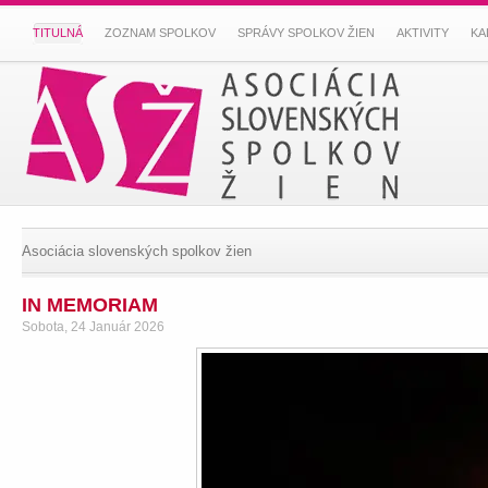
TITULNÁ
ZOZNAM SPOLKOV
SPRÁVY SPOLKOV ŽIEN
AKTIVITY
KA
Asociácia slovenských spolkov žien
IN MEMORIAM
Sobota, 24 Január 2026