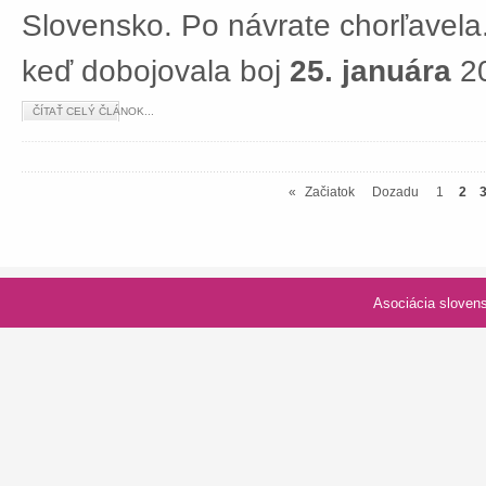
Slovensko. Po návrate chorľavela.
keď dobojovala boj
25. januára
20
ČÍTAŤ CELÝ ČLÁNOK...
«
Začiatok
Dozadu
1
2
Asociácia slovenských spolk