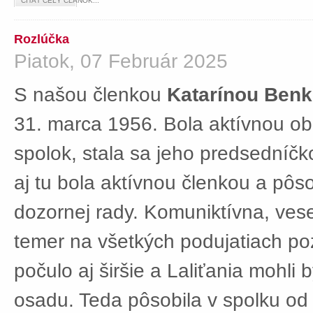
ČÍTAŤ CELÝ ČLÁNOK...
Rozlúčka
Piatok, 07 Február 2025
S našou členkou
Katarínou Ben
31. marca 1956. Bola aktívnou ob
spolok, stala sa jeho predsedníč
aj tu bola aktívnou členkou a pôs
dozornej rady. Komuniktívna, ves
temer na všetkých podujatiach po
počulo aj širšie a Laliťania mohli
osadu. Teda pôsobila v spolku od 