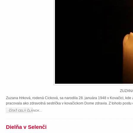
ZUZANA
Zuzana Hrková, rodená Cicková, sa narodila 28. januára 1948 v Kovačici, kde z
pracovala ako zdravotná sestrička v kovačickom Dome zdravia. Z tohoto postu 
ČÍTAŤ CELÝ ČLÁNOK...
Dielňa v Selenči