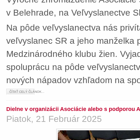
v Belehrade, na Veľvyslanectve Sl
Na pôde veľvyslanectva nás privít
veľvyslanec SR a jeho manželka 
Medzinárodného klubu žien. Vyjad
spoluprácu na pôde veľvyslanectv
nových nápadov vzhľadom na spol
ČÍTAŤ CELÝ ČLÁNOK...
Dielne v organizácii Asociácie alebo s podporou 
Piatok, 21 Február 2025