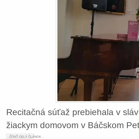
Recitačná súťaž prebiehala v slá
žiackym domovom v Báčskom Petr
ČÍTAŤ CELÝ ČLÁNOK...