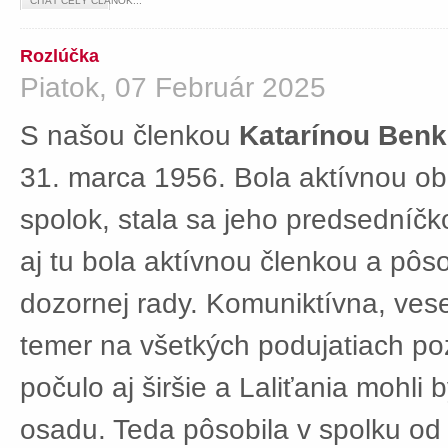
ČÍTAŤ CELÝ ČLÁNOK...
Rozlúčka
Piatok, 07 Február 2025
S našou členkou
Katarínou Ben
31. marca 1956. Bola aktívnou ob
spolok, stala sa jeho predsedníč
aj tu bola aktívnou členkou a pôs
dozornej rady. Komuniktívna, ves
temer na všetkých podujatiach po
počulo aj širšie a Laliťania mohli
osadu. Teda pôsobila v spolku od 