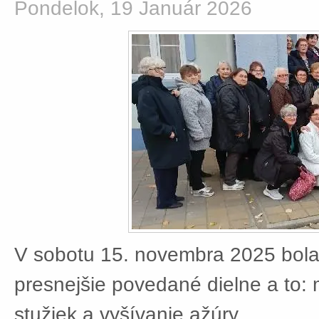
Pondelok, 19 Január 2026
V sobotu 15. novembra 2025 bola
presnejšie povedané dielne a to:
stužiek a vyšívanie ažúry.