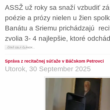
ASSŽ už roky sa snaží vzbudiť z
poézie a prózy nielen u žien spolká
Banátu a Sriemu prichádzajú rec
zvolia 3- 4 najlepšie, ktoré odch
ČÍTAŤ CELÝ ČLÁNOK...
Správa z recitačnej súťaže v Báčskom Petrovci
Utorok, 30 September 2025