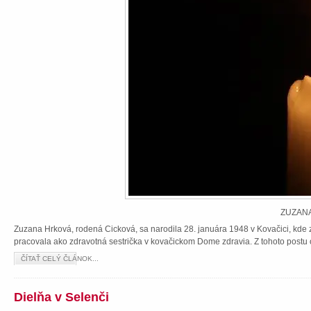
ZUZANA
Zuzana Hrková, rodená Cicková, sa narodila 28. januára 1948 v Kovačici, kde z
pracovala ako zdravotná sestrička v kovačickom Dome zdravia. Z tohoto postu 
ČÍTAŤ CELÝ ČLÁNOK...
Dielňa v Selenči