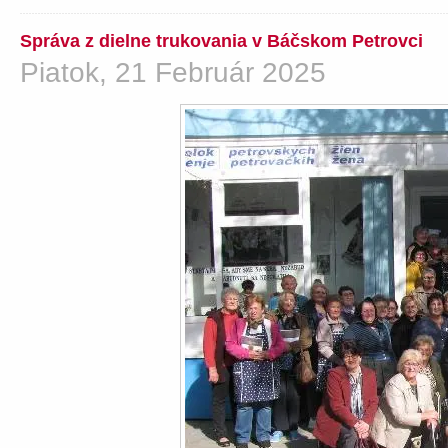
Správa z dielne trukovania v Báčskom Petrovci
Piatok, 21 Február 2025