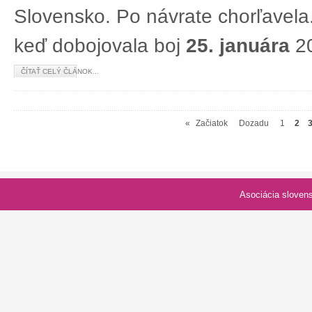
Slovensko. Po návrate chorľavela.
keď dobojovala boj
25. januára
20
ČÍTAŤ CELÝ ČLÁNOK...
«
Začiatok
Dozadu
1
2
Asociácia slovenských spolk