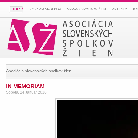
TITULNÁ
ZOZNAM SPOLKOV
SPRÁVY SPOLKOV ŽIEN
AKTIVITY
KA
Asociácia slovenských spolkov žien
IN MEMORIAM
Sobota, 24 Január 2026