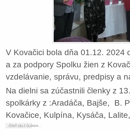
V Kovačici bola dňa 01.12. 2024 d
a za podpory Spolku žien z Kovači
vzdelávanie, správu, predpisy a 
Na dielni sa zúčastnili členky z 13
spolkárky z :Aradáča, Bajše, B. P
Kovačice, Kulpína, Kysáča, Lalite
ČÍTAŤ CELÝ ČLÁNOK...