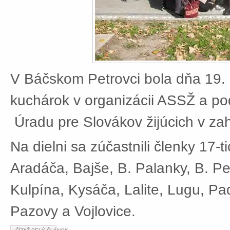
V Báčskom Petrovci bola dňa 19. 
kuchárok v organizácii ASSŽ a po
Úradu pre Slovákov žijúcich v zah
Na dielni sa zúčastnili členky 17-t
Aradáča, Bajše, B. Palanky, B. Pe
Kulpína, Kysáča, Lalite, Lugu, Pad
Pazovy a Vojlovice.